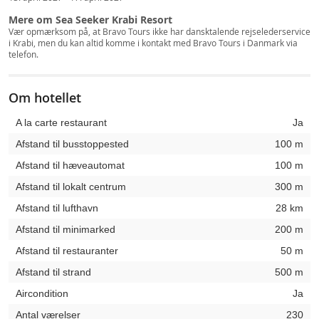
Mere om Sea Seeker Krabi Resort
Vær opmærksom på, at Bravo Tours ikke har dansktalende rejselederservice
i Krabi, men du kan altid komme i kontakt med Bravo Tours i Danmark via
telefon.
Om hotellet
A la carte restaurant
Ja
Afstand til busstoppested
100 m
Afstand til hæveautomat
100 m
Afstand til lokalt centrum
300 m
Afstand til lufthavn
28 km
Afstand til minimarked
200 m
Afstand til restauranter
50 m
Afstand til strand
500 m
Aircondition
Ja
Antal værelser
230