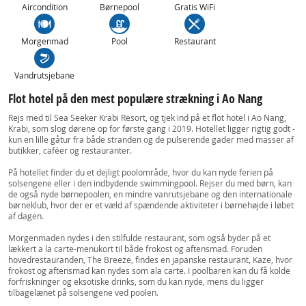
Aircondition
Børnepool
Gratis WiFi
Morgenmad
Pool
Restaurant
Vandrutsjebane
Flot hotel på den mest populære strækning i Ao Nang
Rejs med til Sea Seeker Krabi Resort, og tjek ind på et flot hotel i Ao Nang,
Krabi, som slog dørene op for første gang i 2019. Hotellet ligger rigtig godt -
kun en lille gåtur fra både stranden og de pulserende gader med masser af
butikker, caféer og restauranter.
På hotellet finder du et dejligt poolområde, hvor du kan nyde ferien på
solsengene eller i den indbydende swimmingpool. Rejser du med børn, kan
de også nyde børnepoolen, en mindre vanrutsjebane og den internationale
børneklub, hvor der er et væld af spændende aktiviteter i børnehøjde i løbet
af dagen.
Morgenmaden nydes i den stilfulde restaurant, som også byder på et
lækkert a la carte-menukort til både frokost og aftensmad. Foruden
hovedrestauranden, The Breeze, findes en japanske restaurant, Kaze, hvor
frokost og aftensmad kan nydes som ala carte. I poolbaren kan du få kolde
forfriskninger og eksotiske drinks, som du kan nyde, mens du ligger
tilbagelænet på solsengene ved poolen.