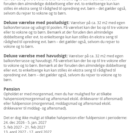
foruden den almindelige dobbeltseng eller evt. to enkeltsenge kun kan
stilles én ekstra seng til rådighed til opredning evt. børn – det gælder også,
selvom du rejser to voksne og to børn.
Deluxe værelse med pooludsigt:
Værelser på ca. 32 m2 med egen
balkon/terrasse og udsigt til poolen. På værelset kan der bo op til tre voksne
eller to voksne og to børn. Bemærk at der foruden den almindelige
dobbeltseng eller evt. to enkeltsenge kun kan stilles én ekstra seng til
rådighed til opredning evt. børn – det gælder også, selvom du rejser to
voksne og to børn.
Deluxe værelse med havudsigt:
Værelser på ca. 32 m2 med egen
balkon/terrasse og havudsigt. På værelset kan der bo op til tre voksne eller
to voksne og to børn. Bemærk at der foruden den almindelige dobbeltseng
eller evt. to enkeltsenge kun kan stilles én ekstra seng til rådighed til
opredning evt. børn – det gælder også, selvom du rejser to voksne og to
børn.
Pension
Opholdet er med morgenmad, men du har mulighed for at tilkøbe
halvpension(morgenmad og aftensmad ekskl. drikkevarer til aftensmad)
eller fuldpension (morgenmad, middagsmad og aftensmad ekskl.
drikkevarer til middag- og aftensmad).
Det er dog ikke muligt at tilkøbe halvpension eller fuldpension i perioderne:
24. dec 2026 - 5. jan. 2027
5. feb 2027 - 21. feb 2027
13. april 2027 - 17. april 2027