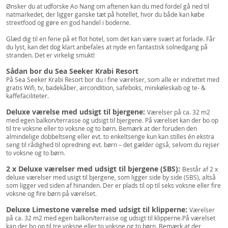
Ønsker du at udforske Ao Nang om aftenen kan du med fordel gå ned til
natmarkedet, der ligger ganske tæt på hotellet, hvor du både kan købe
streetfood og gøre en god handel i boderne.
Glæd dig til en ferie på et flot hotel, som det kan være svært at forlade. Får
du lyst, kan det dog klart anbefales at nyde en fantastisk solnedgang på
stranden. Det er virkelig smukt!
Sådan bor du Sea Seeker Krabi Resort
På Sea Seeker Krabi Resort bor du i fine værelser, som alle er indrettet med
gratis Wifi, tv, badekåber, aircondition, safeboks, minikøleskab og te- &
kaffefaciliteter.
Deluxe værelse med udsigt til bjergene:
Værelser på ca. 32 m2
med egen balkon/terrasse og udsigt til bjergene. På værelset kan der bo op
til tre voksne eller to voksne og to børn. Bemærk at der foruden den
almindelige dobbeltseng eller evt. to enkeltsenge kun kan stilles én ekstra
seng til rådighed til opredning evt. børn – det gælder også, selvom du rejser
to voksne og to børn.
2 x Deluxe værelser med udsigt til bjergene (SBS):
Består af 2 x
deluxe værelser med usigt til bjergene, som ligger side by side (SBS), altså
som ligger ved siden af hinanden. Der er plads til op til seks voksne eller fire
voksne og fire børn på værelset.
Deluxe Limestone værelse med udsigt til klipperne:
Værelser
på ca. 32 m2 med egen balkon/terrasse og udsigt til klipperne.På værelset
kan der bo op til tre voksne eller to voksne og to børn. Bemærk at der