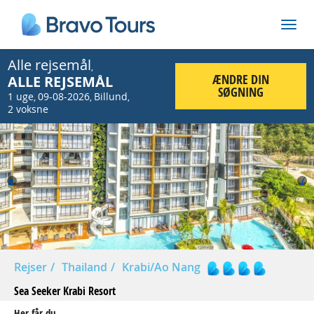
Alle rejsemål
,
ÆNDRE DIN
ALLE REJSEMÅL
SØGNING
1 uge
09-08-2026
Billund
,
,
,
2 voksne
Prev
Nex
Rejser
Thailand
Krabi/Ao Nang
Sea Seeker Krabi Resort
Her får du