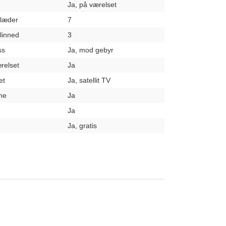
Ja, på værelset
klæder
7
elinned
3
ss
Ja, mod gebyr
relset
Ja
et
Ja, satellit TV
ne
Ja
Ja
Ja, gratis