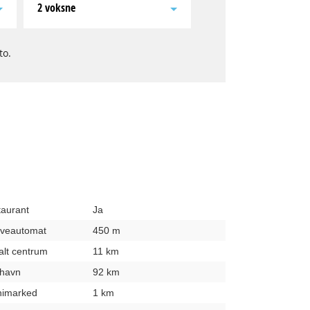
2 voksne
to.
taurant
Ja
hæveautomat
450 m
kalt centrum
11 km
fthavn
92 km
inimarked
1 km