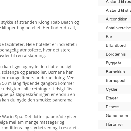
Afstand til re
Afstand til st
Aircondition
 stykke af stranden Klong Toab Beach og
klipper bag hotellet. Her finder du alt,
Antal værelse
Bar
aciliteter. Hele hotellet er indrettet i
Billardbord
g behagelig atmosfære, hvor det store
Bordtennis
yder til ren afslapning.
Byggeår
 du kan ligge og nyde den flotte udsigt
 solsenge og parasoller. Børnene har
Børneklub
 for mange timers underholdning. Ved
Børnepool
en 50 m lang flydende gangbro kommer
 udsigten i alle retninger. Udsigt fås
Cykler
r oppe på klippeskråningen er endnu en
Etager
rfra kan du nyde den smukke panorama
Fitness
Game room
e Warin Spa. Det flotte spaområde giver
n vælge mellem mange massager og
Hårtørrer
onditions- og styrketræning i resortets