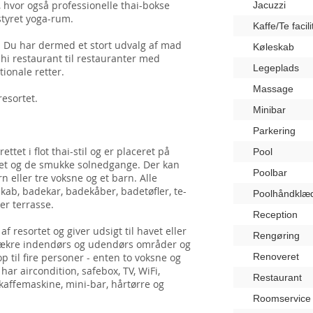
 hvor også professionelle thai-bokse
Jacuzzi
styret yoga-rum.
Kaffe/Te facili
r. Du har dermed et stort udvalg af mad
Køleskab
ushi restaurant til restauranter med
Legeplads
tionale retter.
Massage
resortet.
Minibar
Parkering
tet i flot thai-stil og er placeret på
Pool
avet og de smukke solnedgange. Der kan
Poolbar
rn eller tre voksne og et barn. Alle
skab, badekar, badekåber, badetøfler, te-
Poolhåndklæ
ler terrasse.
Reception
af resortet og giver udsigt til havet eller
Rengøring
e lækre indendørs og udendørs områder og
op til fire personer - enten to voksne og
Renoveret
har aircondition, safebox, TV, WiFi,
Restaurant
 kaffemaskine, mini-bar, hårtørre og
Roomservice