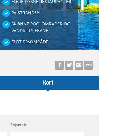
FLERE LÆKRE RESTAURANTER
PÅ STRANDEN
SKØNNE POOLOMRÅDER OG
VANDRUTSJEBANE
FLOT SPAOMRÅDE
Kort
Rejsende