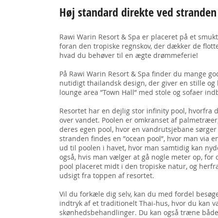
Høj standard direkte ved stranden
Rawi Warin Resort & Spa er placeret på et smukt
foran den tropiske regnskov, der dækker de flotte 
hvad du behøver til en ægte drømmeferie!
På Rawi Warin Resort & Spa finder du mange gode f
nutidigt thailandsk design, der giver en stille o
lounge area ”Town Hall” med stole og sofaer indb
Resortet har en dejlig stor infinity pool, hvorfra
over vandet. Poolen er omkranset af palmetræer,
deres egen pool, hvor en vandrutsjebane sørger
stranden findes en ”ocean pool”, hvor man via 
ud til poolen i havet, hvor man samtidig kan nyde
også, hvis man vælger at gå nogle meter op, fo
pool placeret midt i den tropiske natur, og he
udsigt fra toppen af resortet.
Vil du forkæle dig selv, kan du med fordel besøg
indtryk af et traditionelt Thai-hus, hvor du ka
skønhedsbehandlinger. Du kan også træne både k