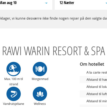
man aug 10
12 Nætter
klager, vi kunne desværre ikke finde nogen rejser på den valgte da
RAWI WARIN RESORT & SPA
Om hotellet
A la carte res
Max. 100 m til
Morgenmad
Afstand til 
strand
Afstand til lo
Afstand til lu
Afstand til m
Vandrutsjebane
Wellness