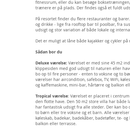
fitnessrum, eller du kan besøge boksetræningen,
trænere er på plads. Der findes også et fuldt ud
På resortet finder du flere restauranter og bare
og drikke - lige fra rooftop bar til poolbar, fra s
udsigt og stor variation af både lokale og interna
Det er muligt at låne både kajakker og cykler på 
Sådan bor du
Deluxe værelse:
Værelset er med sine 45 m2 indret
klippesiden med god udsigt til naturen eller h
bo op til fire personer - enten to voksne og to bø
værelser har aircondition, safebox, TV, WiFi, køle
og kaffemaskine, mini-bar, hårtørre og balkon el
Tropical værelse
: Værelset er placeret i centrum 
den flotte have. Den 50 m2 store villa har båd
har fantastisk udsigt fra alle steder. Der kan bo 
to børn eller tre voksne og et barn. Alle værelser 
køleskab, badekar, badekåber, badetøfler, te- og
balkon eller terrasse.