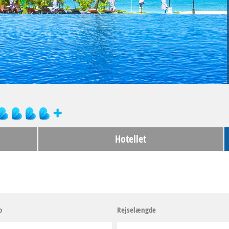
Hotellet
o
Rejselængde