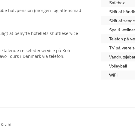
Safebox
lkøbe halvpension (morgen- og aftensmad
Skift af hånd
Skift af seng
Spa & wellne
ligt at benytte hotellets shuttleservice
Telefon på væ
TV på værels
ktalende rejselederservice på Koh
vo Tours i Danmark via telefon.
Vandrutsjeba
Volleyball
WiFi
, Krabi