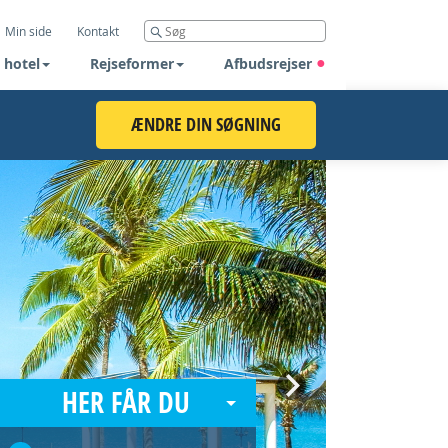
Min side
Kontakt
 hotel
Rejseformer
Afbudsrejser
ÆNDRE DIN SØGNING
Next
HER FÅR DU