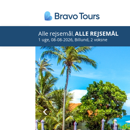
Alle rejsemål
ALLE REJSEMÅL
,
1 uge
,
08-08-2026
,
Billund
,
2 voksne
Prev