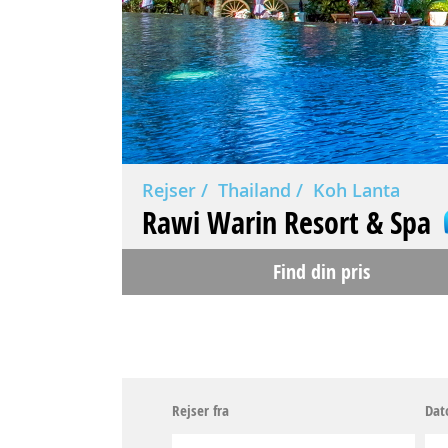
Rejser
Thailand
Koh Lanta
Rawi Warin Resort & Spa
Find din pris
Rejser fra
Dat