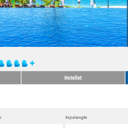
Hotellet
o
Rejselængde