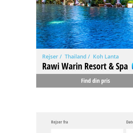
Rejser
Thailand
Koh Lanta
Rawi Warin Resort & Spa
Find din pris
Rejser fra
Dat