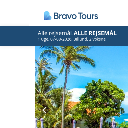
Alle rejsemål
ALLE REJSEMÅL
,
1 uge
,
07-08-2026
,
Billund
,
2 voksne
Prev