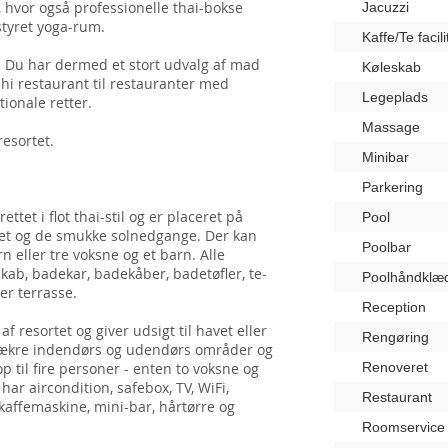
 hvor også professionelle thai-bokse
Jacuzzi
styret yoga-rum.
Kaffe/Te facili
r. Du har dermed et stort udvalg af mad
Køleskab
ushi restaurant til restauranter med
Legeplads
tionale retter.
Massage
resortet.
Minibar
Parkering
tet i flot thai-stil og er placeret på
Pool
avet og de smukke solnedgange. Der kan
Poolbar
rn eller tre voksne og et barn. Alle
skab, badekar, badekåber, badetøfler, te-
Poolhåndklæ
ler terrasse.
Reception
af resortet og giver udsigt til havet eller
Rengøring
e lækre indendørs og udendørs områder og
op til fire personer - enten to voksne og
Renoveret
har aircondition, safebox, TV, WiFi,
Restaurant
 kaffemaskine, mini-bar, hårtørre og
Roomservice