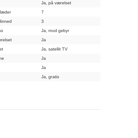
Ja, på værelset
klæder
7
elinned
3
ss
Ja, mod gebyr
relset
Ja
et
Ja, satellit TV
ne
Ja
Ja
Ja, gratis