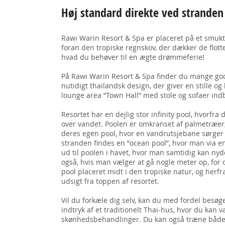
Høj standard direkte ved stranden
Rawi Warin Resort & Spa er placeret på et smukt
foran den tropiske regnskov, der dækker de flotte 
hvad du behøver til en ægte drømmeferie!
På Rawi Warin Resort & Spa finder du mange gode f
nutidigt thailandsk design, der giver en stille o
lounge area ”Town Hall” med stole og sofaer indb
Resortet har en dejlig stor infinity pool, hvorfra
over vandet. Poolen er omkranset af palmetræer,
deres egen pool, hvor en vandrutsjebane sørger
stranden findes en ”ocean pool”, hvor man via 
ud til poolen i havet, hvor man samtidig kan nyde
også, hvis man vælger at gå nogle meter op, fo
pool placeret midt i den tropiske natur, og he
udsigt fra toppen af resortet.
Vil du forkæle dig selv, kan du med fordel besøg
indtryk af et traditionelt Thai-hus, hvor du ka
skønhedsbehandlinger. Du kan også træne både k