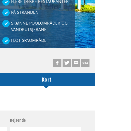
FLERE LÆKRE RESTAURANTER
PÅ STRANDEN
SKØNNE POOLOMRÅDER OG
VANDRUTSJEBANE
FLOT SPAOMRÅDE
Kort
Rejsende