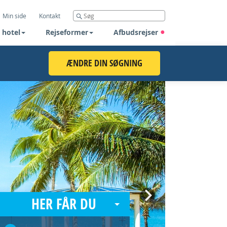
Min side
Kontakt
 hotel
Rejseformer
Afbudsrejser
ÆNDRE DIN SØGNING
Next
HER FÅR DU