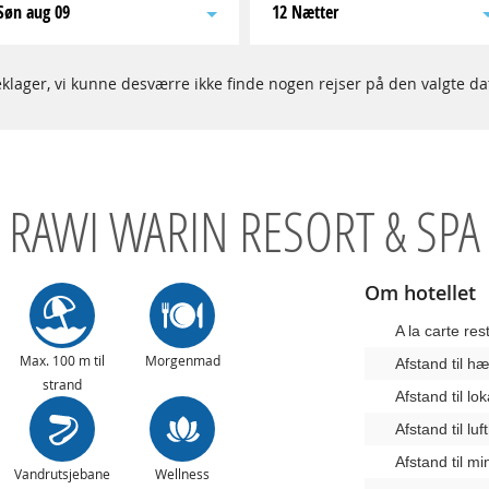
søn aug 09
12 Nætter
klager, vi kunne desværre ikke finde nogen rejser på den valgte da
RAWI WARIN RESORT & SPA
Om hotellet
A la carte res
Max. 100 m til
Morgenmad
Afstand til 
strand
Afstand til lo
Afstand til lu
Afstand til m
Vandrutsjebane
Wellness