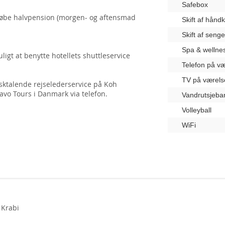
Safebox
lkøbe halvpension (morgen- og aftensmad
Skift af hånd
Skift af seng
Spa & wellne
ligt at benytte hotellets shuttleservice
Telefon på væ
TV på værels
ktalende rejselederservice på Koh
vo Tours i Danmark via telefon.
Vandrutsjeba
Volleyball
WiFi
, Krabi