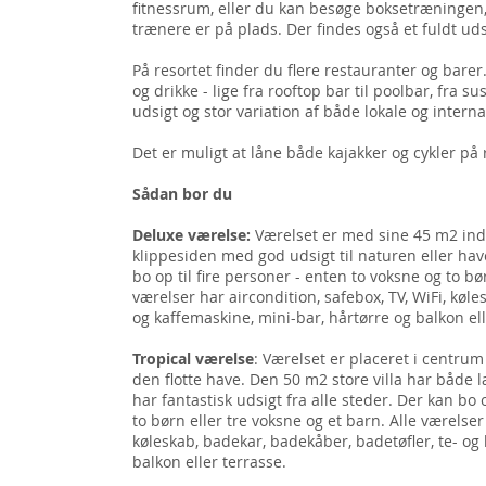
fitnessrum, eller du kan besøge boksetræningen,
trænere er på plads. Der findes også et fuldt ud
På resortet finder du flere restauranter og bare
og drikke - lige fra rooftop bar til poolbar, fra s
udsigt og stor variation af både lokale og interna
Det er muligt at låne både kajakker og cykler på 
Sådan bor du
Deluxe værelse:
Værelset er med sine 45 m2 indret
klippesiden med god udsigt til naturen eller h
bo op til fire personer - enten to voksne og to bø
værelser har aircondition, safebox, TV, WiFi, køle
og kaffemaskine, mini-bar, hårtørre og balkon el
Tropical værelse
: Værelset er placeret i centrum 
den flotte have. Den 50 m2 store villa har båd
har fantastisk udsigt fra alle steder. Der kan bo 
to børn eller tre voksne og et barn. Alle værelser 
køleskab, badekar, badekåber, badetøfler, te- og
balkon eller terrasse.