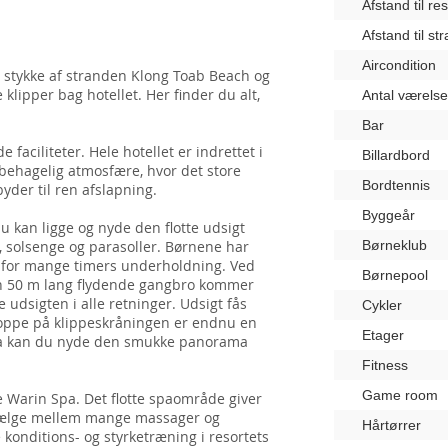
Afstand til re
Afstand til st
Aircondition
 stykke af stranden Klong Toab Beach og
klipper bag hotellet. Her finder du alt,
Antal værelse
Bar
aciliteter. Hele hotellet er indrettet i
Billardbord
g behagelig atmosfære, hvor det store
Bordtennis
yder til ren afslapning.
Byggeår
 du kan ligge og nyde den flotte udsigt
 solsenge og parasoller. Børnene har
Børneklub
 for mange timers underholdning. Ved
Børnepool
en 50 m lang flydende gangbro kommer
 udsigten i alle retninger. Udsigt fås
Cykler
r oppe på klippeskråningen er endnu en
Etager
rfra kan du nyde den smukke panorama
Fitness
Game room
e Warin Spa. Det flotte spaområde giver
n vælge mellem mange massager og
Hårtørrer
onditions- og styrketræning i resortets