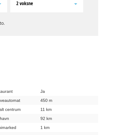
2 voksne
to.
taurant
Ja
hæveautomat
450 m
kalt centrum
11 km
fthavn
92 km
inimarked
1 km