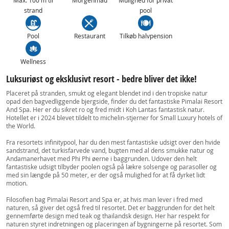
Max. 100 m til
Morgenmad
Mulighed for privat
strand
pool
Pool
Restaurant
Tilkøb halvpension
Wellness
Luksuriøst og eksklusivt resort - bedre bliver det ikke!
Placeret på stranden, smukt og elegant blendet ind i den tropiske natur
opad den bagvedliggende bjergside, finder du det fantastiske Pimalai Resort
And Spa. Her er du sikret ro og fred midt i Koh Lantas fantastisk natur.
Hotellet er i 2024 blevet tildelt to michelin-stjerner for Small Luxury hotels of
the World.
Fra resortets infinitypool, har du den mest fantastiske udsigt over den hvide
sandstrand, det turkisfarvede vand, bugten med al dens smukke natur og
Andamanerhavet med Phi Phi øerne i baggrunden. Udover den helt
fantastiske udsigt tilbyder poolen også på lækre solsenge og parasoller og
med sin længde på 50 meter, er der også mulighed for at få dyrket lidt
motion.
Filosofien bag Pimalai Resort and Spa er, at hvis man lever i fred med
naturen, så giver det også fred til resortet. Det er baggrunden for det helt
gennemførte design med teak og thailandsk design. Her har respekt for
naturen styret indretningen og placeringen af bygningerne på resortet. Som