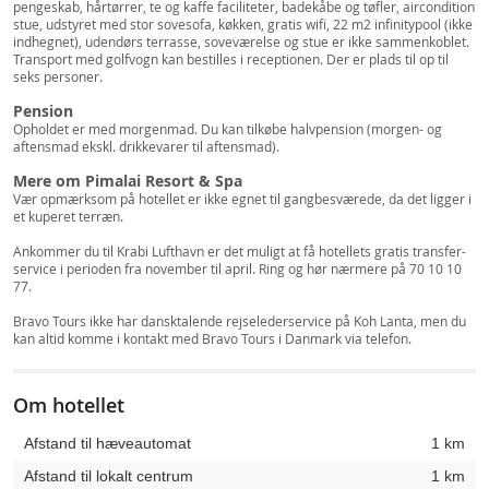
pengeskab, hårtørrer, te og kaffe faciliteter, badekåbe og tøfler, aircondition
stue, udstyret med stor sovesofa, køkken, gratis wifi, 22 m2 infinitypool (ikke
indhegnet), udendørs terrasse, soveværelse og stue er ikke sammenkoblet.
Transport med golfvogn kan bestilles i receptionen. Der er plads til op til
seks personer.
Pension
Opholdet er med morgenmad. Du kan tilkøbe halvpension (morgen- og
aftensmad ekskl. drikkevarer til aftensmad).
Mere om Pimalai Resort & Spa
Vær opmærksom på hotellet er ikke egnet til gangbesværede, da det ligger i
et kuperet terræn.
Ankommer du til Krabi Lufthavn er det muligt at få hotellets gratis transfer-
service i perioden fra november til april. Ring og hør nærmere på 70 10 10
77.
Bravo Tours ikke har dansktalende rejselederservice på Koh Lanta, men du
kan altid komme i kontakt med Bravo Tours i Danmark via telefon.
Om hotellet
Afstand til hæveautomat
1 km
Afstand til lokalt centrum
1 km