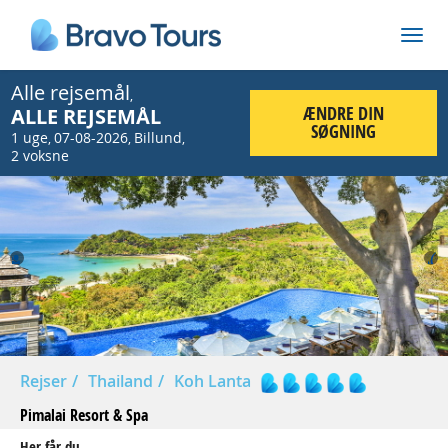
Alle rejsemål
,
ÆNDRE DIN
ALLE REJSEMÅL
SØGNING
1 uge
07-08-2026
Billund
,
,
,
2 voksne
Prev
Nex
Rejser
Thailand
Koh Lanta
Pimalai Resort & Spa
Her får du