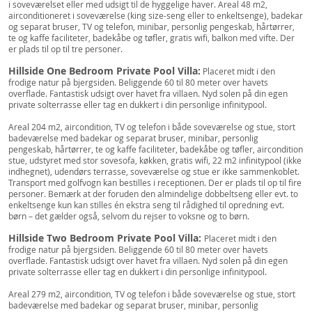
i soveværelset eller med udsigt til de hyggelige haver. Areal 48 m2,
airconditioneret i soveværelse (king size-seng eller to enkeltsenge), badekar
og separat bruser, TV og telefon, minibar, personlig pengeskab, hårtørrer,
te og kaffe faciliteter, badekåbe og tøfler, gratis wifi, balkon med vifte. Der
er plads til op til tre personer.
Hillside One Bedroom Private Pool Villa:
Placeret midt i den
frodige natur på bjergsiden. Beliggende 60 til 80 meter over havets
overflade. Fantastisk udsigt over havet fra villaen. Nyd solen på din egen
private solterrasse eller tag en dukkert i din personlige infinitypool.
Areal 204 m2, aircondition, TV og telefon i både soveværelse og stue, stort
badeværelse med badekar og separat bruser, minibar, personlig
pengeskab, hårtørrer, te og kaffe faciliteter, badekåbe og tøfler, aircondition
stue, udstyret med stor sovesofa, køkken, gratis wifi, 22 m2 infinitypool (ikke
indhegnet), udendørs terrasse, soveværelse og stue er ikke sammenkoblet.
Transport med golfvogn kan bestilles i receptionen. Der er plads til op til fire
personer. Bemærk at der foruden den almindelige dobbeltseng eller evt. to
enkeltsenge kun kan stilles én ekstra seng til rådighed til opredning evt.
børn – det gælder også, selvom du rejser to voksne og to børn.
Hillside Two Bedroom Private Pool Villa:
Placeret midt i den
frodige natur på bjergsiden. Beliggende 60 til 80 meter over havets
overflade. Fantastisk udsigt over havet fra villaen. Nyd solen på din egen
private solterrasse eller tag en dukkert i din personlige infinitypool.
Areal 279 m2, aircondition, TV og telefon i både soveværelse og stue, stort
badeværelse med badekar og separat bruser, minibar, personlig