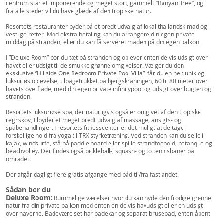
centrum står et imponerende og meget stort, gammelt ”Banyan Tree”, og
fra alle steder vil du have glæde af den tropiske natur.
Resortets restauranter byder på et bredt udvalg af lokal thailandsk mad og
vestlige retter. Mod ekstra betaling kan du arrangere din egen private
middag på stranden, eller du kan få serveret maden på din egen balkon.
I ”Deluxe Room” bor du tæt på stranden og oplever enten delvis udsigt over
havet eller udsigt til de smukke grønne omgivelser. Vælger du den
eksklusive ”Hillside One Bedroom Private Pool Villa”, får du en helt unik og
luksuriøs oplevelse, tilbagetrukket på bjergskråningen, 60 til 80 meter over
havets overflade, med din egen private infinitypool og udsigt over bugten og
stranden.
Resortets luksuriøse spa, der naturligvis også er omgivet af den tropiske
regnskov, tilbyder et meget bredt udvalg af massage, ansigts- og
spabehandlinger. I resortets fitnesscenter er det muligt at deltage i
forskellige hold fra yoga til TRX styrketræning. Ved stranden kan du sejle i
kajak, windsurfe, stå på paddle board eller spille strandfodbold, petanque og
beachvolley. Der findes også pickleball-, squash- og to tennisbaner på
området.
Der afgår dagligt flere gratis afgange med båd til/fra fastlandet.
Sådan bor du
Deluxe Room:
Rummelige værelser hvor du kan nyde den frodige grønne
natur fra din private balkon med enten en delvis havudsigt eller en udsigt
over haverne. Badeværelset har badekar og separat brusebad, enten åbent