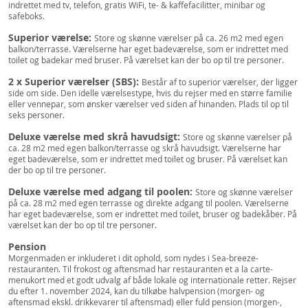
indrettet med tv, telefon, gratis WiFi, te- & kaffefacilitter, minibar og
safeboks.
Superior værelse:
Store og skønne værelser på ca. 26 m2 med egen
balkon/terrasse. Værelserne har eget badeværelse, som er indrettet med
toilet og badekar med bruser. På værelset kan der bo op til tre personer.
2 x Superior værelser (SBS):
Består af to superior værelser, der ligger
side om side. Den idelle værelsestype, hvis du rejser med en større familie
eller vennepar, som ønsker værelser ved siden af hinanden. Plads til op til
seks personer.
Deluxe værelse med skrå havudsigt:
Store og skønne værelser på
ca. 28 m2 med egen balkon/terrasse og skrå havudsigt. Værelserne har
eget badeværelse, som er indrettet med toilet og bruser. På værelset kan
der bo op til tre personer.
Deluxe værelse med adgang til poolen:
Store og skønne værelser
på ca. 28 m2 med egen terrasse og direkte adgang til poolen. Værelserne
har eget badeværelse, som er indrettet med toilet, bruser og badekåber. På
værelset kan der bo op til tre personer.
Pension
Morgenmaden er inkluderet i dit ophold, som nydes i Sea-breeze-
restauranten. Til frokost og aftensmad har restauranten et a la carte-
menukort med et godt udvalg af både lokale og internationale retter. Rejser
du efter 1. november 2024, kan du tilkøbe halvpension (morgen- og
aftensmad ekskl. drikkevarer til aftensmad) eller fuld pension (morgen-,