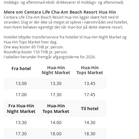
middags- og aftensmad ekskl. drikkevarer til middags- og aftensmad).
Mere om Centara Life Cha-Am Beach Resort Hua Hin
Centara Life Cha-Am Beach Resort Hua Hin ligger skønt helt ned til
stranden. Dog er der ikke så meget at opleve i nærområdet ved hotellet,
men hvem behøver egentligt det når man bor på dette skønne resort.
Hotellet tilbyder transferservice fra hotellet til Hua-Hin Night Market og
Hua-Hin Tops Market hver dag.
One way koster 80 THB pr. person.
Roundtrip koster 150 THB pr. person.
I tabellen herunder fremgår afgangstiderne for 2026:
Hua-Hin
Hua-Hin
Fra hotel
Night Market
Tops Market
13.00
13.30
13.45
17.00
17.30
17.45
Fra Hua-Hin
Hua-Hin
Til hotel
Night Market
Tops Market
13.30
14.00
14.30
17.30
18.00
18.30