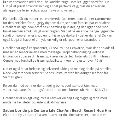
lige ved stranden ud til den Thailandske bugt. Hotellet ligger nord for Hua
Hin på et privat strandafsnit, og er det perfekte valg, hvis du ønsker en
afslappende ferie i rolige, autentiske omgivelser.
På hotellet får du moderne, renoverede faciliteter, som danner rammerne
for den perfekte ferie, ligegyldigt om du rejser som familie, par eller alene.
Hotellets dejlige pool-område er samlingspunktet, og det ligger ned mod
havet med en smuk udsigt over bugten. Slap af på en af de mange liggestole
rundt om poolen eller snup en forfriskende dukkert - det er da ferie! Du kan
også let gå til havet eller nyde en kølig drink i pool- eller strandbaren.
Hotellet har også et spacenter, CENSE by Spa Cenvaree, hvor der er plads til
masser af selvforkælelse med massage, kropsbehandling og wellness.
Ønsker du at passe din træning, klarer du det let i hotellets CENFIT Fitness
Centre med forskellige træningsfaciliteter (kun for gæster over 16 år).
Det er også let at forkæle sig selv med både god mad og drikke på hotellet.
Nede ved stranden serverer Sands Restauranten friskfanget seafood fra
Siam Bugten.
Rejser du med børn, er der en dejlig børnepool, samt et tårn med
vandrutsjebane. Der er også en international børneklub, Nemo Kids Club.
Hotellet er et oplagt valg, hvis du ønsker en dejlig og hyggelig ferie med
moderne faciliteter og autentisk atmosfære.
Sådan bor du på Centara Life Cha-Am Beach Resort Hua Hin
På Centra By Centara Cha-am Beach bor du i fine værelser, som alle er