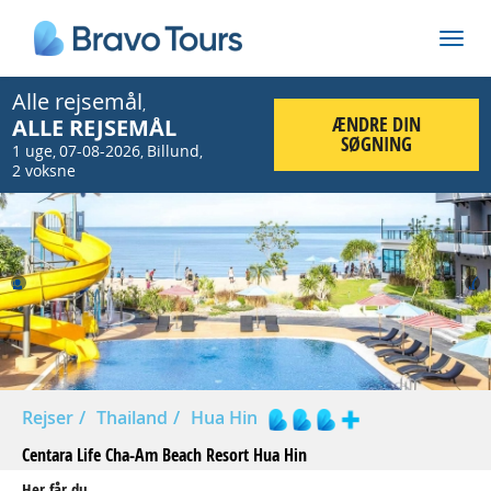
Alle rejsemål
,
ÆNDRE DIN
ALLE REJSEMÅL
SØGNING
1 uge
07-08-2026
Billund
,
,
,
2 voksne
Prev
Nex
Rejser
Thailand
Hua Hin
Centara Life Cha-Am Beach Resort Hua Hin
Her får du