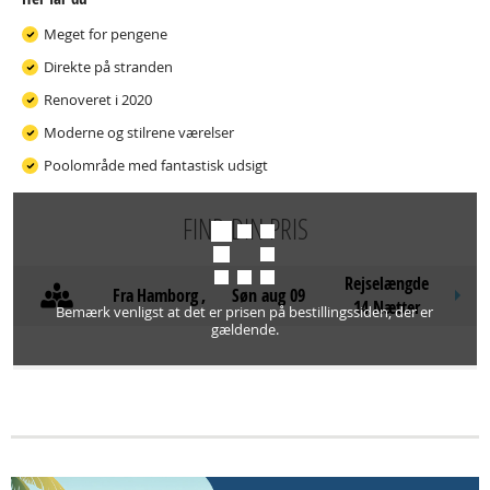
Meget for pengene
Direkte på stranden
Renoveret i 2020
Moderne og stilrene værelser
Poolområde med fantastisk udsigt
FIND DIN PRIS
Rejselængde
Fra
Hamborg
,
søn aug 09
14 Nætter
Bemærk venligst at det er prisen på bestillingssiden, der er
gældende.