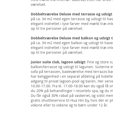
værelset.
Dobbeltværelse Deluxe med terrasse og udsigt 
på ca. 34 m2 med egen terrasse og udsigt til ha
elegant indrettet i lyse farver med mørkt træ-in
op til tre personer på værelset.
Dobbeltværelse Deluxe med balkon og udsigt ti
på ca. 34 m2 med egen balkon og udsigt til have
elegant indrettet i lyse farver med mørkt træ-in
op til tre personer på værelset.
Junior suite club, lagoon udsigt:
Fine og store s
balkon/terrasse og udsigt til lagunen. Suiterne 
sofa på terrassen, badeværelse med terrazzo ba
har beliggenhed i en separat afdeling på hotelle
adgang til privat lagoon-pool og baren. Her serve
10.00-17.00. Fra kl. 17.00-18.00 kan du også få sn
du 20% på behandlinger i resortets spa, og du m
Du får også 30% rabat på vaskeriet, og sidst m
gratis shuttleservice til Hua Hin by, hvis der er p
voksne eller to voksne og to børn under 12 år.