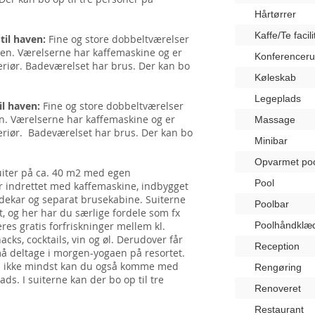
Hårtørrer
Kaffe/Te facili
til haven:
Fine og store dobbeltværelser
ven. Værelserne har kaffemaskine og er
Konferencer
teriør. Badeværelset har brus. Der kan bo
Køleskab
Legeplads
l haven:
Fine og store dobbeltværelser
n. Værelserne har kaffemaskine og er
Massage
teriør. Badeværelset har brus. Der kan bo
Minibar
Opvarmet po
uiter på ca. 40 m2 med egen
Pool
er indrettet med kaffemaskine, indbygget
dekar og separat brusekabine. Suiterne
Poolbar
t, og her har du særlige fordele som fx
res gratis forfriskninger mellem kl.
Poolhåndklæ
acks, cocktails, vin og øl. Derudover får
Reception
å deltage i morgen-yogaen på resortet.
en ikke mindst kan du også komme med
Rengøring
lads. I suiterne kan der bo op til tre
Renoveret
Restaurant