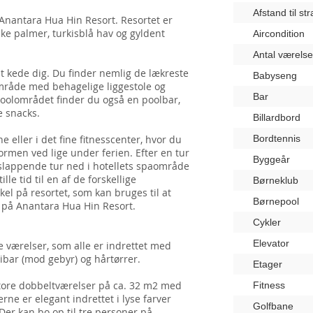
Afstand til st
Anantara Hua Hin Resort. Resortet er
ke palmer, turkisblå hav og gyldent
Aircondition
Antal værelse
t kede dig. Du finder nemlig de lækreste
Babyseng
område med behagelige liggestole og
Bar
 poolområdet finder du også en poolbar,
e snacks.
Billardbord
 eller i det fine fitnesscenter, hvor du
Bordtennis
ormen ved lige under ferien. Efter en tur
Byggeår
afslappende tur ned i hotellets spaområde
le tid til en af de forskellige
Børneklub
el på resortet, som kan bruges til at
Børnepool
 på Anantara Hua Hin Resort.
Cykler
Elevator
e værelser, som alle er indrettet med
inibar (mod gebyr) og hårtørrer.
Etager
tore dobbeltværelser på ca. 32 m2 med
Fitness
rne er elegant indrettet i lyse farver
Golfbane
Der kan bo op til tre personer på