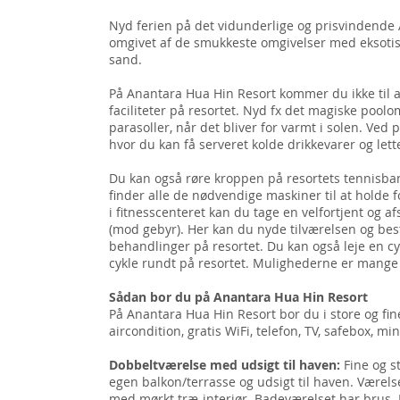
Nyd ferien på det vidunderlige og prisvindende 
omgivet af de smukkeste omgivelser med eksotis
sand.
På Anantara Hua Hin Resort kommer du ikke til a
faciliteter på resortet. Nyd fx det magiske pool
parasoller, når det bliver for varmt i solen. Ved
hvor du kan få serveret kolde drikkevarer og lett
Du kan også røre kroppen på resortets tennisbane
finder alle de nødvendige maskiner til at holde f
i fitnesscenteret kan du tage en velfortjent og 
(mod gebyr). Her kan du nyde tilværelsen og bestil
behandlinger på resortet. Du kan også leje en cyk
cykle rundt på resortet. Mulighederne er mange
Sådan bor du på Anantara Hua Hin Resort
På Anantara Hua Hin Resort bor du i store og fin
aircondition, gratis WiFi, telefon, TV, safebox, m
Dobbeltværelse med udsigt til haven:
Fine og s
egen balkon/terrasse og udsigt til haven. Værelse
med mørkt træ-interiør. Badeværelset har brus. 