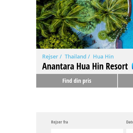
Rejser
Thailand
Hua Hin
Anantara Hua Hin Resort
Find din pris
Rejser fra
Dat