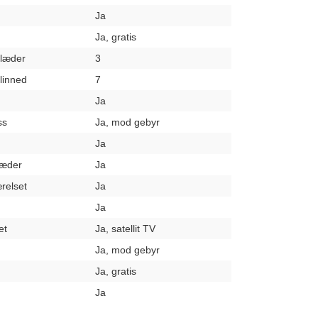
Ja
Ja, gratis
klæder
3
elinned
7
Ja
ss
Ja, mod gebyr
Ja
læder
Ja
relset
Ja
Ja
et
Ja, satellit TV
Ja, mod gebyr
Ja, gratis
Ja