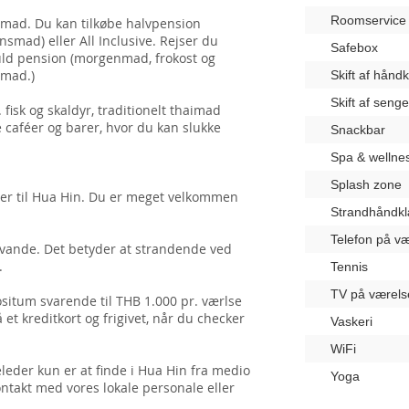
Roomservice
mad. Du kan tilkøbe halvpension
nsmad) eller All Inclusive. Rejser du
Safebox
fuld pension (morgenmad, frokost og
smad.)
Skift af hånd
Skift af seng
 fisk og skaldyr, traditionelt thaimad
e caféer og barer, hvor du kan slukke
Snackbar
Spa & wellne
Splash zone
ører til Hua Hin. Du er meget velkommen
Strandhåndk
Telefon på væ
vande. Det betyder at strandende ved
.
Tennis
TV på værels
itum svarende til THB 1.000 pr. værlse
 et kreditkort og frigivet, når du checker
Vaskeri
WiFi
eder kun er at finde i Hua Hin fra medio
Yoga
ontakt med vores lokale personale eller