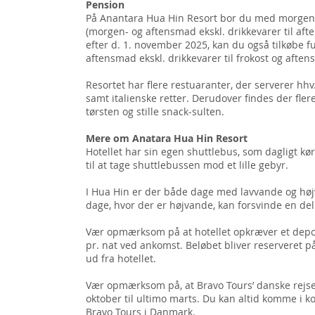
Pension
På Anantara Hua Hin Resort bor du med morgen
(morgen- og aftensmad ekskl. drikkevarer til afte
efter d. 1. november 2025, kan du også tilkøbe 
aftensmad ekskl. drikkevarer til frokost og aften
Resortet har flere restuaranter, der serverer hhv.
samt italienske retter. Derudover findes der fler
tørsten og stille snack-sulten.
Mere om Anatara Hua Hin Resort
Hotellet har sin egen shuttlebus, som dagligt k
til at tage shuttlebussen mod et lille gebyr.
I Hua Hin er der både dage med lavvande og høj
dage, hvor der er højvande, kan forsvinde en del
Vær opmærksom på at hotellet opkræver et depos
pr. nat ved ankomst. Beløbet bliver reserveret på
ud fra hotellet.
Vær opmærksom på, at Bravo Tours’ danske rejsel
oktober til ultimo marts. Du kan altid komme i k
Bravo Tours i Danmark.