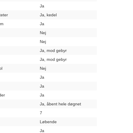
Ja
teter
Ja, kedel
um
Ja
Nej
Nej
Ja, mod gebyr
Ja, mod gebyr
ol
Nej
Ja
Ja
der
Ja
Ja, åbent hele døgnet
7
Løbende
Ja