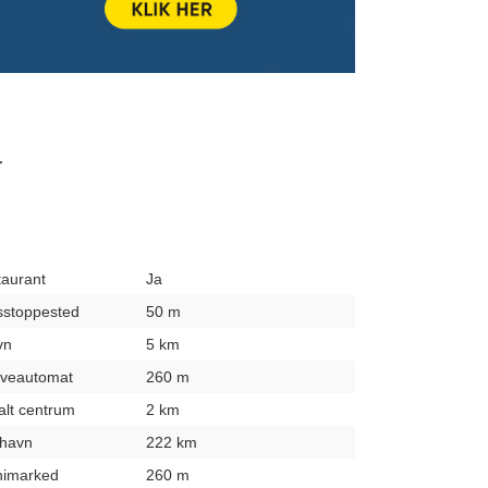
T
taurant
Ja
usstoppested
50 m
vn
5 km
hæveautomat
260 m
kalt centrum
2 km
fthavn
222 km
inimarked
260 m