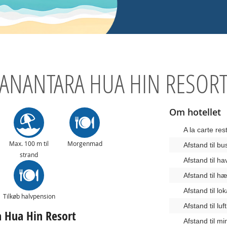
ANANTARA HUA HIN RESOR
Om hotellet
A la carte res
Max. 100 m til
Morgenmad
Afstand til b
strand
Afstand til ha
Afstand til 
Afstand til lo
Tilkøb halvpension
Afstand til lu
a Hua Hin Resort
Afstand til m