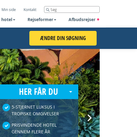
Min side
Kontakt
 hotel
Rejseformer
Afbudsrejser
ÆNDRE DIN SØGNING
HER FÅR DU
5-STJERNET LUKSUS I
TROPISKE OMGIVELSER
Next
PRISVINDENDE HOTEL
GENNEM FLERE ÅR