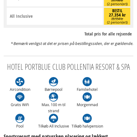
25.754 kr
(2 person(er))
BESTIL
27.354 kr
All Inclusive
28.554 kr
(2 person(er))
Total pris for alle rejsende
Bemærk venligst at det er prisen på bestillingssiden, der er gældende.
HOTEL PORTBLUE CLUB POLLENTIA RESORT & SPA
Aircondition
Børnepool
Familiehotel
Gratis WiFi
Max. 100 m til
Morgenmad
strand
Pool
Tilkøb All Inclusive
Tilkøb halvpension
Sportsresort med naturskøn placering og lækkert