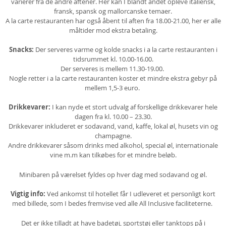
varierer fra de andre aftener. Her kan I blandt andet opleve italiensk,
fransk, spansk og mallorcanske temaer.
A la carte restauranten har også åbent til aften fra 18.00-21.00, her er alle
måltider mod ekstra betaling.
Snacks:
Der serveres varme og kolde snacks i a la carte restauranten i
tidsrummet kl. 10.00-16.00.
Der serveres is mellem 11.30-19.00.
Nogle retter i a la carte restauranten koster et mindre ekstra gebyr på
mellem 1,5-3 euro.
Drikkevarer:
I kan nyde et stort udvalg af forskellige drikkevarer hele
dagen fra kl. 10.00 – 23.30.
Drikkevarer inkluderet er sodavand, vand, kaffe, lokal øl, husets vin og
champagne.
Andre drikkevarer såsom drinks med alkohol, special øl, internationale
vine m.m kan tilkøbes for et mindre beløb.
Minibaren på værelset fyldes op hver dag med sodavand og øl.
Vigtig info:
Ved ankomst til hotellet får I udleveret et personligt kort
med billede, som I bedes fremvise ved alle All Inclusive faciliteterne.
Det er ikke tilladt at have badetøj, sportstøj eller tanktops på i