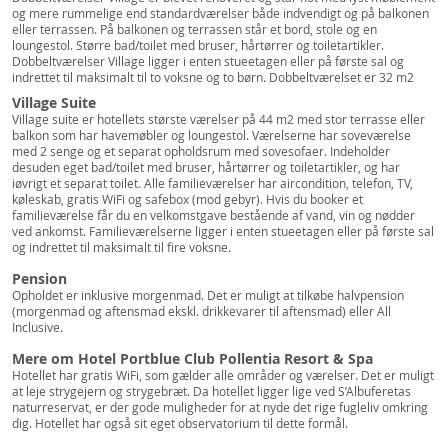
og mere rummelige end standardværelser både indvendigt og på balkonen
eller terrassen. På balkonen og terrassen står et bord, stole og en
loungestol. Større bad/toilet med bruser, hårtørrer og toiletartikler.
Dobbeltværelser Village ligger i enten stueetagen eller på første sal og
indrettet til maksimalt til to voksne og to børn. Dobbeltværelset er 32 m2
Village Suite
Village suite er hotellets største værelser på 44 m2 med stor terrasse eller
balkon som har havemøbler og loungestol. Værelserne har soveværelse
med 2 senge og et separat opholdsrum med sovesofaer. Indeholder
desuden eget bad/toilet med bruser, hårtørrer og toiletartikler, og har
iøvrigt et separat toilet. Alle familieværelser har aircondition, telefon, TV,
køleskab, gratis WiFi og safebox (mod gebyr). Hvis du booker et
familieværelse får du en velkomstgave bestående af vand, vin og nødder
ved ankomst. Familieværelserne ligger i enten stueetagen eller på første sal
og indrettet til maksimalt til fire voksne.
Pension
Opholdet er inklusive morgenmad. Det er muligt at tilkøbe halvpension
(morgenmad og aftensmad ekskl. drikkevarer til aftensmad) eller All
Inclusive.
Mere om Hotel Portblue Club Pollentia Resort & Spa
Hotellet har gratis WiFi, som gælder alle områder og værelser. Det er muligt
at leje strygejern og strygebræt. Da hotellet ligger lige ved S’Albuferetas
naturreservat, er der gode muligheder for at nyde det rige fugleliv omkring
dig. Hotellet har også sit eget observatorium til dette formål.