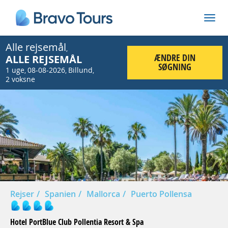
Alle rejsemål
,
ÆNDRE DIN
ALLE REJSEMÅL
SØGNING
1 uge
08-08-2026
Billund
,
,
,
2 voksne
Prev
Nex
Rejser
Spanien
Mallorca
Puerto Pollensa
Hotel PortBlue Club Pollentia Resort & Spa