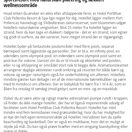
wellnessområde
Hvad enten du ønsker en aktiv eller afslappende ferie, er Hotel PortBlue
Club Pollentia Resort & Spa lige noget for dig. Hotellet ligger mellem Port
Pollencas havnebugt og S’Albuferetas naturreservat, som tilsammen udgør
hotellets naturskønne omgivelser. Blot 25 meter fra hotellet ligger en
strand, hvor du kan tage en dukkert i bølgerne - det er en strand, som egner
sig godt til surfere, da det varierer, hvor meget strand der er tilgængeligt.
Hotellet byder på fantastiske poolområder med flere pools, separat
børnepool samt liggestole og parasoller. Der er bl.a. en infinity pool, en
udendørs semi-olympisk pool, en indendørs semi-olympisk pool samt en
pool kun for voksne. Uanset om du er til musik og aktiviteter ved poolen,
eller ro og afslapning er området stort nok til begge dele. Animationsteamet
arrangerer daglige aktiviteter rundt omkring på resortet for både børn og
voksne og sørger naturligvis også for underholdning om aftenen. Hotellets
mindste gæster kan deltage i en af de internationale børneklubber og være
med til minidisco om aftenen. Der er babyklub for børn fra 1 til 4 år, som er
åben fra onsdag til søndag (mod gebyr) samt en mini- og en maxiklub.
Elsker du at være aktiv og rigtigt mærke adrenalinen pumpe rundt i kroppen,
så finder du ikke mange hoteller, der har et ligeså imponerende udvalg af
faciliteter som Hotel PortBlue Club Pollentia Resort. Hotellet har intet
mindre end fem tennisbaner med græsunderlag, hvor du har mulighed for
at leje din helt egen tennisinstruktør på hotellet. Herudover kan du spille
beachvolley og basketball. Der er også en multibane, hvor det er muligt at
skyde på mål. Du kan også prøve kræfter med en omgang bueskydning eller
prøve at dykke.