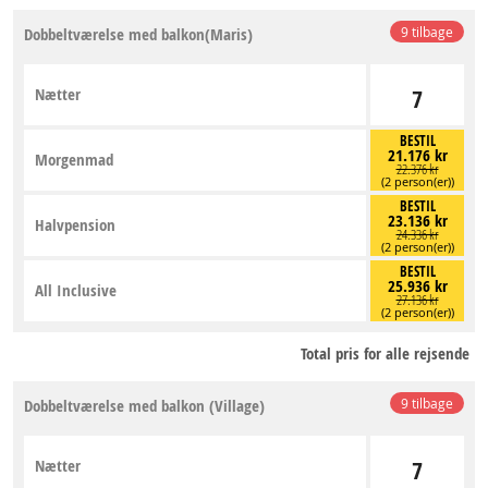
Dobbeltværelse med balkon(Maris)
9 tilbage
Nætter
7
BESTIL
21.176 kr
Morgenmad
22.376 kr
(2 person(er))
BESTIL
23.136 kr
Halvpension
24.336 kr
(2 person(er))
BESTIL
25.936 kr
All Inclusive
27.136 kr
(2 person(er))
Total pris for alle rejsende
Dobbeltværelse med balkon (Village)
9 tilbage
Nætter
7