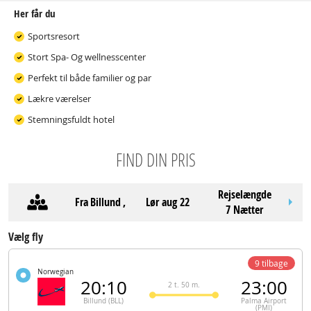
Her får du
Sportsresort
Stort Spa- Og wellnesscenter
Perfekt til både familier og par
Lækre værelser
Stemningsfuldt hotel
FIND DIN PRIS
Rejselængde
Fra
Billund
,
lør aug 22
7 Nætter
Vælg fly
9 tilbage
Norwegian
20:10
23:00
2 t. 50 m.
Billund (BLL)
Palma Airport
(PMI)