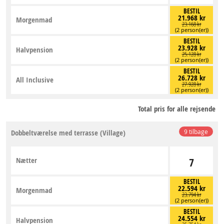
BESTIL
21.968 kr
Morgenmad
23.168 kr
(2 person(er))
BESTIL
23.928 kr
Halvpension
25.128 kr
(2 person(er))
BESTIL
26.728 kr
All Inclusive
27.928 kr
(2 person(er))
Total pris for alle rejsende
Dobbeltværelse med terrasse (Village)
9 tilbage
Nætter
7
BESTIL
22.594 kr
Morgenmad
23.794 kr
(2 person(er))
BESTIL
24.554 kr
Halvpension