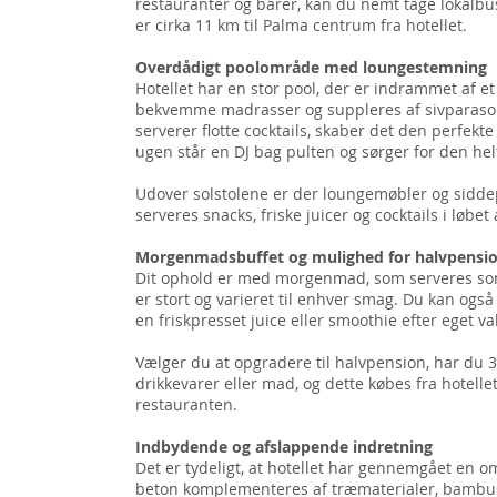
restauranter og barer, kan du nemt tage lokalbus
er cirka 11 km til Palma centrum fra hotellet.
Overdådigt poolområde med loungestemning
Hotellet har en stor pool, der er indrammet af e
bekvemme madrasser og suppleres af sivparaso
serverer flotte cocktails, skaber det den perfek
ugen står en DJ bag pulten og sørger for den hel
Udover solstolene er der loungemøbler og sidde
serveres snacks, friske juicer og cocktails i løbe
Morgenmadsbuffet og mulighed for halvpensi
Dit ophold er med morgenmad, som serveres som 
er stort og varieret til enhver smag. Du kan 
en friskpresset juice eller smoothie efter eget va
Vælger du at opgradere til halvpension, har du 
drikkevarer eller mad, og dette købes fra hotellet
restauranten.
Indbydende og afslappende indretning
Det er tydeligt, at hotellet har gennemgået en o
beton komplementeres af træmaterialer, bambu