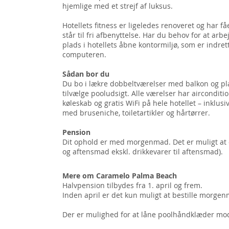
hjemlige med et strejf af luksus.
Hotellets fitness er ligeledes renoveret og har 
står til fri afbenyttelse. Har du behov for at arbej
plads i hotellets åbne kontormiljø, som er indret
computeren.
Sådan bor du
Du bo i lækre dobbeltværelser med balkon og pl
tilvælge pooludsigt. Alle værelser har aircondition
køleskab og gratis WiFi på hele hotellet – inklus
med bruseniche, toiletartikler og hårtørrer.
Pension
Dit ophold er med morgenmad. Det er muligt at
og aftensmad ekskl. drikkevarer til aftensmad).
Mere om Caramelo Palma Beach
Halvpension tilbydes fra 1. april og frem.
Inden april er det kun muligt at bestille morge
Der er mulighed for at låne poolhåndklæder mo