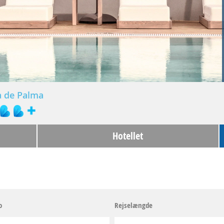
a de Palma
Hotellet
o
Rejselængde