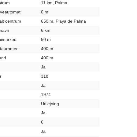
entrum
11 km, Palma
hæveautomat
0 m
kalt centrum
650 m, Playa de Palma
fthavn
6 km
inimarked
50 m
stauranter
400 m
rand
400 m
Ja
r
318
Ja
1974
Udlejning
Ja
6
Ja