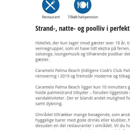
Restaurant
Tilkøb halvpension
Strand-, natte- og poolliv i perfe
Hotellet, der kun tager imod gæster over 18 år, t
vennegrupper, som vil have lidt ekstra på ferien
solsenge, loungemusik og tilhørende poolbar det
gæster.
Caramelo Palma Beach (tidligere Cook's Club P
renovering i 2019 og fremstår moderne og tilbag
Caramelo Palma Beach ligger kun 10 minutters g
hvide palmestrand tilbyder – foruden liggestole
vandaktiviteter. Der er blandt andet mulighed for
samt dykning.
Området tiltrækker mange besøgende, som ønske
hyggelige barer med gode drinks eller klubber,
desuden en del restauranter i området. Vil du h