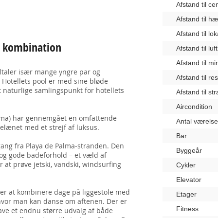
Afstand til c
Afstand til 
Afstand til lo
kt kombination
Afstand til lu
Afstand til m
iltaler især mange yngre par og
Afstand til re
. Hotellets pool er med sine bløde
 naturlige samlingspunkt for hotellets
Afstand til st
Aircondition
alma) har gennemgået en omfattende
Antal værelse
elænet med et strejf af luksus.
Bar
ang fra Playa de Palma-stranden. Den
Byggeår
 og gode badeforhold – et væld af
 at prøve jetski, vandski, windsurfing
Cykler
Elevator
r at kombinere dage på liggestole med
Etager
 hvor man kan danse om aftenen. Der er
Fitness
ave et endnu større udvalg af både