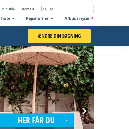
Min side
Kontakt
 hotel
Rejseformer
Afbudsrejser
ÆNDRE DIN SØGNING
Next
HER FÅR DU