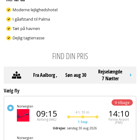
Moderne lejlighedshotel
I gåafstand til Palma
Tæt på havnen
Dejlig tagterrasse
FIND DIN PRIS
Rejselængde
Fra
Aalborg
,
søn aug 30
7 Nætter
Vælg fly
9 tilbage
Norwegian
09:15
14:10
4 t. 55 m.
Aalborg (AAL)
Palma Airport
1 Stop
(PMI)
Udrejse:
søndag 30 aug 2026
Norwegian