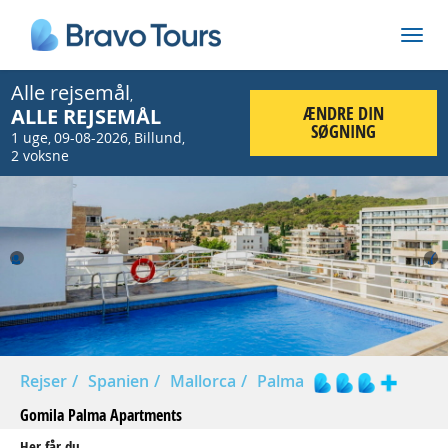
Alle rejsemål
,
ÆNDRE DIN
ALLE REJSEMÅL
SØGNING
1 uge
09-08-2026
Billund
,
,
,
2 voksne
Prev
Nex
Rejser
Spanien
Mallorca
Palma
Gomila Palma Apartments
Her får du