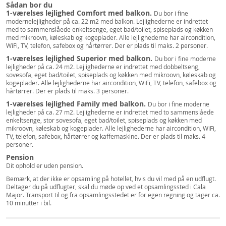
Sådan bor du
1-værelses lejlighed Comfort med balkon.
Du bor i fine
modernelejligheder på ca. 22 m2 med balkon. Lejlighederne er indrettet
med to sammenslåede enkeltsenge, eget bad/toilet, spiseplads og køkken
med mikroovn, køleskab og kogeplader. Alle lejlighederne har aircondition,
WiFi, TV, telefon, safebox og hårtørrer. Der er plads til maks. 2 personer.
1-værelses lejlighed Superior med balkon.
Du bor i fine moderne
lejligheder på ca. 24 m2. Lejlighederne er indrettet med dobbeltseng,
sovesofa, eget bad/toilet, spiseplads og køkken med mikroovn, køleskab og
kogeplader. Alle lejlighederne har aircondition, WiFi, TV, telefon, safebox og
hårtørrer. Der er plads til maks. 3 personer.
1-værelses lejlighed Family med balkon.
Du bor i fine moderne
lejligheder på ca. 27 m2. Lejlighederne er indrettet med to sammenslåede
enkeltsenge, stor sovesofa, eget bad/toilet, spiseplads og køkken med
mikroovn, køleskab og kogeplader. Alle lejlighederne har aircondition, WiFi,
TV, telefon, safebox, hårtørrer og kaffemaskine. Der er plads til maks. 4
personer.
Pension
Dit ophold er uden pension.
Bemærk, at der ikke er opsamling på hotellet, hvis du vil med på en udflugt.
Deltager du på udflugter, skal du møde op ved et opsamlingssted i Cala
Major. Transport til og fra opsamlingsstedet er for egen regning og tager ca.
10 minutter i bil.