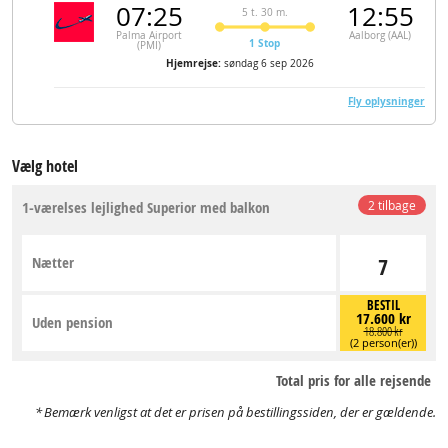
07:25
12:55
5 t. 30 m.
Palma Airport
Aalborg (AAL)
1 Stop
(PMI)
Hjemrejse:
søndag 6 sep 2026
Fly oplysninger
Vælg hotel
1-værelses lejlighed Superior med balkon
2 tilbage
Nætter
7
BESTIL
17.600 kr
Uden pension
18.800 kr
(2 person(er))
Total pris for alle rejsende
Bemærk venligst at det er prisen på bestillingssiden, der er gældende.