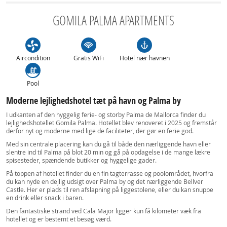
GOMILA PALMA APARTMENTS
Aircondition
Gratis WiFi
Hotel nær havnen
Pool
Moderne lejlighedshotel tæt på havn og Palma by
I udkanten af den hyggelig ferie- og storby Palma de Mallorca finder du
lejlighedshotellet Gomila Palma. Hotellet blev renoveret i 2025 og fremstår
derfor nyt og moderne med lige de faciliteter, der gør en ferie god.
Med sin centrale placering kan du gå til både den nærliggende havn eller
slentre ind til Palma på blot 20 min og gå på opdagelse i de mange lækre
spisesteder, spændende butikker og hyggelige gader.
På toppen af hotellet finder du en fin tagterrasse og poolområdet, hvorfra
du kan nyde en dejlig udsigt over Palma by og det nærliggende Bellver
Castle. Her er plads til ren afslapning på liggestolene, eller du kan snuppe
en drink eller snack i baren.
Den fantastiske strand ved Cala Major ligger kun få kilometer væk fra
hotellet og er bestemt et besøg værd.