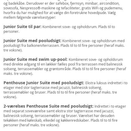
og badekåbe. Derudover er der safebox, fjernsyn, minibar, aircondition,
sovesofa, Nespresso®-maskine og tefaciliteter, gratis WiFi og pudemenu,
hvorfra du har mulighed for at vælge din foretrukne hovedpude. Vælg
mellem følgende værelsestyper:
Junior Suite til par:
Kombineret sove- og opholdsrum. Plads til to
personer.
Junior Suite med pooludsigt:
Kombineret sove- og opholdsrum med
pooludsigt fra balkonen/terrassen. Plads til to til fire personer (heraf maks.
tre voksne).
Junior Suite med swim up-pool:
Kombineret sove- og opholdsrum
med direkte adgang til en lækker fælles pool fra terrassen med balinesisk
solseng, terrassemøbler og grøntområde. Plads til to til fire personer (heraf
maks. tre voksne).
Penthouse Junior Suite med pooludsigt:
Ekstra luksus indrettet i to
etager med stor tagterrasse med jacuzzi, balinesisk solseng,
terrassemøbler og bruser. Plads til to til fire personer (heraf maks. tre
voksne).
2-værelses Penthouse Suite med pooludsigt:
Indrettet i to etager
med separat soveværelse samt ekstra stor tagterrasse med jacuzzi,
balinesisk solseng, terrassemøbler og bruser. Værelset har desuden
tekøkken med køleskab, elkedel og køkkenredskaber. Plads til to til fire
personer (heraf maks. tre voksne).