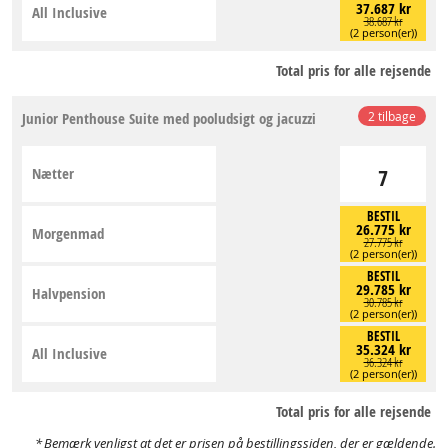
37.687 kr
All Inclusive
38.687 kr
(2 person(er))
Total pris for alle rejsende
Junior Penthouse Suite med pooludsigt og jacuzzi
2 tilbage
Nætter
7
BESTIL
26.775 kr
Morgenmad
27.775 kr
(2 person(er))
BESTIL
29.785 kr
Halvpension
30.785 kr
(2 person(er))
BESTIL
35.324 kr
All Inclusive
36.324 kr
(2 person(er))
Total pris for alle rejsende
Bemærk venligst at det er prisen på bestillingssiden, der er gældende.