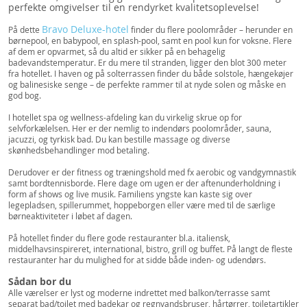
perfekte omgivelser til en rendyrket kvalitetsoplevelse!
Bravo Deluxe-hotel
På dette
finder du flere poolområder – herunder en
børnepool, en babypool, en splash-pool, samt en pool kun for voksne. Flere
af dem er opvarmet, så du altid er sikker på en behagelig
badevandstemperatur. Er du mere til stranden, ligger den blot 300 meter
fra hotellet. I haven og på solterrassen finder du både solstole, hængekøjer
og balinesiske senge – de perfekte rammer til at nyde solen og måske en
god bog.
I hotellet spa og wellness-afdeling kan du virkelig skrue op for
selvforkælelsen. Her er der nemlig to indendørs poolområder, sauna,
jacuzzi, og tyrkisk bad. Du kan bestille massage og diverse
skønhedsbehandlinger mod betaling.
Derudover er der fitness og træningshold med fx aerobic og vandgymnastik
samt bordtennisborde. Flere dage om ugen er der aftenunderholdning i
form af shows og live musik. Familiens yngste kan kaste sig over
legepladsen, spillerummet, hoppeborgen eller være med til de særlige
børneaktiviteter i løbet af dagen.
På hotellet finder du flere gode restauranter bl.a. italiensk,
middelhavsinspireret, international, bistro, grill og buffet. På langt de fleste
restauranter har du mulighed for at sidde både inden- og udendørs.
Sådan bor du
Alle værelser er lyst og moderne indrettet med balkon/terrasse samt
separat bad/toilet med badekar og regnvandsbruser, hårtørrer, toiletartikler