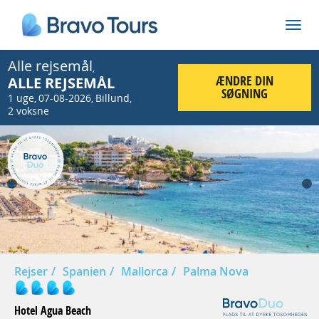
Alle rejsemål
,
ÆNDRE DIN
ALLE REJSEMÅL
SØGNING
1 uge
07-08-2026
Billund
,
,
,
2 voksne
Prev
Nex
Rejser
Spanien
Mallorca
Palma Nova
Hotel Agua Beach