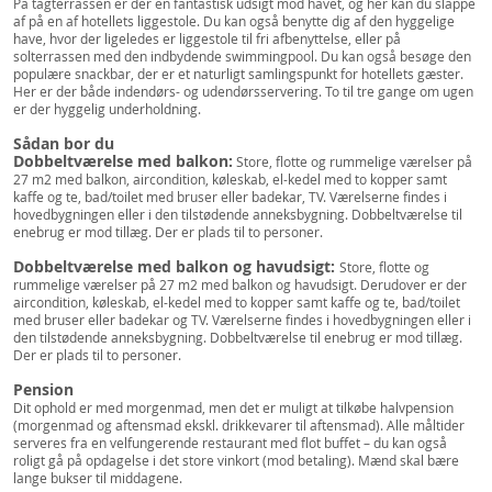
På tagterrassen er der en fantastisk udsigt mod havet, og her kan du slappe
af på en af hotellets liggestole. Du kan også benytte dig af den hyggelige
have, hvor der ligeledes er liggestole til fri afbenyttelse, eller på
solterrassen med den indbydende swimmingpool. Du kan også besøge den
populære snackbar, der er et naturligt samlingspunkt for hotellets gæster.
Her er der både indendørs- og udendørsservering. To til tre gange om ugen
er der hyggelig underholdning.
Sådan bor du
Dobbeltværelse med balkon:
Store, flotte og rummelige værelser på
27 m2 med balkon, aircondition, køleskab, el-kedel med to kopper samt
kaffe og te, bad/toilet med bruser eller badekar, TV. Værelserne findes i
hovedbygningen eller i den tilstødende anneksbygning. Dobbeltværelse til
enebrug er mod tillæg. Der er plads til to personer.
Dobbeltværelse med balkon og havudsigt:
Store, flotte og
rummelige værelser på 27 m2 med balkon og havudsigt. Derudover er der
aircondition, køleskab, el-kedel med to kopper samt kaffe og te, bad/toilet
med bruser eller badekar og TV. Værelserne findes i hovedbygningen eller i
den tilstødende anneksbygning. Dobbeltværelse til enebrug er mod tillæg.
Der er plads til to personer.
Pension
Dit ophold er med morgenmad, men det er muligt at tilkøbe halvpension
(morgenmad og aftensmad ekskl. drikkevarer til aftensmad). Alle måltider
serveres fra en velfungerende restaurant med flot buffet – du kan også
roligt gå på opdagelse i det store vinkort (mod betaling). Mænd skal bære
lange bukser til middagene.