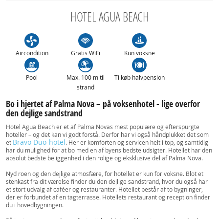
HOTEL AGUA BEACH
Aircondition
Gratis WiFi
Kun voksne
Pool
Max. 100 m til
Tilkøb halvpension
strand
Bo i hjertet af Palma Nova – på voksenhotel - lige overfor
den dejlige sandstrand
Hotel Agua Beach er et af Palma Novas mest populære og efterspurgte
hoteller – og det kan vi godt forstå. Derfor har vi også håndplukket det som
Bravo Duo-hotel
et
. Her er komforten og servicen helt i top, og samtidig
har du mulighed for at bo med en af byens bedste udsigter. Hotellet har den
absolut bedste beliggenhed i den rolige og eksklusive del af Palma Nova.
Nyd roen og den dejlige atmosfære, for hotellet er kun for voksne. Blot et
stenkast fra dit værelse finder du den dejlige sandstrand, hvor du også har
et stort udvalg af caféer og restauranter. Hotellet består af to bygninger,
der er forbundet af en tagterrasse. Hotellets restaurant og reception finder
du i hovedbygningen.