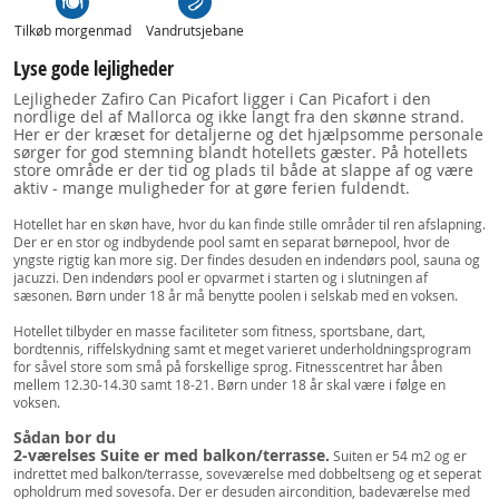
Tilkøb morgenmad
Vandrutsjebane
Lyse gode lejligheder
Lejligheder Zafiro Can Picafort ligger i Can Picafort i den
nordlige del af Mallorca og ikke langt fra den skønne strand.
Her er der kræset for detaljerne og det hjælpsomme personale
sørger for god stemning blandt hotellets gæster. På hotellets
store område er der tid og plads til både at slappe af og være
aktiv - mange muligheder for at gøre ferien fuldendt.
Hotellet har en skøn have, hvor du kan finde stille områder til ren afslapning.
Der er en stor og indbydende pool samt en separat børnepool, hvor de
yngste rigtig kan more sig. Der findes desuden en indendørs pool, sauna og
jacuzzi. Den indendørs pool er opvarmet i starten og i slutningen af
sæsonen. Børn under 18 år må benytte poolen i selskab med en voksen.
Hotellet tilbyder en masse faciliteter som fitness, sportsbane, dart,
bordtennis, riffelskydning samt et meget varieret underholdningsprogram
for såvel store som små på forskellige sprog. Fitnesscentret har åben
mellem 12.30-14.30 samt 18-21. Børn under 18 år skal være i følge en
voksen.
Sådan bor du
2-værelses Suite er med balkon/terrasse.
Suiten er 54 m2 og er
indrettet med balkon/terrasse, soveværelse med dobbeltseng og et seperat
opholdrum med sovesofa. Der er desuden aircondition, badeværelse med