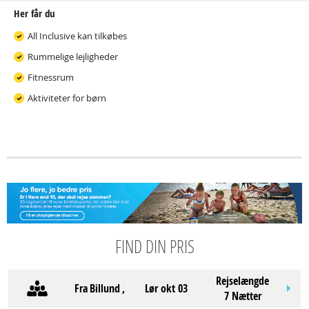
Her får du
All Inclusive kan tilkøbes
Rummelige lejligheder
Fitnessrum
Aktiviteter for børn
FIND DIN PRIS
Rejselængde
Fra
Billund
,
lør okt 03
7 Nætter