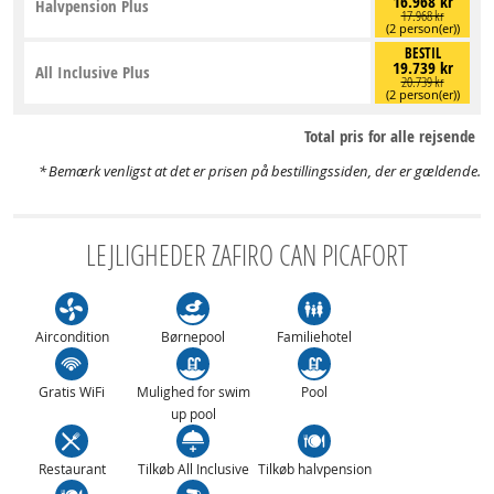
16.968 kr
Halvpension Plus
17.968 kr
(2 person(er))
BESTIL
19.739 kr
All Inclusive Plus
20.739 kr
(2 person(er))
Total pris for alle rejsende
Bemærk venligst at det er prisen på bestillingssiden, der er gældende.
LEJLIGHEDER ZAFIRO CAN PICAFORT
Aircondition
Børnepool
Familiehotel
Gratis WiFi
Mulighed for swim
Pool
up pool
Restaurant
Tilkøb All Inclusive
Tilkøb halvpension