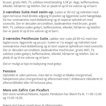
bruser, gratis WiFi, TV, safebox (mod betaling 3,5€ pr. dag), kaffemaskine,
elkedel, hårtørrer og telefon. Der er plads til op til tre voksne og et barn.
2-værelses Suite med swim-up.
Suiten er 80 m2 og indrettet med
egen terrasse med direkte adgang til poolen og liggestole samt hængekøje.
De har soveværelse med dobbeltseng og et seperat opholdrum med
sovesofa. Der er desuden aircondition, badeværelse med bruser, gratis
WiFi, TV, safebox (uden gebyr), kaffemaskine, elkedel, hårtørrer og telefon.
Der er plads til op til tre voksne og et barn.
2-væresles Penthouse Suite
. Lækker stor suite på 89 m2 med stor
tagterrasse, liggestole og jacuzzi. Suiten er i to etager og indrettet med
soveværelse med dobbeltseng og et stort seperat opholdrum med sovesofa.
Der er desuden aircondition, badeværelse med bruser, gratis WiFi, TV,
safebox (uden gebyr), kaffemaskine, elkedel, hårtørrer og telefon. Der er
plads til op til tre voksne og et barn.
Det er muligt at leje en babyseng mod gebyr.
Pension
Opholdet er uden pension, men det er muligt at tilkøbe morgenmad,
halvpension plus (morgenmad og aftensmad med 1 drikkevare inkluderet til
aftensmåltidet) eller All Inclusive plus.
Mere om Zafiro Can Picafort
Den store vandrutchebane, Aquatic Pendulum har åbent fra kl. 11-00-12.00
og 15.00-16.00.
Mænd skal bærer langbukser til aftensmaden.