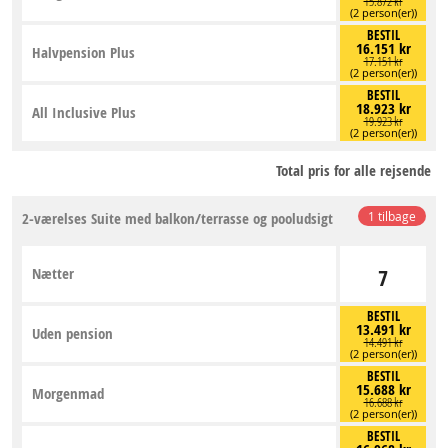
15.872 kr
(2 person(er))
BESTIL
16.151 kr
Halvpension Plus
17.151 kr
(2 person(er))
BESTIL
18.923 kr
All Inclusive Plus
19.923 kr
(2 person(er))
Total pris for alle rejsende
2-værelses Suite med balkon/terrasse og pooludsigt
1 tilbage
Nætter
7
BESTIL
13.491 kr
Uden pension
14.491 kr
(2 person(er))
BESTIL
15.688 kr
Morgenmad
16.688 kr
(2 person(er))
BESTIL