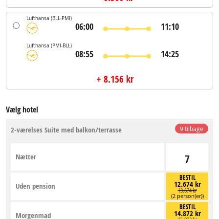
Lufthansa
(BLL-PMI)
06:00
11:10
Lufthansa
(PMI-BLL)
08:55
14:25
+ 8.156 kr
Vælg hotel
2-værelses Suite med balkon/terrasse
9 tilbage
Nætter
7
BESTIL
12.674 kr
Uden pension
13.674 kr
(2 person(er))
BESTIL
14.872 kr
Morgenmad