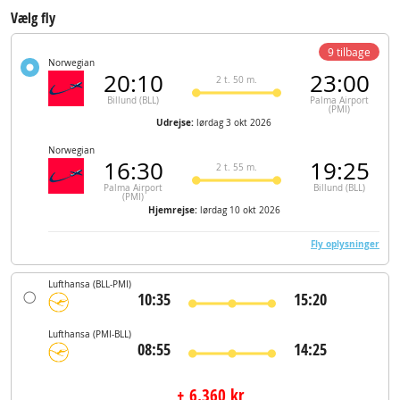
Vælg fly
9 tilbage
Norwegian
20:10
23:00
2 t. 50 m.
Billund (BLL)
Palma Airport
(PMI)
Udrejse:
lørdag 3 okt 2026
Norwegian
16:30
19:25
2 t. 55 m.
Palma Airport
Billund (BLL)
(PMI)
Hjemrejse:
lørdag 10 okt 2026
Fly oplysninger
Lufthansa
(BLL-PMI)
10:35
15:20
Lufthansa
(PMI-BLL)
08:55
14:25
+ 6.360 kr