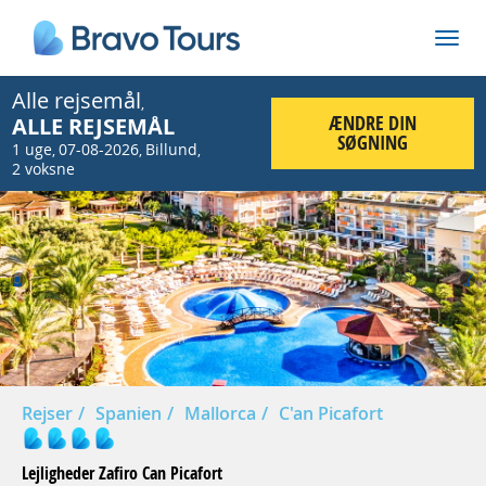
Alle rejsemål
,
ÆNDRE DIN
ALLE REJSEMÅL
SØGNING
1 uge
07-08-2026
Billund
,
,
,
2 voksne
Prev
Nex
Rejser
Spanien
Mallorca
C'an Picafort
Lejligheder Zafiro Can Picafort