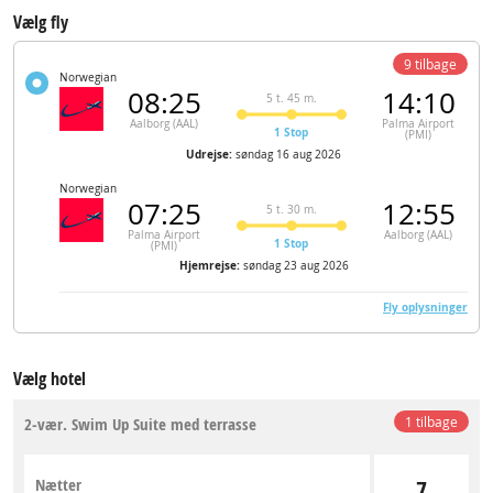
Vælg fly
9 tilbage
Norwegian
08:25
14:10
5 t. 45 m.
Aalborg (AAL)
Palma Airport
1 Stop
(PMI)
Udrejse:
søndag 16 aug 2026
Norwegian
07:25
12:55
5 t. 30 m.
Palma Airport
Aalborg (AAL)
1 Stop
(PMI)
Hjemrejse:
søndag 23 aug 2026
Fly oplysninger
Vælg hotel
2-vær. Swim Up Suite med terrasse
1 tilbage
Nætter
7