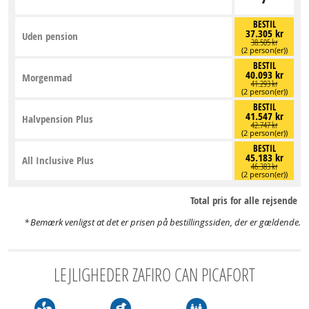
BESTIL
37.305 kr
Uden pension
38.505 kr
(2 person(er))
BESTIL
40.093 kr
Morgenmad
41.293 kr
(2 person(er))
BESTIL
41.547 kr
Halvpension Plus
42.747 kr
(2 person(er))
BESTIL
45.183 kr
All Inclusive Plus
46.383 kr
(2 person(er))
Total pris for alle rejsende
Bemærk venligst at det er prisen på bestillingssiden, der er gældende.
LEJLIGHEDER ZAFIRO CAN PICAFORT