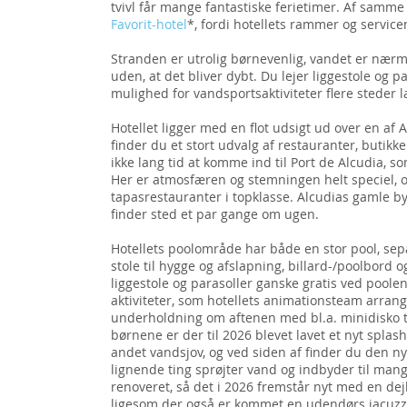
tvivl får mange fantastiske ferietimer. Af samm
Favorit-hotel
*, fordi hotellets rammer og service
Stranden er utrolig børnevenlig, vandet er nærme
uden, at det bliver dybt. Du lejer liggestole og pa
mulighed for vandsportsaktiviteter flere steder 
Hotellet ligger med en flot udsigt ud over en af 
finder du et stort udvalg af restauranter, butikk
ikke lang tid at komme ind til Port de Alcudia, 
Her er atmosfæren og stemningen helt speciel, o
tapasrestauranter i topklasse. Alcudias gamle by
finder sted et par gange om ugen.
Hotellets poolområde har både en stor pool, sep
stole til hygge og afslapning, billard-/poolbord 
liggestole og parasoller ganske gratis ved poole
aktiviteter, som hotellets animationsteam arrang
underholdning om aftenen med bl.a. minidisko ti
børnene er der til 2026 blevet lavet et nyt sp
andet vandsjov, og ved siden af finder du den 
lignende ting sprøjter vand og indbyder til mang
renoveret, så det i 2026 fremstår nyt med en dejl
ligesom der også er kommet en udendørs jacuzz