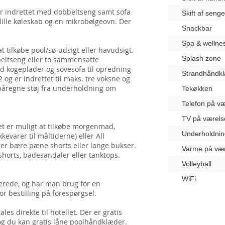
r indrettet med dobbeltseng samt sofa
Skift af seng
lille køleskab og en mikrobølgeovn. Der
Snackbar
Spa & wellne
t tilkøbe pool/sø-udsigt eller havudsigt.
Splash zone
eltseng eller to sammensatte
 kogeplader og sovesofa til opredning
Strandhåndk
og er indrettet til maks. tre voksne og
 påregne støj fra underholdning om
Tekøkken
Telefon på væ
TV på værels
t er muligt at tilkøbe morgenmad,
Underholdnin
varer til måltiderne) eller All
rer bære pæne shorts eller lange bukser.
Varme på vær
shorts, badesandaler eller tanktops.
Volleyball
WiFi
ærede, og har man brug for en
or bestilling på forespørgsel.
es direkte til hotellet. Der er gratis
 og du kan gratis låne poolhåndklæder.