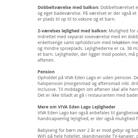
Dobbeltværelse med balkon:
Dobbeltværelset e
og eget badeværelse. På værelset er der også et 
er plads til op til to voksne og et barn.
2-værelses lejlighed med balkon:
Mulighed for a
Indrettet med separat soveværelse med en dobb
enkeltsenge samt opholdsrum med tekøkken med
og mindre spiseplads. Lejlighederne er ca. 38 m2 
et barn. Lejligheder, der ligger mod poolen, må
aftenen.
Pension
Opholdet på VIVA Eden Lago er uden pension. De
halvpension (morgenmad og aftensmad inkl. drikke
Inclusive. Til middagen om aftenen skal alle her
Det er ikke tilladt at gå i restauranten med bade
Mere om VIVA Eden Lago Lejligheder
VIVA Eden Lago kan også anbefales til gangbesv
handicapvenlig lejlighed, er der også mulighed f
Babyseng for børn over 2 år er mod gebyr og betal
WiFi på hele hotellet, skandinaviske TV-kanaler,