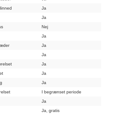
elinned
Ja
Ja
ss
Nej
Ja
læder
Ja
Ja
relset
Ja
et
Ja
g
Ja
elset
I begrænset periode
Ja
Ja, gratis