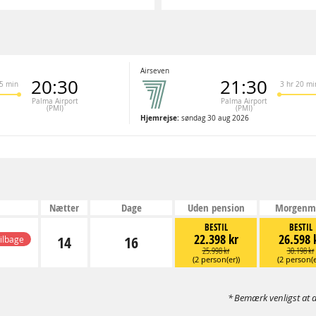
Airseven
20:30
21:30
15 min
3 hr 20 mi
Palma Airport
Palma Airport
(PMI)
(PMI)
Hjemrejse:
søndag 30 aug 2026
Nætter
Dage
Uden pension
Morgenm
BESTIL
BESTIL
22.398 kr
26.598 
14
16
tilbage
25.998 kr
30.198 kr
(2 person(er))
(2 person(e
Bemærk venligst at d