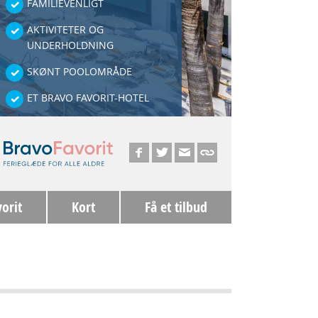
FAMILIEVENLIGT
AKTIVITETER OG
UNDERHOLDNING
SKØNT POOLOMRÅDE
ET BRAVO FAVORIT-HOTEL
orit
Kort
Få et tilbud