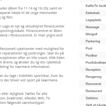
Kaffe/Te facili
uder (åben fra 11-14 og 16-20), samt en
separat lokale til de unge mennesker
Køleskab
 og film.
Legeplads
n Lago et nyt og veludstyret fitnesscenter
Massage
pinningslokale. Fitnesscentret er åben
Minigolf
 alene i fitnesscentret. Er man yngre end
Parkering
rofessionelt cykelcenter med mulighed for
Pool
e reparationer og justeringer. Skal du på
Poolbar
eceptionen efter en lille snack. VIVA Eden
 årene, og ønsker du og din cykelklub
Poolhåndklæ
fdeling for nærmere information.
Reception
an du tage i hotellets sportsbar, hvor du
Rengøring
ns der bliver vist sport på skærmene.
Renoveret
Restaurant
ller lejlighed. Fælles for alle
n, brødrister, elkedel, WiFi, TV,
Safebox
llem følgende værelsestyper:
Skift af hånd