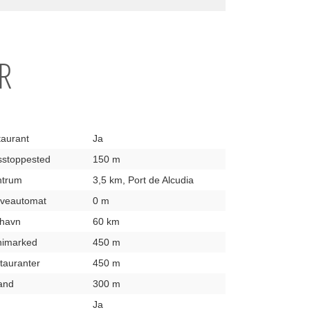
R
taurant
Ja
usstoppested
150 m
entrum
3,5 km, Port de Alcudia
hæveautomat
0 m
fthavn
60 km
inimarked
450 m
stauranter
450 m
rand
300 m
Ja