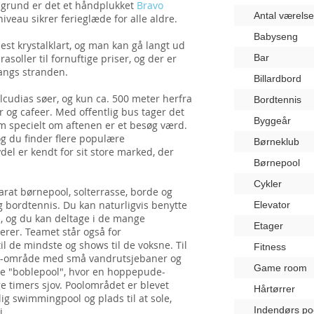
e grund er det et håndplukket
Bravo
Antal værelse
niveau sikrer ferieglæde for alle aldre.
Babyseng
st krystalklart, og man kan gå langt ud
rasoller til fornuftige priser, og der er
Bar
langs stranden.
Billardbord
Alcudias søer, og kun ca. 500 meter herfra
Bordtennis
er og cafeer. Med offentlig bus tager det
Byggeår
som specielt om aftenen er et besøg værd.
g du finder flere populære
Børneklub
del er kendt for sit store marked, der
Børnepool
Cykler
arat børnepool, solterrasse, borde og
og bordtennis. Du kan naturligvis benytte
Elevator
n, og du kan deltage i de mange
Etager
erer. Teamet står også for
l de mindste og shows til de voksne. Til
Fitness
lash-område med små vandrutsjebaner og
Game room
nye "boblepool", hvor en hoppepude-
e timers sjov. Poolområdet er blevet
Hårtørrer
ig swimmingpool og plads til at sole,
Indendørs po
i.