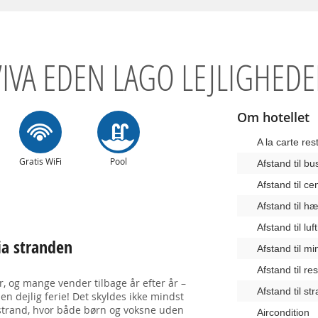
VIVA EDEN LAGO LEJLIGHEDE
Om hotellet
A la carte res
Gratis WiFi
Pool
Afstand til b
Afstand til c
Afstand til 
Afstand til lu
ia stranden
Afstand til m
Afstand til re
r, og mange vender tilbage år efter år –
Afstand til st
n dejlig ferie! Det skyldes ikke mindst
strand, hvor både børn og voksne uden
Aircondition