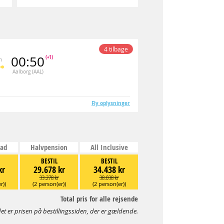
4 tilbage
00:50
(+1)
n
Aalborg (AAL)
Fly oplysninger
ad
Halvpension
All Inclusive
BESTIL
BESTIL
kr
29.678 kr
34.438 kr
33.278 kr
38.038 kr
r))
(2 person(er))
(2 person(er))
Total pris for alle rejsende
et er prisen på bestillingssiden, der er gældende.