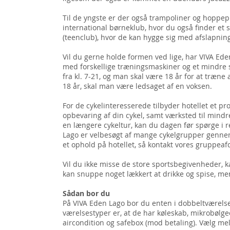
Til de yngste er der også trampoliner og hoppep
international børneklub, hvor du også finder et 
(teenclub), hvor de kan hygge sig med afslapning
Vil du gerne holde formen ved lige, har VIVA Ede
med forskellige træningsmaskiner og et mindre s
fra kl. 7-21, og man skal være 18 år for at træne
18 år, skal man være ledsaget af en voksen.
For de cykelinteresserede tilbyder hotellet et p
opbevaring af din cykel, samt værksted til mindr
en længere cykeltur, kan du dagen før spørge i r
Lago er velbesøgt af mange cykelgrupper gennem
et ophold på hotellet, så kontakt vores gruppea
Vil du ikke misse de store sportsbegivenheder, k
kan snuppe noget lækkert at drikke og spise, me
Sådan bor du
På VIVA Eden Lago bor du enten i dobbeltværelse e
værelsestyper er, at de har køleskab, mikrobølgeov
aircondition og safebox (mod betaling). Vælg me