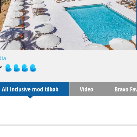
dia
r
All Inclusive mod tilkøb
Video
Bravo Fav