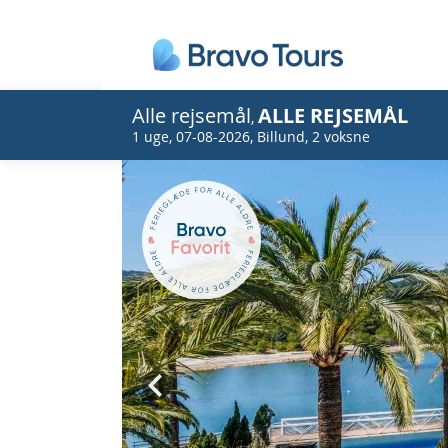
Alle rejsemål
ALLE REJSEMÅL
,
1 uge
,
07-08-2026
,
Billund
,
2 voksne
Prev