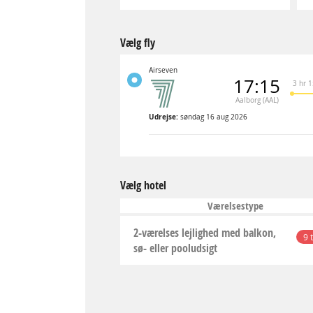
Vælg fly
Airseven
17:15
3 hr 
Aalborg (AAL)
Udrejse:
søndag 16 aug 2026
Vælg hotel
Værelsestype
2-værelses lejlighed med balkon,
9 
sø- eller pooludsigt