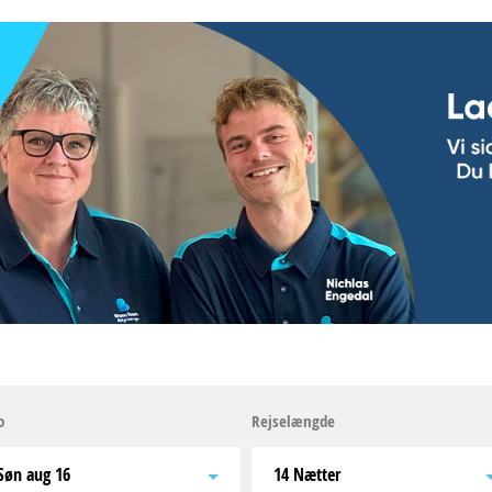
o
Rejselængde
søn aug 16
14 Nætter