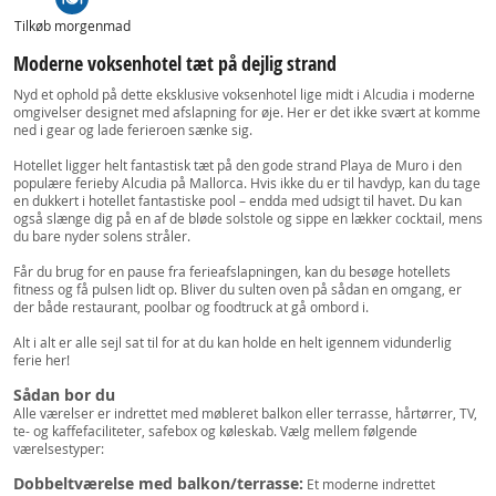
Tilkøb morgenmad
Moderne voksenhotel tæt på dejlig strand
Nyd et ophold på dette eksklusive voksenhotel lige midt i Alcudia i moderne
omgivelser designet med afslapning for øje. Her er det ikke svært at komme
ned i gear og lade ferieroen sænke sig.
Hotellet ligger helt fantastisk tæt på den gode strand Playa de Muro i den
populære ferieby Alcudia på Mallorca. Hvis ikke du er til havdyp, kan du tage
en dukkert i hotellet fantastiske pool – endda med udsigt til havet. Du kan
også slænge dig på en af de bløde solstole og sippe en lækker cocktail, mens
du bare nyder solens stråler.
Får du brug for en pause fra ferieafslapningen, kan du besøge hotellets
fitness og få pulsen lidt op. Bliver du sulten oven på sådan en omgang, er
der både restaurant, poolbar og foodtruck at gå ombord i.
Alt i alt er alle sejl sat til for at du kan holde en helt igennem vidunderlig
ferie her!
Sådan bor du
Alle værelser er indrettet med møbleret balkon eller terrasse, hårtørrer, TV,
te- og kaffefaciliteter, safebox og køleskab. Vælg mellem følgende
værelsestyper:
Dobbeltværelse med balkon/terrasse:
Et moderne indrettet