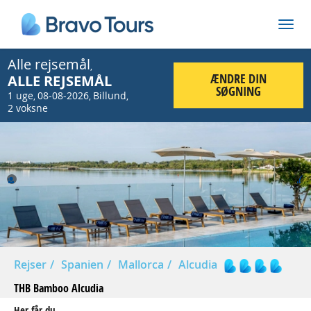
Alle rejsemål
,
ÆNDRE DIN
ALLE REJSEMÅL
SØGNING
1 uge
08-08-2026
Billund
,
,
,
2 voksne
Prev
Nex
Rejser
Spanien
Mallorca
Alcudia
THB Bamboo Alcudia
Her får du