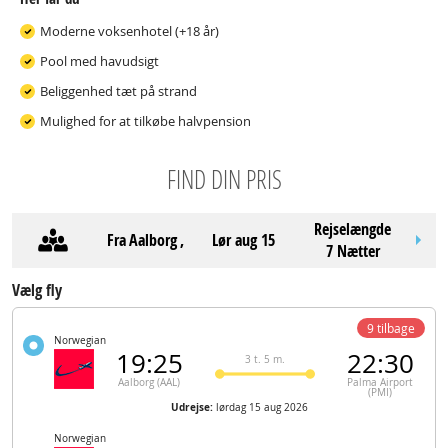
Moderne voksenhotel (+18 år)
Pool med havudsigt
Beliggenhed tæt på strand
Mulighed for at tilkøbe halvpension
FIND DIN PRIS
Rejselængde
Fra
Aalborg
,
lør aug 15
7 Nætter
Vælg fly
9 tilbage
Norwegian
19:25
22:30
3 t. 5 m.
Aalborg (AAL)
Palma Airport
(PMI)
Udrejse:
lørdag 15 aug 2026
Norwegian