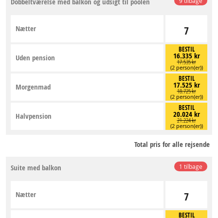
Dobbeltværelse med balkon og udsigt til poolen
9 tilbage
Nætter
7
BESTIL
16.335 kr
Uden pension
17.535 kr
(2 person(er))
BESTIL
17.525 kr
Morgenmad
18.725 kr
(2 person(er))
BESTIL
20.024 kr
Halvpension
21.224 kr
(2 person(er))
Total pris for alle rejsende
Suite med balkon
1 tilbage
Nætter
7
BESTIL