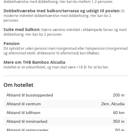
dobbeltværelse med dobbeltseng. Her kan bo mellem 1-2 personer.
Dobbeltværelse med balkon/terrasse og udsigt til poolen:
Et
moderne indrettet dobbeltværelse med dobbeltseng. Her kan bo 2
personer.
Suite med balkon:
Større værelse indrettet i afdæmpede farver og med
dobbeltseng. Her kan bo 2 personer.
Pension
Dit ophold er uden pension men morgenmad eller halvpension (morgenmad
og aftensmad ekskl. drikkevarer til aftensmad) kan tilkøbes.
Mere om THB Bamboo Alcudia
Hotellet er et voksenhotel, og man skal være +18 år for at bo her.
Om hotellet
Afstand til busstoppested
200 m
Afstand til centrum
2km, Alcudia
Afstand til lufthavn
60 km
Afstand til minimarked
350 m
Afstand til restauranter
50 m