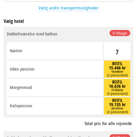
Vælg andre transportmuligheder
Vælg hotel
Dobbeltværelse med balkon
9 tilbage
Nætter
7
BESTIL
15.446 kr
Uden pension
16.646 kr
(2 person(er))
BESTIL
16.636 kr
Morgenmad
17.836 kr
(2 person(er))
BESTIL
19.135 kr
Halvpension
20.335 kr
(2 person(er))
Total pris for alle rejsende