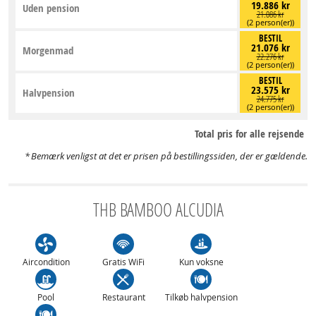
19.886 kr
Uden pension
21.086 kr
(2 person(er))
BESTIL
21.076 kr
Morgenmad
22.276 kr
(2 person(er))
BESTIL
23.575 kr
Halvpension
24.775 kr
(2 person(er))
Total pris for alle rejsende
Bemærk venligst at det er prisen på bestillingssiden, der er gældende.
THB BAMBOO ALCUDIA
Aircondition
Gratis WiFi
Kun voksne
Pool
Restaurant
Tilkøb halvpension