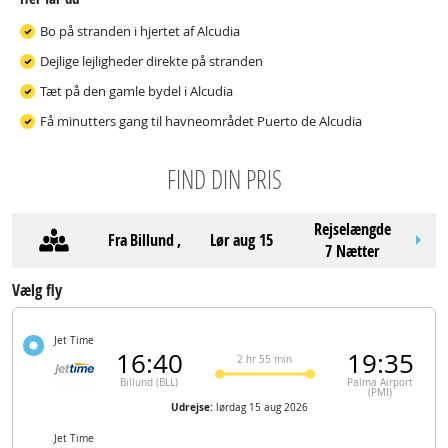
Bo på stranden i hjertet af Alcudia
Dejlige lejligheder direkte på stranden
Tæt på den gamle bydel i Alcudia
Få minutters gang til havneområdet Puerto de Alcudia
FIND DIN PRIS
Rejselængde
Fra
Billund
,
lør aug 15
7 Nætter
Vælg fly
Jet Time
16:40
19:35
2 hr 55 min
Billund (BLL)
Palma Airport
(PMI)
Udrejse:
lørdag 15 aug 2026
Jet Time