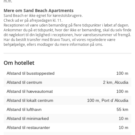
m.m.
Mere om Sand Beach Apartments
Sand Beach er ikke egnet for kørestolsbrugere.
Check ud er på afrejsedagen kl. 11.
Receptionen vil være uden bemanding på flere tidspunkter i løbet af dagen.
Ankommer du på et tidspunkt, hvor der ikke er bemanding, skal du selv finde
dit nøglekort til din lejlighed i receptionen, hvor værelsesnummer vil fremgå.
Har du bestilt transfer med Bravo Tours, vil vores rejseledere være
behjælpelige, ellers modtager du mere information på sms.
Om hotellet
Afstand til busstoppested
100 m
Afstand til centrum
2 km, Alcudia
Afstand til hæveautomat
100 m
Afstand til lokalt centrum
100 m, Port d´Alcudia
Afstand til lufthavn
55 km
Afstand til minimarked
10 m
Afstand til restauranter
10 m