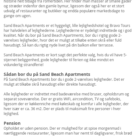
historie helt tilbage fra romertiden. Her finder man masser af smalle gader
og stræder indenfor den gamle bymur, ligesom der også her er et stort
udvalg af restauranter og butikker og endda populære markedsdage to
gange om ugen.
Sand Beach Apartments er et hyggeligt, lille lejlighedshotel og Bravo Tours
har halvdelen af lejlighederne. Lejlighederne er nydeligt indrettede og i god
kvalitet. Når du bor på Sand Beach Apartments, bor du i rigtig gode 2-
værelses lejligheder, hvor det er muligt at tilkøbe enten skrå eller fuld
havudsigt. Så kan du rigtig nyde livet på din balkon eller terrasse.
Sand Beach Apartments er kort sagt det perfekte valg, hvis du vil have 5-
stjernet beliggenhed, gode lejligheder til ferien og ikke mindst en
vidunderlig strandferie!
Sådan bor du på Sand Beach Apartments
På Sand Beach Apartments bor du i gode 2-værelses lejligheder. Det er
muligt at tilkøbe skrå havudsigt eller direkte havudsigt.
Alle lejligheder er indrettet med badeværelse med bruser, opholdsrum og
separat soveværelse. Der er gratis WiFi, aircondition, TV og safeboks,
ligesom der er køkkenniche med køleskab og komfur i alle lejligheder, der
hver især er ca. 36 m2. Der er plads til maksimalt fire personer i hver
lejlighed.
Pension
Opholdet er uden pension. Der er mulighed for at spise morgenmad i
nærtliggende restauranter, ligesom man har nemt til dagligvarer, frisk brød