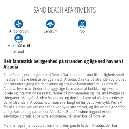
SAND BEACH APARTMENTS
Aircondition
Centrum
Pool
Max. 100 m til
strand
Helt fantastisk beliggenhed på stranden og lige ved havnen i
Alcudia
Sand Beach, der tidligere hed Beach Garden, er et skønt lille lejlighedshotel
med den måske bedste beliggenhed i Alcudia. Direkte på stranden og blot et
par minutters gang fra det skønne og smukke havneområde i Puerto de
Alcudia, hvor man finder det hyggelige liv, masser af butikker og skønne
lokale og internationale restauranter på promenaden og i de små hyggelige
sidegader. Man går direkte fra poolen og den lille have ud på den bredeste
del af stranden i Alcudia, hvor man skal langt ud før det bliver dybt. Perfekt
for alle aldre! Her kan man for alvor nyde strandlivet, og der er mulighed for
at leje solstole og parasoller. Ved Sand Beach’ swimmingpool er det
selvfølgelig gratis at benytte solstolene, når man bor på hotellet.
Man har også nemt ved at komme til den gamle bydel i Alcudia, der har