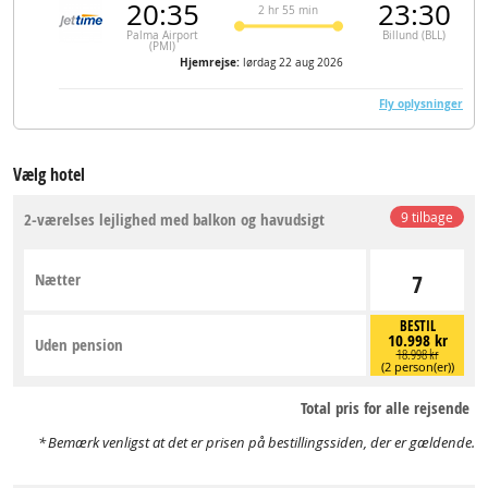
20:35
23:30
2 hr 55 min
Palma Airport
Billund (BLL)
(PMI)
Hjemrejse:
lørdag 22 aug 2026
Fly oplysninger
Vælg hotel
2-værelses lejlighed med balkon og havudsigt
9 tilbage
Nætter
7
BESTIL
10.998 kr
Uden pension
18.998 kr
(2 person(er))
Total pris for alle rejsende
Bemærk venligst at det er prisen på bestillingssiden, der er gældende.