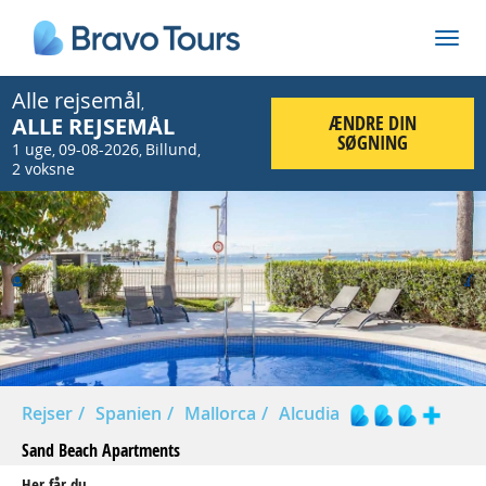
Alle rejsemål
,
ÆNDRE DIN
ALLE REJSEMÅL
SØGNING
1 uge
09-08-2026
Billund
,
,
,
2 voksne
Prev
Nex
Rejser
Spanien
Mallorca
Alcudia
Sand Beach Apartments
Her får du