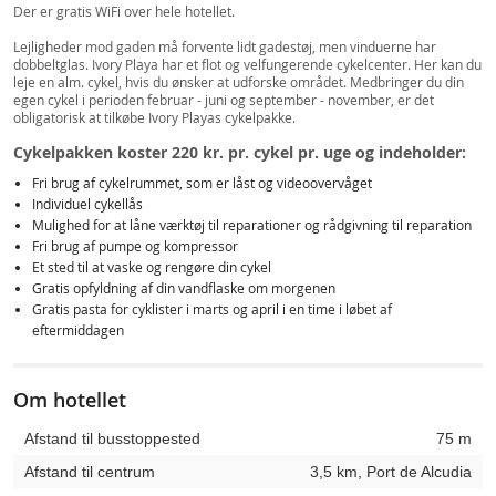
Der er gratis WiFi over hele hotellet.
Lejligheder mod gaden må forvente lidt gadestøj, men vinduerne har
dobbeltglas. Ivory Playa har et flot og velfungerende cykelcenter. Her kan du
leje en alm. cykel, hvis du ønsker at udforske området. Medbringer du din
egen cykel i perioden februar - juni og september - november, er det
obligatorisk at tilkøbe Ivory Playas cykelpakke.
Cykelpakken koster 220 kr. pr. cykel pr. uge og indeholder:
Fri brug af cykelrummet, som er låst og videoovervåget
Individuel cykellås
Mulighed for at låne værktøj til reparationer og rådgivning til reparation
Fri brug af pumpe og kompressor
Et sted til at vaske og rengøre din cykel
Gratis opfyldning af din vandflaske om morgenen
Gratis pasta for cyklister i marts og april i en time i løbet af
eftermiddagen
Om hotellet
Afstand til busstoppested
75 m
Afstand til centrum
3,5 km, Port de Alcudia