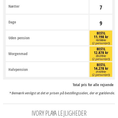
Nætter
7
Dage
9
BESTIL
11.198 kr
Uden pension
18.598 kr
(2 person(er))
BESTIL
12.878 kr
Morgenmad
20.278 kr
(2 person(er))
BESTIL
14.278 kr
Halvpension
21.678 kr
(2 person(er))
Total pris for alle rejsende
Bemærk venligst at det er prisen på bestillingssiden, der er gældende.
IVORY PLAYA LEJLIGHEDER