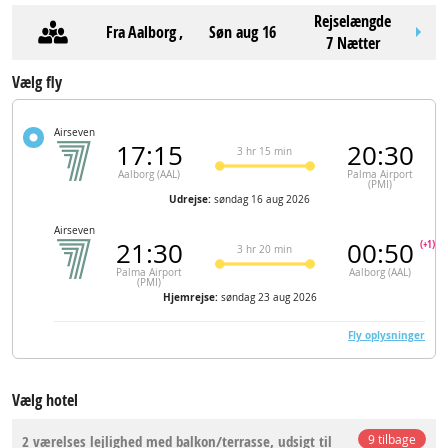
Rejselængde
Fra
Aalborg
,
søn aug 16
7 Nætter
Vælg fly
Airseven
17:15
20:30
3 hr 15 min
Aalborg (AAL)
Palma Airport
(PMI)
Udrejse:
søndag 16 aug 2026
Airseven
21:30
00:50
(+1)
3 hr 20 min
Palma Airport
Aalborg (AAL)
(PMI)
Hjemrejse:
søndag 23 aug 2026
Fly oplysninger
Vælg hotel
2 værelses lejlighed med balkon/terrasse, udsigt til
9 tilbage