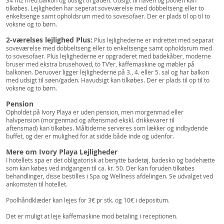
34 m2 med balkon og udsigt til gaden. Udsigt til haven og poolen kan
tilkøbes. Lejligheden har seperat soveværelse med dobbeltseng eller to
enkeltsenge samt opholdsrum med to sovesofaer. Der er plads til op til to
voksne og to børn.
2-værelses lejlighed Plus:
Plus lejlighederne er indrettet med separat
soveværelse med dobbeltseng eller to enkeltsenge samt opholdsrum med
to sovesofaer. Plus lejlighederne er opgraderet med badekåber, moderne
bruser med ekstra brusehoved, to TV’er, kaffemaskine og møbler på
balkonen. Deruover ligger lejlighederne på 3., 4. eller 5. sal og har balkon
med udsigt til søen/gaden. Havudsigt kan tilkøbes. Der er plads til op til to
voksne og to børn.
Pension
Opholdet på Ivory Playa er uden pension, men morgenmad eller
halvpension (morgenmad og aftensmad ekskl. drikkevarer til
aftensmad) kan tilkøbes. Måltiderne serveres som lækker og indbydende
buffet, og der er mulighed for at sidde både inde og udenfor.
Mere om Ivory Playa Lejligheder
I hotellets spa er det obligatorisk at benytte badetøj, badesko og badehætte
som kan købes ved indgangen til ca. kr. 50. Der kan foruden tilkøbes
behandlinger, disse bestilles i Spa og Wellness afdelingen. Se udvalget ved
ankomsten til hotellet.
Poolhåndklæder kan lejes for 3€ pr stk. og 10€ i depositum.
Det er muligt at leje kaffemaskine mod betaling i receptionen.