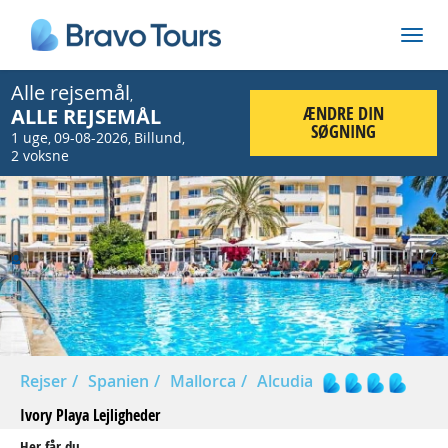
Alle rejsemål
,
ÆNDRE DIN
ALLE REJSEMÅL
SØGNING
1 uge
09-08-2026
Billund
,
,
,
2 voksne
Prev
Nex
Rejser
Spanien
Mallorca
Alcudia
Ivory Playa Lejligheder
Her får du