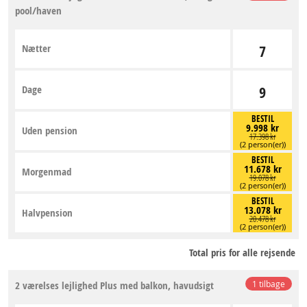
pool/haven
Nætter
7
Dage
9
BESTIL
9.998 kr
Uden pension
17.398 kr
(2 person(er))
BESTIL
11.678 kr
Morgenmad
19.078 kr
(2 person(er))
BESTIL
13.078 kr
Halvpension
20.478 kr
(2 person(er))
Total pris for alle rejsende
2 værelses lejlighed Plus med balkon, havudsigt
1 tilbage