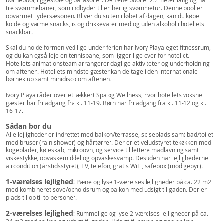
børnepool, liggestole og parasoller. Den ene pool er 25 meter lang og har
tre svømmebaner, som indbyder til en herlig svømmetur. Denne pool er
opvarmet i ydersæsonen. Bliver du sulten i løbet af dagen, kan du købe
kolde og varme snacks, is og drikkevarer med og uden alkohol i hotellets
snackbar.
Skal du holde formen ved lige under ferien har Ivory Playa eget fitnessrum,
og du kan også leje en tennisbane, som ligger lige over for hotellet.
Hotellets animationsteam arrangerer daglige aktiviteter og underholdning
om aftenen. Hotellets mindste gæster kan deltage i den internationale
børneklub samt minidisco om aftenen.
Ivory Playa råder over et lækkert Spa og Wellness, hvor hotellets voksne
gæster har fri adgang fra kl. 11-19. Børn har fri adgang fra kl. 11-12 og kl.
16-17.
Sådan bor du
Alle lejligheder er indrettet med balkon/terrasse, spiseplads samt bad/toilet
med bruser (rain shower) og hårtørrer. Der er et veludstyret tekøkken med
kogeplader, køleskab, mikroovn, og service til lettere madlavning samt
viskestykke, opvaskemiddel og opvaskesvamp. Desuden har lejlighederne
aircondition (årstidsstyret), TV, telefon, gratis WiFi, safebox (mod gebyr).
1-værelses lejlighed:
Pæne og lyse 1-værelses lejligheder på ca. 22 m2
med kombineret sove/opholdsrum og balkon med udsigt til gaden. Der er
plads til op til to personer.
2-værelses lejlighed:
Rummelige og lyse 2-værelses lejligheder på ca.