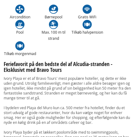
Aircondition
Børnepool
Gratis WiFi
Pool
Max. 100 m til
Tilkøb halvpension
strand
Tilkøb morgenmad
Feriefavorit på den bedste del af Alcudia-stranden -
Eksklusivt med Bravo Tours
Ivory Playa er et af Bravo Tours' mest populære hoteller, og dette er ikke
uden grund. Utrolig familievenligt, men gæster i alle aldre besøger igen og
igen hotellet, ikke mindst på grund af sin beliggenhed kun 50 meter fra den
fantastiske sandstrand. Stranden er meget børnevenlig, og her kan du få
mange timer til at gå.
I bydelen ved Playa del Muro kun ca. 500 meter fra hotellet, finder du et
stort udvalg af gode restauranter, hvor du kan vælge noget for enhver
smag. Her er også gode muligheder for shopping, og efterfølgende kan du
nyde en kølig drink på en af områdets cafeer og bar.
Ivory Playa byder på et lækkert poolområde med to swimmingpools,