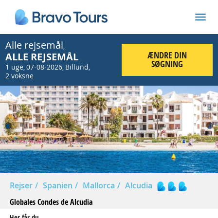
Alle rejsemål
,
ÆNDRE DIN
ALLE REJSEMÅL
SØGNING
1 uge
07-08-2026
Billund
,
,
,
2 voksne
Prev
Nex
Rejser
Spanien
Mallorca
Alcudia
Globales Condes de Alcudia
Her får du