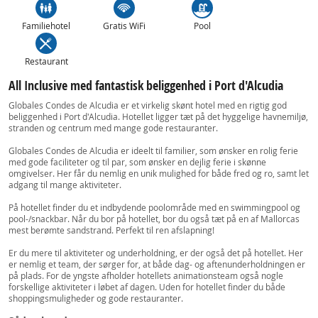
Familiehotel
Gratis WiFi
Pool
Restaurant
All Inclusive med fantastisk beliggenhed i Port d'Alcudia
Globales Condes de Alcudia er et virkelig skønt hotel med en rigtig god
beliggenhed i Port d'Alcudia. Hotellet ligger tæt på det hyggelige havnemiljø,
stranden og centrum med mange gode restauranter.
Globales Condes de Alcudia er ideelt til familier, som ønsker en rolig ferie
med gode faciliteter og til par, som ønsker en dejlig ferie i skønne
omgivelser. Her får du nemlig en unik mulighed for både fred og ro, samt let
adgang til mange aktiviteter.
På hotellet finder du et indbydende poolområde med en swimmingpool og
pool-/snackbar. Når du bor på hotellet, bor du også tæt på en af Mallorcas
mest berømte sandstrand. Perfekt til ren afslapning!
Er du mere til aktiviteter og underholdning, er der også det på hotellet. Her
er nemlig et team, der sørger for, at både dag- og aftenunderholdningen er
på plads. For de yngste afholder hotellets animationsteam også nogle
forskellige aktiviteter i løbet af dagen. Uden for hotellet finder du både
shoppingsmuligheder og gode restauranter.