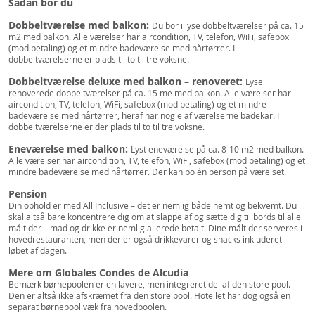
Sådan bor du
Dobbeltværelse med balkon:
Du bor i lyse dobbeltværelser på ca. 15
m2 med balkon. Alle værelser har aircondition, TV, telefon, WiFi, safebox
(mod betaling) og et mindre badeværelse med hårtørrer. I
dobbeltværelserne er plads til to til tre voksne.
Dobbeltværelse deluxe med balkon – renoveret:
Lyse
renoverede dobbeltværelser på ca. 15 me med balkon. Alle værelser har
aircondition, TV, telefon, WiFi, safebox (mod betaling) og et mindre
badeværelse med hårtørrer, heraf har nogle af værelserne badekar. I
dobbeltværelserne er der plads til to til tre voksne.
Eneværelse med balkon:
Lyst eneværelse på ca. 8-10 m2 med balkon.
Alle værelser har aircondition, TV, telefon, WiFi, safebox (mod betaling) og et
mindre badeværelse med hårtørrer. Der kan bo én person på værelset.
Pension
Din ophold er med All Inclusive – det er nemlig både nemt og bekvemt. Du
skal altså bare koncentrere dig om at slappe af og sætte dig til bords til alle
måltider – mad og drikke er nemlig allerede betalt. Dine måltider serveres i
hovedrestauranten, men der er også drikkevarer og snacks inkluderet i
løbet af dagen.
Mere om Globales Condes de Alcudia
Bemærk børnepoolen er en lavere, men integreret del af den store pool.
Den er altså ikke afskræmet fra den store pool. Hotellet har dog også en
separat børnepool væk fra hovedpoolen.