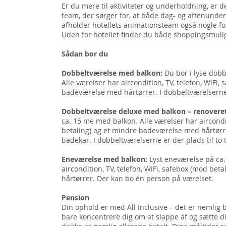
Er du mere til aktiviteter og underholdning, er d
team, der sørger for, at både dag- og aftenunde
afholder hotellets animationsteam også nogle fors
Uden for hotellet finder du både shoppingsmuli
Sådan bor du
Dobbeltværelse med balkon:
Du bor i lyse dob
Alle værelser har aircondition, TV, telefon, WiFi,
badeværelse med hårtørrer. I dobbeltværelserne er
Dobbeltværelse deluxe med balkon – renovere
ca. 15 me med balkon. Alle værelser har aircondit
betaling) og et mindre badeværelse med hårtørre
badekar. I dobbeltværelserne er der plads til to t
Eneværelse med balkon:
Lyst eneværelse på ca.
aircondition, TV, telefon, WiFi, safebox (mod be
hårtørrer. Der kan bo én person på værelset.
Pension
Din ophold er med All Inclusive – det er nemlig
bare koncentrere dig om at slappe af og sætte dig