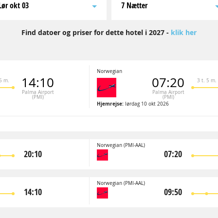
lør okt 03
7 Nætter
Find datoer og priser for dette hotel i 2027 -
klik her
Norwegian
14:10
07:20
 5 m.
3 t. 5 m.
Palma Airport
Palma Airport
(PMI)
(PMI)
Hjemrejse:
lørdag 10 okt 2026
Norwegian
(PMI-AAL)
20:10
07:20
Norwegian
(PMI-AAL)
14:10
09:50