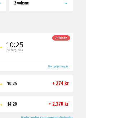
2 voksne
9 tilbage
10:25
Aalborg (AAL)
Fly oplysninger
+ 274 kr
10:25
+ 2.370 kr
14:20
Vælg andre transportmuligheder