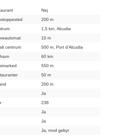
taurant
Nej
usstoppested
200 m
entrum
1,5 km, Alcudia
hæveautomat
10 m
kalt centrum
500 m, Port d'Alcudia
fthavn
60 km
inimarked
550 m
stauranter
50 m
rand
200 m
Ja
r
238
Ja
Ja
Ja, mod gebyr