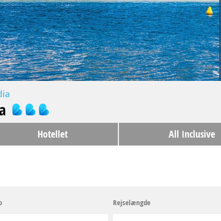
dia
a
Hotellet
All Inclusive
o
Rejselængde