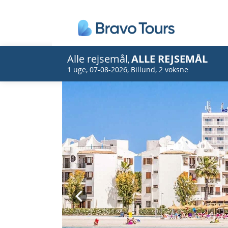
Alle rejsemål
ALLE REJSEMÅL
,
1 uge
,
07-08-2026
,
Billund
,
2 voksne
Prev