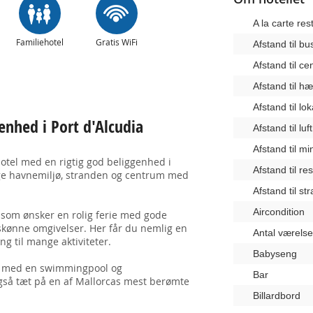
A la carte res
Familiehotel
Gratis WiFi
Afstand til b
Afstand til c
Afstand til 
Afstand til lo
genhed i Port d'Alcudia
Afstand til lu
Afstand til m
hotel med en rigtig god beliggenhed i
Afstand til re
lige havnemiljø, stranden og centrum med
Afstand til st
Aircondition
, som ønsker en rolig ferie med gode
 i skønne omgivelser. Her får du nemlig en
Antal værelse
g til mange aktiviteter.
Babyseng
de med en swimmingpool og
Bar
også tæt på en af Mallorcas mest berømte
Billardbord