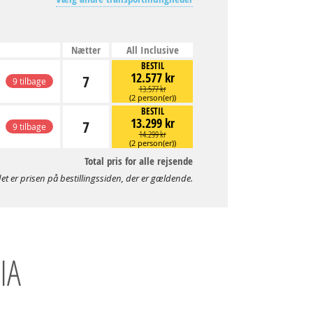
Nætter
All Inclusive
BESTIL
12.577 kr
7
9 tilbage
13.577 kr
(2 person(er))
BESTIL
13.299 kr
7
9 tilbage
14.299 kr
(2 person(er))
Total pris for alle rejsende
et er prisen på bestillingssiden, der er gældende.
IA