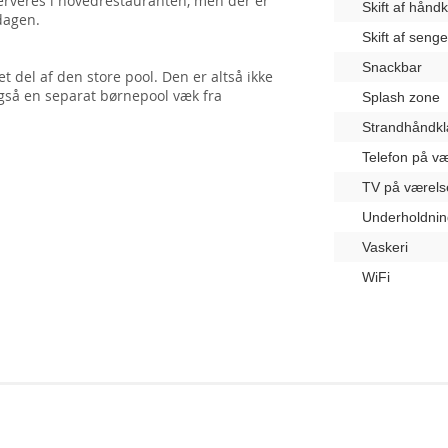
serveres i hovedrestauranten, men der er
Skift af hånd
 dagen.
Skift af seng
Snackbar
 del af den store pool. Den er altså ikke
også en separat børnepool væk fra
Splash zone
Strandhåndk
Telefon på væ
TV på værels
Underholdnin
Vaskeri
WiFi