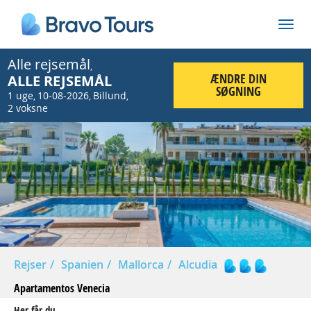
Alle rejsemål
,
ÆNDRE DIN
ALLE REJSEMÅL
SØGNING
1 uge
10-08-2026
Billund
,
,
,
2 voksne
Prev
Nex
Rejser
Spanien
Mallorca
Alcudia
Apartamentos Venecia
Her får du