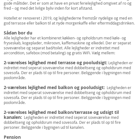
gode måltider. Det er som at have en privat ferielejlighed omgivet af ro og
fred – og med det livlige byliv inden for kort afstand.
Hotellet er renoveret i 2019, og lejlighederne fremstår nydelige og med en
god terrasse eller balkon til at nyde morgenkaffe eller eftermiddagsdrinken.
Sådan bor du
Alle lejligheder har et kombineret køkken- og opholdsrum med køle- og
fryseskab, kogeplader, mikroovn, kaffemaskine og elkedel. Der er separat
soveværelse og separat bad/toilet. Alle lejligheder er indrettet med
aircondition, safebox (mod betaling) og gratis WiFi. Vælg mellem:
2-værelses lejlighed med terrasse og pooludsigt:
Lejligheden er
indrettet med seperat soveværelse med dobbeltseng og opholdsrum med
sovesofa. Der er plads til op til fire personer. Beliggende i bygningen med
poolområde.
2-værelses lejlighed med balkon og pooludsigt:
Lejligheden er
indrettet med seperat soveværelse med dobbeltseng og opholdsrum med
sovesofa. Der er plads til op til fire personer. Beliggende i bygningen med
poolområde.
2-værelses lejlighed med balkon/terrasse og udsigt til
kanalen:
Lejligheden er indrettet med seperat soveværelse med
dobbeltseng og opholdsrum med sovesofa. Der er plads til op til fire
personer. Beliggende i bygnigen ud til kanalen.
Pension