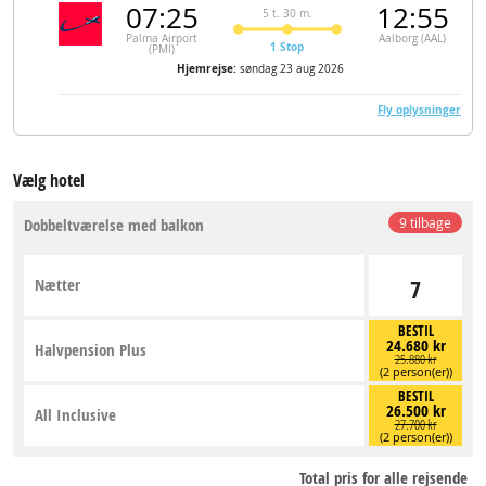
07:25
12:55
5 t. 30 m.
Palma Airport
Aalborg (AAL)
1 Stop
(PMI)
Hjemrejse:
søndag 23 aug 2026
Fly oplysninger
Vælg hotel
Dobbeltværelse med balkon
9 tilbage
Nætter
7
BESTIL
24.680 kr
Halvpension Plus
25.880 kr
(2 person(er))
BESTIL
26.500 kr
All Inclusive
27.700 kr
(2 person(er))
Total pris for alle rejsende