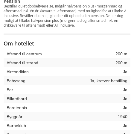
Pension
Bestiller du et dobbeltværelse, indgår halvpension plus (morgenmad og
aftensmad inkl. én drikkevare til aftensmad) med mulighed for at tilkøbe All
Inclusive. Bestiller du en lejlighed er dit ophold uden pension. Det er dog
muligt at tilkøbe halvpension plus (morgenmad og aftensmad inkl. én
drikkevare til aftensmad) eller All Inclusive.
Om hotellet
Afstand til centrum
200 m
Afstand til strand
200 m
Aircondition
Ja
Babyseng
Ja, kræver bestilling
Bar
Ja
Billardbord
Ja
Bordtennis
Ja
Byggeår
1940
Børneklub
Ja