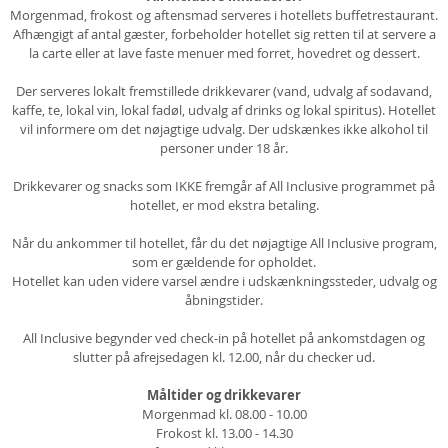
Morgenmad, frokost og aftensmad serveres i hotellets buffetrestaurant.
Afhængigt af antal gæster, forbeholder hotellet sig retten til at servere a
la carte eller at lave faste menuer med forret, hovedret og dessert.
Der serveres lokalt fremstillede drikkevarer (vand, udvalg af sodavand,
kaffe, te, lokal vin, lokal fadøl, udvalg af drinks og lokal spiritus). Hotellet
vil informere om det nøjagtige udvalg. Der udskænkes ikke alkohol til
personer under 18 år.
Drikkevarer og snacks som IKKE fremgår af All Inclusive programmet på
hotellet, er mod ekstra betaling.
Når du ankommer til hotellet, får du det nøjagtige All Inclusive program,
som er gældende for opholdet.
Hotellet kan uden videre varsel ændre i udskænkningssteder, udvalg og
åbningstider.
All Inclusive begynder ved check-in på hotellet på ankomstdagen og
slutter på afrejsedagen kl. 12.00, når du checker ud.
Måltider og drikkevarer
Morgenmad kl. 08.00 - 10.00
Frokost kl. 13.00 - 14.30