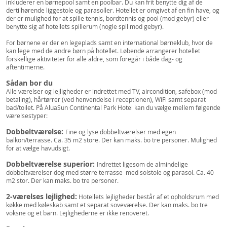
inkluderer en børnepool samt en poolbar. Du kan frit benytte dig af de
dertilhørende liggestole og parasoller. Hotellet er omgivet af en fin have, og
der er mulighed for at spille tennis, bordtennis og pool (mod gebyr) eller
benytte sig af hotellets spillerum (nogle spil mod gebyr).
For børnene er der en legeplads samt en international børneklub, hvor de
kan lege med de andre børn på hotellet. Løbende arrangerer hotellet
forskellige aktiviteter for alle aldre, som foregår i både dag- og
aftentimerne.
Sådan bor du
Alle værelser og lejligheder er indrettet med TV, aircondition, safebox (mod
betaling), hårtørrer (ved henvendelse i receptionen), WiFi samt separat
bad/toilet. På AluaSun Continental Park Hotel kan du vælge mellem følgende
værelsestyper:
Dobbeltværelse:
Fine og lyse dobbeltværelser med egen
balkon/terrasse. Ca. 35 m2 store. Der kan maks. bo tre personer. Mulighed
for at vælge havudsigt.
Dobbeltværelse superior:
Indrettet ligesom de almindelige
dobbeltværelser dog med større terrasse med solstole og parasol. Ca. 40
m2 stor. Der kan maks. bo tre personer.
2-værelses lejlighed:
Hotellets lejligheder består af et opholdsrum med
køkke med køleskab samt et separat soveværelse. Der kan maks. bo tre
voksne og et barn. Lejlighederne er ikke renoveret.