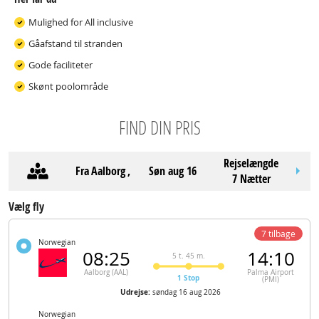
Mulighed for All inclusive
Gåafstand til stranden
Gode faciliteter
Skønt poolområde
FIND DIN PRIS
Rejselængde
Fra
Aalborg
,
søn aug 16
7 Nætter
Vælg fly
7 tilbage
Norwegian
08:25
14:10
5 t. 45 m.
Aalborg (AAL)
Palma Airport
1 Stop
(PMI)
Udrejse:
søndag 16 aug 2026
Norwegian