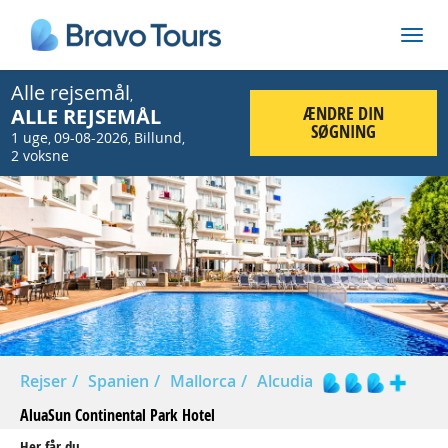
Alle rejsemål
,
ÆNDRE DIN
ALLE REJSEMÅL
SØGNING
1 uge
09-08-2026
Billund
,
,
,
2 voksne
Prev
Nex
Rejser
Spanien
Mallorca
Alcudia
AluaSun Continental Park Hotel
Her får du