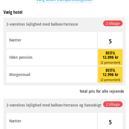
Vælg hotel
2-værelses lejlighed med balkon/terrasse
2 tilbage
Nætter
5
BESTIL
Uden pension
12.096 kr
(2 person(er))
BESTIL
Morgenmad
12.996 kr
(2 person(er))
Total pris for alle rejsende
2-værelses lejlighed med balkon/terrasse og havudsigt
2 tilbage
Nætter
5