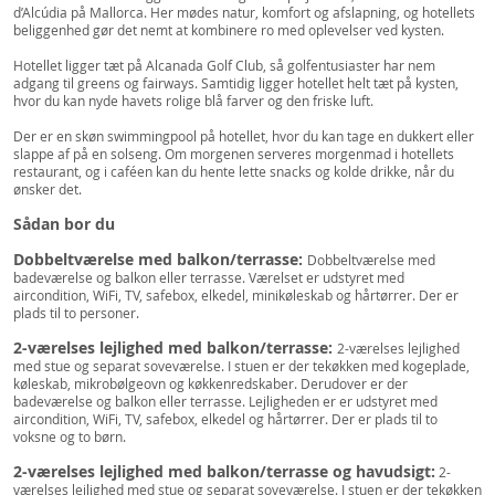
d’Alcúdia på Mallorca. Her mødes natur, komfort og afslapning, og hotellets
beliggenhed gør det nemt at kombinere ro med oplevelser ved kysten.
Hotellet ligger tæt på Alcanada Golf Club, så golfentusiaster har nem
adgang til greens og fairways. Samtidig ligger hotellet helt tæt på kysten,
hvor du kan nyde havets rolige blå farver og den friske luft.
Der er en skøn swimmingpool på hotellet, hvor du kan tage en dukkert eller
slappe af på en solseng. Om morgenen serveres morgenmad i hotellets
restaurant, og i caféen kan du hente lette snacks og kolde drikke, når du
ønsker det.
Sådan bor du
Dobbeltværelse med balkon/terrasse:
Dobbeltværelse med
badeværelse og balkon eller terrasse. Værelset er udstyret med
aircondition, WiFi, TV, safebox, elkedel, minikøleskab og hårtørrer. Der er
plads til to personer.
2-værelses lejlighed med balkon/terrasse:
2-værelses lejlighed
med stue og separat soveværelse. I stuen er der tekøkken med kogeplade,
køleskab, mikrobølgeovn og køkkenredskaber. Derudover er der
badeværelse og balkon eller terrasse. Lejligheden er er udstyret med
aircondition, WiFi, TV, safebox, elkedel og hårtørrer. Der er plads til to
voksne og to børn.
2-værelses lejlighed med balkon/terrasse og havudsigt:
2-
værelses lejlighed med stue og separat soveværelse. I stuen er der tekøkken