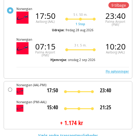
9 tilbage
Norwegian
17:50
23:40
5 t. 50 m.
Aalborg (AAL)
Palma Airport
1 Stop
(PMI)
Udrejse:
fredag 28 aug 2026
Norwegian
07:15
10:20
3 t. 5 m.
Palma Airport
Aalborg (AAL)
(PMI)
Hjemrejse:
onsdag 2 sep 2026
Fly oplysninger
Norwegian
(AAL-PMI)
17:50
23:40
Norwegian
(PMI-AAL)
15:40
21:25
+ 1.174 kr
Vælg andre transportmuligheder