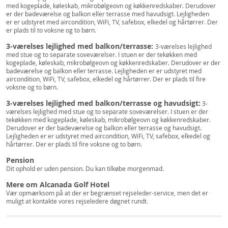
med kogeplade, køleskab, mikrobølgeovn og køkkenredskaber. Derudover
er der badeværelse og balkon eller terrasse med havudsigt. Lejligheden
er er udstyret med aircondition, WiFi, TV, safebox, elkedel og hårtørrer. Der
er plads til to voksne og to børn.
3-værelses lejlighed med balkon/terrasse:
3-værelses lejlighed
med stue og to separate soveværelser. I stuen er der tekøkken med
kogeplade, køleskab, mikrobølgeovn og køkkenredskaber. Derudover er der
badeværelse og balkon eller terrasse. Lejligheden er er udstyret med
aircondition, WiFi, TV, safebox, elkedel og hårtørrer. Der er plads til fire
voksne og to børn.
3-værelses lejlighed med balkon/terrasse og havudsigt:
3-
værelses lejlighed med stue og to separate soveværelser. I stuen er der
tekøkken med kogeplade, køleskab, mikrobølgeovn og køkkenredskaber.
Derudover er der badeværelse og balkon eller terrasse og havudsigt.
Lejligheden er er udstyret med aircondition, WiFi, TV, safebox, elkedel og
hårtørrer. Der er plads til fire voksne og to børn.
Pension
Dit ophold er uden pension. Du kan tilkøbe morgenmad.
Mere om Alcanada Golf Hotel
Vær opmærksom på at der er begrænset rejseleder-service, men det er
muligt at kontakte vores rejseledere døgnet rundt.