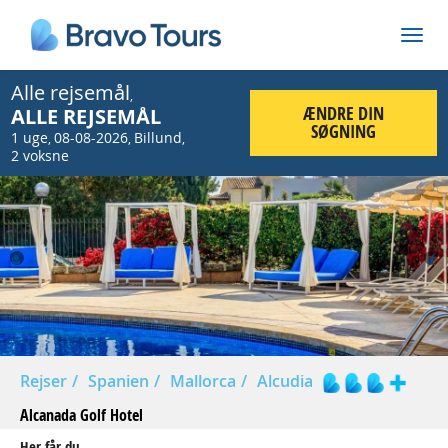
Alle rejsemål
,
ÆNDRE DIN
ALLE REJSEMÅL
SØGNING
1 uge
08-08-2026
Billund
,
,
,
2 voksne
Prev
Nex
Rejser
Spanien
Mallorca
Alcudia
Alcanada Golf Hotel
Her får du