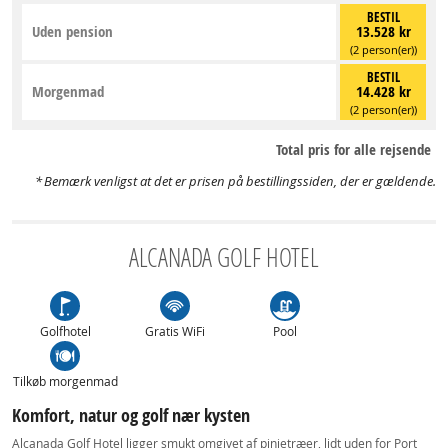
BESTIL
Uden pension
13.528 kr
(2 person(er))
BESTIL
Morgenmad
14.428 kr
(2 person(er))
Total pris for alle rejsende
Bemærk venligst at det er prisen på bestillingssiden, der er gældende.
ALCANADA GOLF HOTEL
Golfhotel
Gratis WiFi
Pool
Tilkøb morgenmad
Komfort, natur og golf nær kysten
Alcanada Golf Hotel ligger smukt omgivet af pinjetræer, lidt uden for Port