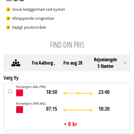
Smuk beliggenhed ved kysten
Afslappende omgivelser
Dejligt poolområde
FIND DIN PRIS
Rejselængde
Fra
Aalborg
,
fre aug 28
5 Nætter
Vælg fly
Norwegian
(AAL-PMI)
18:50
23:40
Norwegian
(PMI-AAL)
07:15
10:20
+ 0 kr