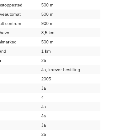
usstoppested
500 m
hæveautomat
500 m
kalt centrum
900 m
fthavn
8,5 km
inimarked
500 m
rand
1 km
r
25
Ja, kræver bestilling
2005
Ja
4
Ja
Ja
Ja
25