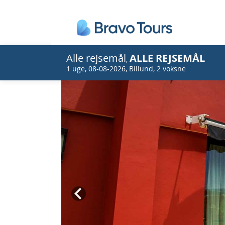
Alle rejsemål
ALLE REJSEMÅL
,
1 uge
,
08-08-2026
,
Billund
,
2 voksne
Prev