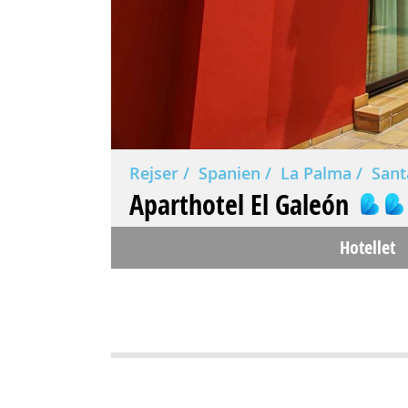
Rejser
Spanien
La Palma
Sant
Aparthotel El Galeón
Hotellet