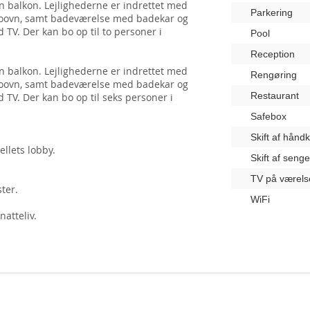
n balkon. Lejlighederne er indrettet med
Parkering
kroovn, samt badeværelse med badekar og
 TV. Der kan bo op til to personer i
Pool
Reception
n balkon. Lejlighederne er indrettet med
Rengøring
kroovn, samt badeværelse med badekar og
Restaurant
 TV. Der kan bo op til seks personer i
Safebox
Skift af hånd
llets lobby.
Skift af seng
TV på værels
ster.
WiFi
natteliv.