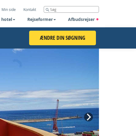
Min side
Kontakt
 hotel
Rejseformer
Afbudsrejser
ÆNDRE DIN SØGNING
Next