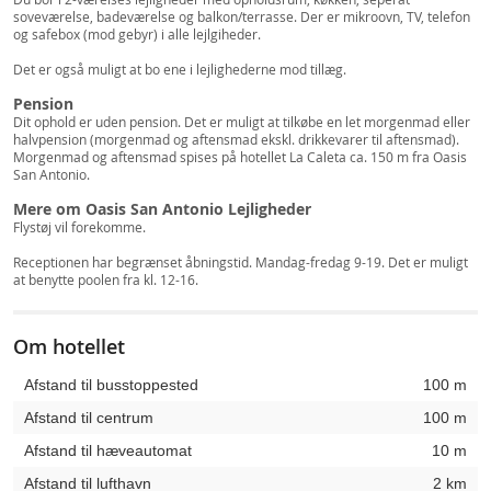
soveværelse, badeværelse og balkon/terrasse. Der er mikroovn, TV, telefon
og safebox (mod gebyr) i alle lejlgiheder.
Det er også muligt at bo ene i lejlighederne mod tillæg.
Pension
Dit ophold er uden pension. Det er muligt at tilkøbe en let morgenmad eller
halvpension (morgenmad og aftensmad ekskl. drikkevarer til aftensmad).
Morgenmad og aftensmad spises på hotellet La Caleta ca. 150 m fra Oasis
San Antonio.
Mere om Oasis San Antonio Lejligheder
Flystøj vil forekomme.
Receptionen har begrænset åbningstid. Mandag-fredag 9-19. Det er muligt
at benytte poolen fra kl. 12-16.
Om hotellet
Afstand til busstoppested
100 m
Afstand til centrum
100 m
Afstand til hæveautomat
10 m
Afstand til lufthavn
2 km