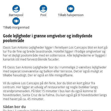
Børnepool
Pool
Tilkøb halvpension
Tilkøb morgenmad
Gode lejligheder i grønne omgivelser og indbydende
poolområde
Oasis San Antonio Lejligheder ligger i feriebyen Los Cancajos blot en kort gå
tur fra de fine og brede lavastrande. Hotellet ligger i frodige omgivelser og
har et dejligt poolområde med en solterrasse. Alle lejlighederne er bygget i
kanarisk stil med farvestrålende facader.
På Oasis San Antonio Lejligheder bor du i rummelige 2-værelses lejligheder
med seperat soveværelse og balkon eller terrasse. Det er også muligt at
tilkøbe havudsigt. Der er også en lille minigolfbane.
Vil du opleve Los Cancajos på din ferie, bor du blot en kort gåtur fra
centrum. Her ligger et udvalg af restauranter og nogle butikker langs
strandpromenaden. På blot 15 minutter i bus kan du også komme til
hovedstaden, Santa Cruz de la Palma. Du kan også gå til hovedstaden langs
med havet på ca. 45 minutter.
Sådan bor du
Du bor i 2-værelses lejligheder med opholdsrum, køkken, seperat