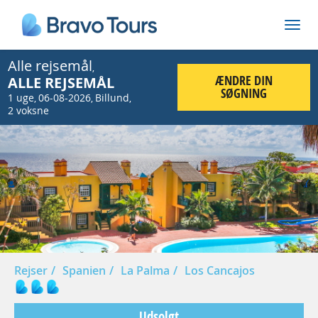
Alle rejsemål
,
ÆNDRE DIN
ALLE REJSEMÅL
SØGNING
1 uge
06-08-2026
Billund
,
,
,
2 voksne
Prev
Nex
Rejser
Spanien
La Palma
Los Cancajos
Udsolgt