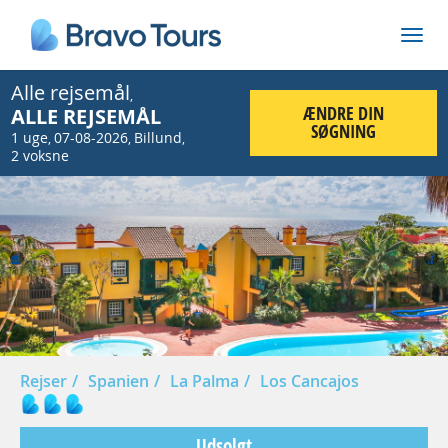
Alle rejsemål
,
ÆNDRE DIN
ALLE REJSEMÅL
SØGNING
1 uge
07-08-2026
Billund
,
,
,
2 voksne
Prev
Nex
Rejser
Spanien
La Palma
Los Cancajos
Udsolgt