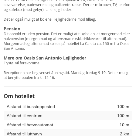
soveværelse, badeværelse og balkon/terrasse. Der er mikroovn, TV, telefon
og safebox (mod gebyr) i alle lejlgiheder.
Det er også muligt at bo ene i lejlighederne mod tillæg.
Pension
Dit ophold er uden pension. Det er muligt at tilkøbe en let morgenmad eller
halvpension (morgenmad og aftensmad ekskl. drikkevarer til aftensmad).
Morgenmad og aftensmad spises på hotellet La Caleta ca. 150 m fra Oasis
San Antonio.
Mere om Oasis San Antonio Lejligheder
Flystøj vil forekomme.
Receptionen har begrænset åbningstid. Mandag-fredag 9-19. Det er muligt
at benytte poolen fra kl. 12-16.
Om hotellet
Afstand til busstoppested
100 m
Afstand til centrum
100 m
Afstand til hæveautomat
10 m
Afstand til lufthavn
2 km