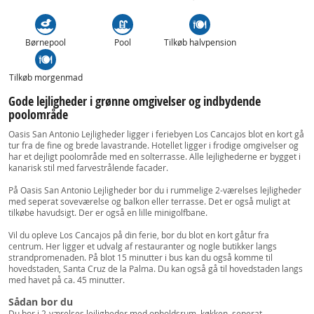
Børnepool
Pool
Tilkøb halvpension
Tilkøb morgenmad
Gode lejligheder i grønne omgivelser og indbydende
poolområde
Oasis San Antonio Lejligheder ligger i feriebyen Los Cancajos blot en kort gå
tur fra de fine og brede lavastrande. Hotellet ligger i frodige omgivelser og
har et dejligt poolområde med en solterrasse. Alle lejlighederne er bygget i
kanarisk stil med farvestrålende facader.
På Oasis San Antonio Lejligheder bor du i rummelige 2-værelses lejligheder
med seperat soveværelse og balkon eller terrasse. Det er også muligt at
tilkøbe havudsigt. Der er også en lille minigolfbane.
Vil du opleve Los Cancajos på din ferie, bor du blot en kort gåtur fra
centrum. Her ligger et udvalg af restauranter og nogle butikker langs
strandpromenaden. På blot 15 minutter i bus kan du også komme til
hovedstaden, Santa Cruz de la Palma. Du kan også gå til hovedstaden langs
med havet på ca. 45 minutter.
Sådan bor du
Du bor i 2-værelses lejligheder med opholdsrum, køkken, seperat