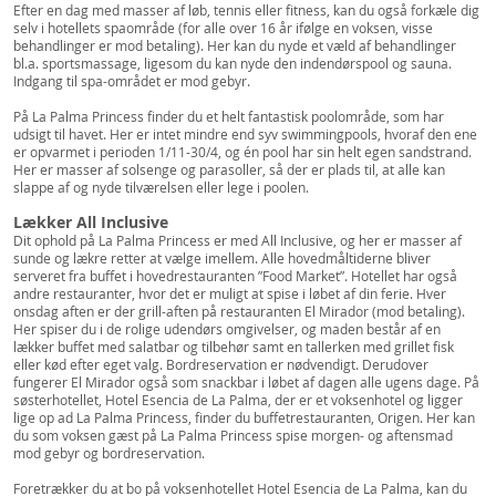
Efter en dag med masser af løb, tennis eller fitness, kan du også forkæle dig
selv i hotellets spaområde (for alle over 16 år ifølge en voksen, visse
behandlinger er mod betaling). Her kan du nyde et væld af behandlinger
bl.a. sportsmassage, ligesom du kan nyde den indendørspool og sauna.
Indgang til spa-området er mod gebyr.
På La Palma Princess finder du et helt fantastisk poolområde, som har
udsigt til havet. Her er intet mindre end syv swimmingpools, hvoraf den ene
er opvarmet i perioden 1/11-30/4, og én pool har sin helt egen sandstrand.
Her er masser af solsenge og parasoller, så der er plads til, at alle kan
slappe af og nyde tilværelsen eller lege i poolen.
Lækker All Inclusive
Dit ophold på La Palma Princess er med All Inclusive, og her er masser af
sunde og lækre retter at vælge imellem. Alle hovedmåltiderne bliver
serveret fra buffet i hovedrestauranten ”Food Market”. Hotellet har også
andre restauranter, hvor det er muligt at spise i løbet af din ferie. Hver
onsdag aften er der grill-aften på restauranten El Mirador (mod betaling).
Her spiser du i de rolige udendørs omgivelser, og maden består af en
lækker buffet med salatbar og tilbehør samt en tallerken med grillet fisk
eller kød efter eget valg. Bordreservation er nødvendigt. Derudover
fungerer El Mirador også som snackbar i løbet af dagen alle ugens dage. På
søsterhotellet, Hotel Esencia de La Palma, der er et voksenhotel og ligger
lige op ad La Palma Princess, finder du buffetrestauranten, Origen. Her kan
du som voksen gæst på La Palma Princess spise morgen- og aftensmad
mod gebyr og bordreservation.
Foretrækker du at bo på voksenhotellet Hotel Esencia de La Palma, kan du