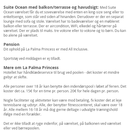
Suite Ocean med balkon/terrasse og havudsigt:
Med Suite
Ocean værelset får du et soveværelse med enten en king-size seng eller to
enkeltsenge, som står ved siden af hinanden. Derudover er der en separat
lounge med sofa og stole. Værelset har to badeværelser og en møbleret
balkon eller terrasse. Der er aircondition, WiFi, elkedel og hårtørrer på
værelset. Der er plads til maks. tre voksne eller to voksne og to børn. Du kan
bo alene på værelset.
Pension
Dit ophold på La Palma Princess er med All Inclusive.
Sportstøj ved middagen er ej tilladt.
Mere om La Palma Princess
Hotellet har håndklædeservice til brug ved poolen - det koster et mindre
gebyr at skifte.
Alle personer over 18 år kan benytte den indendørspool i løbet af ferien. Det
koster det ca. 15€
for en time pr. person. 20€ for hele dagen pr. person.
Nogle faciliteter og aktiviteter kan være mod betaling, fx koster det at leje
tennisbane og udstyr. Alle, der benytter fitnesscenteret, skal være over 18
år. Alle mellem 16-18 år må dog gerne deltage i udvalgte træningshold
ifølge med en forælder.
Det er ikke tilladt at ryge indenfor, på værelset, på balkonen ved værelset
eller ved børnepoolen.