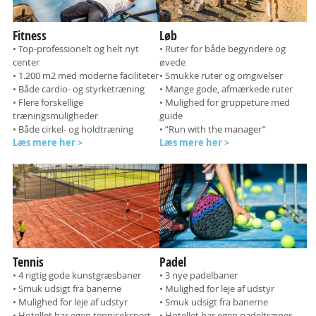
Fitness
Løb
• Top-professionelt og helt nyt
• Ruter for både begyndere og
center
øvede
• 1.200 m2 med moderne faciliteter
• Smukke ruter og omgivelser
• Både cardio- og styrketræning
• Mange gode, afmærkede ruter
• Flere forskellige
• Mulighed for gruppeture med
træningsmuligheder
guide
• Både cirkel- og holdtræning
• ”Run with the manager”
Læs mere her >
Læs mere her >
Tennis
Padel
• 4 rigtig gode kunstgræsbaner
• 3 nye padelbaner
• Smuk udsigt fra banerne
• Mulighed for leje af udstyr
• Mulighed for leje af udstyr
• Smuk udsigt fra banerne
• Hotellet har egen tennisekspert
• Hotellet har egen padeltræner