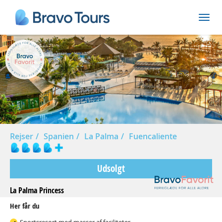
Prev
Nex
Rejser
Spanien
La Palma
Fuencaliente
Udsolgt
La Palma Princess
Her får du