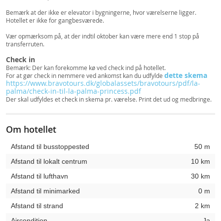
Bemærk at der ikke er elevator i bygningerne, hvor værelserne ligger.
Hotellet er ikke for gangbesværede.
Vær opmærksom på, at der indtil oktober kan være mere end 1 stop på
transferruten.
Check in
Bemærk: Der kan forekomme kø ved check ind på hotellet.
dette skema
For at gør check in nemmere ved ankomst kan du udfylde
https://www.bravotours.dk/globalassets/bravotours/pdf/la-
palma/check-in-til-la-palma-princess.pdf
Der skal udfyldes et check in skema pr. værelse. Print det ud og medbringe.
Om hotellet
Afstand til busstoppested
50 m
Afstand til lokalt centrum
10 km
Afstand til lufthavn
30 km
Afstand til minimarked
0 m
Afstand til strand
2 km
Aircondition
Ja