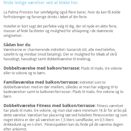
finde ledige værelser ved at klikke her
.
La Palma Princess har selvfølgelig også flere barer, hvor du kan få kolde
forfriskninger og farverige drinks i løbet af din ferie.
Hotellet er kort sagt det perfekte valg til dig, der vil nyde en aktiv ferie,
masser af fede faciliteter og mulighed for afslapning i de skønneste
omgivelser.
Sådan bor du
Værelserne er charmerende indrettet i kanarisk stil, alle med telefon,
satellit-tv og minibar (mod betaling). Der er mulighed for tilkøb af skrå
havudsigt, havudsigt samt dobbeltværelse til enebrug.
Dobbeltværelse med balkon/terrasse:
Plads til maks. tre voksne
eller to voksne og to børn.
Familieværelse med balkon/terrasse:
Indrettet som to
dobbeltværelser med en dør imellem, således at man har adgang til to
badeværelser samt to balkoner/terrasser. Plads til maks. fire voksne og to
børn.
Dobbeltværelse Fitness med balkon/terrasse:
Fitness værelset
har plads til maks. tre voksne, og man skal være minimum 18 år for at bo på
dette værelse. Værelset har placering tæt ved hotellets fitnesscenter og som
noget ekstra er der på værelset en 1,5 liters vandflaske, en 0,5 liters
drikkedunk og en t-shirt. Fitnesspakken kan du finde på dit værelse dagen
efter ankomst.