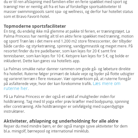
du er til ren afslapning med familien eller en ferie spækket med sport og
træning! Her er nemlig alt fra et hav af forskellige sportsaktiviteter til
masser swimmingpools samt spa- og wellness, og derfor har hotellet status
som et Bravo Favorit-hotel.
Topmoderne sportsfaciliteter
Én ting, du endelig ikke må glemme at pakke til ferien, er træningstøjet. La
Palma Princess har nemlig alt til en aktiv ferie spækket med træning, motion
og sport! Træn løs i det mere end 1.200 m2 store fitnesscenter, der tilbyder
både cardio- og styrketræning, spinning, vandgymnastik og meget mere. På
resortet finder du tre padelbaner, som kan lejes for 20 € samt fire
tennisbaner, som kan lejes for 10 €. Ketsjere kan lejes for 5 €, og bolde er
inkluderet. Dette kan gøres via hotellets app.
La Palmas smukke natur danner rammen om gode gå- og løbeture direkte
fra hotellet. Ruterne følger primært de lokale veje og byder på flotte udsigter
og varieret terræn i flere niveauer. Vær opmærksom på, at ruterne foregår
Læs mere om
på asfalterede veje, hvor der kan forekomme trafik.
ruterne her.
På La Palma Princess er der også et væld af muligheder inden for
holdtræning. Tag med til yoga eller prøv kræfter med bodypump, spinning
eller coretræning. Alle holdtræninger er selvfølgelig med superdygtige
instruktører.
Aktiviteter, afslapning og underholdning for alle aldre
Rejser du med mindre børn, er der også mange sjove aktiviteter for dem
bl.a. minigolf, børnepool og international miniklub.