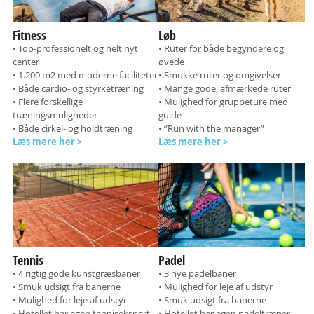
Fitness
Løb
• Top-professionelt og helt nyt
• Ruter for både begyndere og
center
øvede
• 1.200 m2 med moderne faciliteter
• Smukke ruter og omgivelser
• Både cardio- og styrketræning
• Mange gode, afmærkede ruter
• Flere forskellige
• Mulighed for gruppeture med
træningsmuligheder
guide
• Både cirkel- og holdtræning
• ”Run with the manager”
Læs mere her >
Læs mere her >
Tennis
Padel
• 4 rigtig gode kunstgræsbaner
• 3 nye padelbaner
• Smuk udsigt fra banerne
• Mulighed for leje af udstyr
• Mulighed for leje af udstyr
• Smuk udsigt fra banerne
• Hotellet har egen tennisekspert
• Hotellet har egen padeltræner