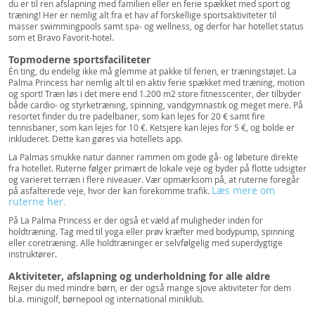
du er til ren afslapning med familien eller en ferie spækket med sport og
træning! Her er nemlig alt fra et hav af forskellige sportsaktiviteter til
masser swimmingpools samt spa- og wellness, og derfor har hotellet status
som et Bravo Favorit-hotel.
Topmoderne sportsfaciliteter
Én ting, du endelig ikke må glemme at pakke til ferien, er træningstøjet. La
Palma Princess har nemlig alt til en aktiv ferie spækket med træning, motion
og sport! Træn løs i det mere end 1.200 m2 store fitnesscenter, der tilbyder
både cardio- og styrketræning, spinning, vandgymnastik og meget mere. På
resortet finder du tre padelbaner, som kan lejes for 20 € samt fire
tennisbaner, som kan lejes for 10 €. Ketsjere kan lejes for 5 €, og bolde er
inkluderet. Dette kan gøres via hotellets app.
La Palmas smukke natur danner rammen om gode gå- og løbeture direkte
fra hotellet. Ruterne følger primært de lokale veje og byder på flotte udsigter
og varieret terræn i flere niveauer. Vær opmærksom på, at ruterne foregår
Læs mere om
på asfalterede veje, hvor der kan forekomme trafik.
ruterne her.
På La Palma Princess er der også et væld af muligheder inden for
holdtræning. Tag med til yoga eller prøv kræfter med bodypump, spinning
eller coretræning. Alle holdtræninger er selvfølgelig med superdygtige
instruktører.
Aktiviteter, afslapning og underholdning for alle aldre
Rejser du med mindre børn, er der også mange sjove aktiviteter for dem
bl.a. minigolf, børnepool og international miniklub.