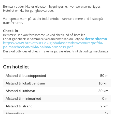
Bemærk at der ikke er elevator i bygningerne, hvor værelserne ligger.
Hotellet er ikke for gangbesværede.
Vær opmærksom på, at der indtil oktober kan være mere end 1 stop på
transferruten.
Check in
Bemærk: Der kan forekomme kø ved check ind på hotellet.
dette skema
For at gør check in nemmere ved ankomst kan du udfylde
https://www.bravotours.dk/globalassets/bravotours/pdf/la-
palma/check-in-til-la-palma-princess.pdf
Der skal udfyldes et check in skema pr. værelse. Print det ud og medbringe.
Om hotellet
Afstand til busstoppested
50 m
Afstand til lokalt centrum
10 km
Afstand til lufthavn
30 km
Afstand til minimarked
0 m
Afstand til strand
2 km
Aircondition
Ja