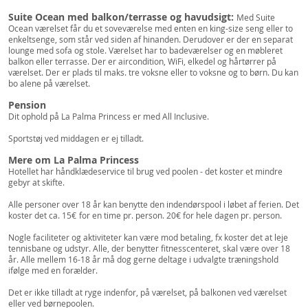
Suite Ocean med balkon/terrasse og havudsigt:
Med Suite
Ocean værelset får du et soveværelse med enten en king-size seng eller to
enkeltsenge, som står ved siden af hinanden. Derudover er der en separat
lounge med sofa og stole. Værelset har to badeværelser og en møbleret
balkon eller terrasse. Der er aircondition, WiFi, elkedel og hårtørrer på
værelset. Der er plads til maks. tre voksne eller to voksne og to børn. Du kan
bo alene på værelset.
Pension
Dit ophold på La Palma Princess er med All Inclusive.
Sportstøj ved middagen er ej tilladt.
Mere om La Palma Princess
Hotellet har håndklædeservice til brug ved poolen - det koster et mindre
gebyr at skifte.
Alle personer over 18 år kan benytte den indendørspool i løbet af ferien. Det
koster det ca. 15€
for en time pr. person. 20€ for hele dagen pr. person.
Nogle faciliteter og aktiviteter kan være mod betaling, fx koster det at leje
tennisbane og udstyr. Alle, der benytter fitnesscenteret, skal være over 18
år. Alle mellem 16-18 år må dog gerne deltage i udvalgte træningshold
ifølge med en forælder.
Det er ikke tilladt at ryge indenfor, på værelset, på balkonen ved værelset
eller ved børnepoolen.