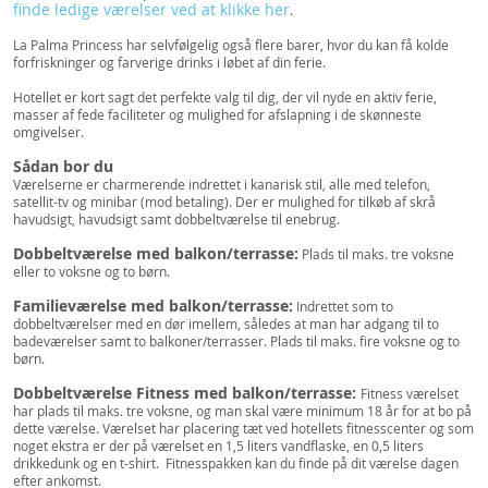
finde ledige værelser ved at klikke her
.
La Palma Princess har selvfølgelig også flere barer, hvor du kan få kolde
forfriskninger og farverige drinks i løbet af din ferie.
Hotellet er kort sagt det perfekte valg til dig, der vil nyde en aktiv ferie,
masser af fede faciliteter og mulighed for afslapning i de skønneste
omgivelser.
Sådan bor du
Værelserne er charmerende indrettet i kanarisk stil, alle med telefon,
satellit-tv og minibar (mod betaling). Der er mulighed for tilkøb af skrå
havudsigt, havudsigt samt dobbeltværelse til enebrug.
Dobbeltværelse med balkon/terrasse:
Plads til maks. tre voksne
eller to voksne og to børn.
Familieværelse med balkon/terrasse:
Indrettet som to
dobbeltværelser med en dør imellem, således at man har adgang til to
badeværelser samt to balkoner/terrasser. Plads til maks. fire voksne og to
børn.
Dobbeltværelse Fitness med balkon/terrasse:
Fitness værelset
har plads til maks. tre voksne, og man skal være minimum 18 år for at bo på
dette værelse. Værelset har placering tæt ved hotellets fitnesscenter og som
noget ekstra er der på værelset en 1,5 liters vandflaske, en 0,5 liters
drikkedunk og en t-shirt. Fitnesspakken kan du finde på dit værelse dagen
efter ankomst.