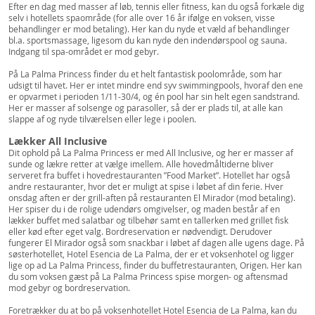
Efter en dag med masser af løb, tennis eller fitness, kan du også forkæle dig
selv i hotellets spaområde (for alle over 16 år ifølge en voksen, visse
behandlinger er mod betaling). Her kan du nyde et væld af behandlinger
bl.a. sportsmassage, ligesom du kan nyde den indendørspool og sauna.
Indgang til spa-området er mod gebyr.
På La Palma Princess finder du et helt fantastisk poolområde, som har
udsigt til havet. Her er intet mindre end syv swimmingpools, hvoraf den ene
er opvarmet i perioden 1/11-30/4, og én pool har sin helt egen sandstrand.
Her er masser af solsenge og parasoller, så der er plads til, at alle kan
slappe af og nyde tilværelsen eller lege i poolen.
Lækker All Inclusive
Dit ophold på La Palma Princess er med All Inclusive, og her er masser af
sunde og lækre retter at vælge imellem. Alle hovedmåltiderne bliver
serveret fra buffet i hovedrestauranten ”Food Market”. Hotellet har også
andre restauranter, hvor det er muligt at spise i løbet af din ferie. Hver
onsdag aften er der grill-aften på restauranten El Mirador (mod betaling).
Her spiser du i de rolige udendørs omgivelser, og maden består af en
lækker buffet med salatbar og tilbehør samt en tallerken med grillet fisk
eller kød efter eget valg. Bordreservation er nødvendigt. Derudover
fungerer El Mirador også som snackbar i løbet af dagen alle ugens dage. På
søsterhotellet, Hotel Esencia de La Palma, der er et voksenhotel og ligger
lige op ad La Palma Princess, finder du buffetrestauranten, Origen. Her kan
du som voksen gæst på La Palma Princess spise morgen- og aftensmad
mod gebyr og bordreservation.
Foretrækker du at bo på voksenhotellet Hotel Esencia de La Palma, kan du