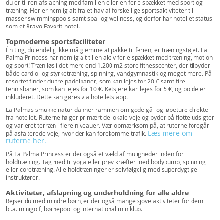
du er til ren afslapning med familien eller en ferie spækket med sport og
træning! Her er nemlig alt fra et hav af forskellige sportsaktiviteter til
masser swimmingpools samt spa- og wellness, og derfor har hotellet status
som et Bravo Favorit-hotel.
Topmoderne sportsfaciliteter
Én ting, du endelig ikke må glemme at pakke til ferien, er træningstøjet. La
Palma Princess har nemlig alt til en aktiv ferie spækket med træning, motion
og sport! Træn løs i det mere end 1.200 m2 store fitnesscenter, der tilbyder
både cardio- og styrketræning, spinning, vandgymnastik og meget mere. På
resortet finder du tre padelbaner, som kan lejes for 20 € samt fire
tennisbaner, som kan lejes for 10 €. Ketsjere kan lejes for 5 €, og bolde er
inkluderet. Dette kan gøres via hotellets app.
La Palmas smukke natur danner rammen om gode gå- og løbeture direkte
fra hotellet. Ruterne følger primært de lokale veje og byder på flotte udsigter
og varieret terræn i flere niveauer. Vær opmærksom på, at ruterne foregår
Læs mere om
på asfalterede veje, hvor der kan forekomme trafik.
ruterne her.
På La Palma Princess er der også et væld af muligheder inden for
holdtræning. Tag med til yoga eller prøv kræfter med bodypump, spinning
eller coretræning. Alle holdtræninger er selvfølgelig med superdygtige
instruktører.
Aktiviteter, afslapning og underholdning for alle aldre
Rejser du med mindre børn, er der også mange sjove aktiviteter for dem
bl.a. minigolf, børnepool og international miniklub.