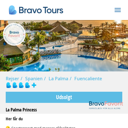
Prev
Nex
Rejser
Spanien
La Palma
Fuencaliente
Udsolgt
La Palma Princess
Her får du