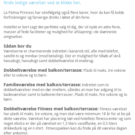
finde ledige værelser ved at klikke her
.
La Palma Princess har selvfølgelig også flere barer, hvor du kan få kolde
forfriskninger og farverige drinks i løbet af din ferie.
Hotellet er kort sagt det perfekte valg til dig, der vil nyde en aktiv ferie,
masser af fede faciliteter og mulighed for afslapning i de skønneste
omgivelser.
Sådan bor du
Værelserne er charmerende indrettet i kanarisk stil, alle med telefon,
satellit-tv og minibar (mod betaling). Der er mulighed for tilkøb af skrå
havudsigt, havudsigt samt dobbeltværelse til enebrug.
Dobbeltværelse med balkon/terrasse:
Plads til maks. tre voksne
eller to voksne og to børn.
Familieværelse med balkon/terrasse:
Indrettet som to
dobbeltværelser med en dør imellem, således at man har adgang til to
badeværelser samt to balkoner/terrasser. Plads til maks. fire voksne og to
børn.
Dobbeltværelse Fitness med balkon/terrasse:
Fitness værelset
har plads til maks. tre voksne, og man skal være minimum 18 år for at bo på
dette værelse. Værelset har placering tæt ved hotellets fitnesscenter og som
noget ekstra er der på værelset en 1,5 liters vandflaske, en 0,5 liters
drikkedunk og en t-shirt. Fitnesspakken kan du finde på dit værelse dagen
efter ankomst.