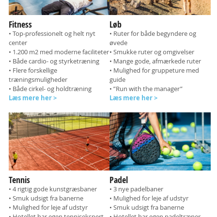
Fitness
Løb
• Top-professionelt og helt nyt
• Ruter for både begyndere og
center
øvede
• 1.200 m2 med moderne faciliteter
• Smukke ruter og omgivelser
• Både cardio- og styrketræning
• Mange gode, afmærkede ruter
• Flere forskellige
• Mulighed for gruppeture med
træningsmuligheder
guide
• Både cirkel- og holdtræning
• ”Run with the manager”
Læs mere her >
Læs mere her >
Tennis
Padel
• 4 rigtig gode kunstgræsbaner
• 3 nye padelbaner
• Smuk udsigt fra banerne
• Mulighed for leje af udstyr
• Mulighed for leje af udstyr
• Smuk udsigt fra banerne
• Hotellet har egen tennisekspert
• Hotellet har egen padeltræner