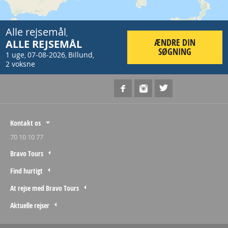
Alle rejsemål
,
ÆNDRE DIN
ALLE REJSEMÅL
SØGNING
1 uge
07-08-2026
Billund
,
,
,
2 voksne
Kontakt os
70 10 10 77
Bravo Tours
Find hurtigt
At rejse med Bravo Tours
Aktuelle rejser