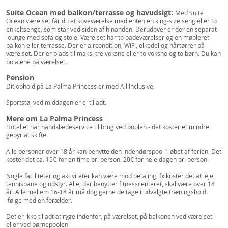
Suite Ocean med balkon/terrasse og havudsigt:
Med Suite
Ocean værelset får du et soveværelse med enten en king-size seng eller to
enkeltsenge, som står ved siden af hinanden. Derudover er der en separat
lounge med sofa og stole. Værelset har to badeværelser og en møbleret
balkon eller terrasse. Der er aircondition, WiFi, elkedel og hårtørrer på
værelset. Der er plads til maks. tre voksne eller to voksne og to børn. Du kan
bo alene på værelset.
Pension
Dit ophold på La Palma Princess er med All Inclusive.
Sportstøj ved middagen er ej tilladt.
Mere om La Palma Princess
Hotellet har håndklædeservice til brug ved poolen - det koster et mindre
gebyr at skifte.
Alle personer over 18 år kan benytte den indendørspool i løbet af ferien. Det
koster det ca. 15€
for en time pr. person. 20€ for hele dagen pr. person.
Nogle faciliteter og aktiviteter kan være mod betaling, fx koster det at leje
tennisbane og udstyr. Alle, der benytter fitnesscenteret, skal være over 18
år. Alle mellem 16-18 år må dog gerne deltage i udvalgte træningshold
ifølge med en forælder.
Det er ikke tilladt at ryge indenfor, på værelset, på balkonen ved værelset
eller ved børnepoolen.