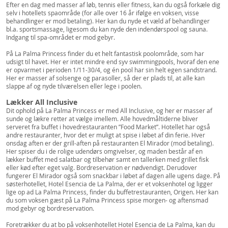
Efter en dag med masser af løb, tennis eller fitness, kan du også forkæle dig
selv i hotellets spaområde (for alle over 16 år ifølge en voksen, visse
behandlinger er mod betaling). Her kan du nyde et væld af behandlinger
bl.a. sportsmassage, ligesom du kan nyde den indendørspool og sauna.
Indgang til spa-området er mod gebyr.
På La Palma Princess finder du et helt fantastisk poolområde, som har
udsigt til havet. Her er intet mindre end syv swimmingpools, hvoraf den ene
er opvarmet i perioden 1/11-30/4, og én pool har sin helt egen sandstrand.
Her er masser af solsenge og parasoller, så der er plads til, at alle kan
slappe af og nyde tilværelsen eller lege i poolen.
Lækker All Inclusive
Dit ophold på La Palma Princess er med All Inclusive, og her er masser af
sunde og lækre retter at vælge imellem. Alle hovedmåltiderne bliver
serveret fra buffet i hovedrestauranten ”Food Market”. Hotellet har også
andre restauranter, hvor det er muligt at spise i løbet af din ferie. Hver
onsdag aften er der grill-aften på restauranten El Mirador (mod betaling).
Her spiser du i de rolige udendørs omgivelser, og maden består af en
lækker buffet med salatbar og tilbehør samt en tallerken med grillet fisk
eller kød efter eget valg. Bordreservation er nødvendigt. Derudover
fungerer El Mirador også som snackbar i løbet af dagen alle ugens dage. På
søsterhotellet, Hotel Esencia de La Palma, der er et voksenhotel og ligger
lige op ad La Palma Princess, finder du buffetrestauranten, Origen. Her kan
du som voksen gæst på La Palma Princess spise morgen- og aftensmad
mod gebyr og bordreservation.
Foretrækker du at bo på voksenhotellet Hotel Esencia de La Palma, kan du