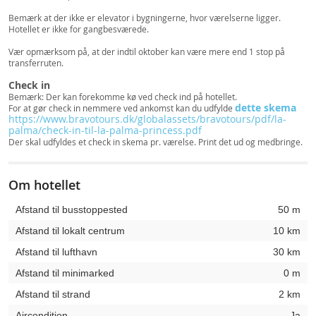
Bemærk at der ikke er elevator i bygningerne, hvor værelserne ligger.
Hotellet er ikke for gangbesværede.
Vær opmærksom på, at der indtil oktober kan være mere end 1 stop på
transferruten.
Check in
Bemærk: Der kan forekomme kø ved check ind på hotellet.
dette skema
For at gør check in nemmere ved ankomst kan du udfylde
https://www.bravotours.dk/globalassets/bravotours/pdf/la-
palma/check-in-til-la-palma-princess.pdf
Der skal udfyldes et check in skema pr. værelse. Print det ud og medbringe.
Om hotellet
Afstand til busstoppested
50 m
Afstand til lokalt centrum
10 km
Afstand til lufthavn
30 km
Afstand til minimarked
0 m
Afstand til strand
2 km
Aircondition
Ja