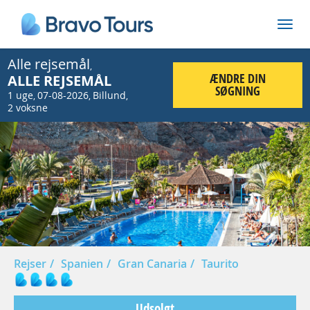
Alle rejsemål
,
ÆNDRE DIN
ALLE REJSEMÅL
SØGNING
1 uge
07-08-2026
Billund
,
,
,
2 voksne
Prev
Nex
Rejser
Spanien
Gran Canaria
Taurito
Udsolgt