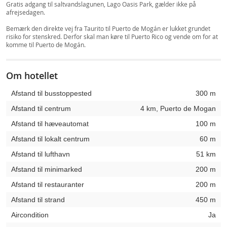
Gratis adgang til saltvandslagunen, Lago Oasis Park, gælder ikke på
afrejsedagen.
Bemærk den direkte vej fra Taurito til Puerto de Mogán er lukket grundet
risiko for stenskred. Derfor skal man køre til Puerto Rico og vende om for at
komme til Puerto de Mogán.
Om hotellet
Afstand til busstoppested
300 m
Afstand til centrum
4 km, Puerto de Mogan
Afstand til hæveautomat
100 m
Afstand til lokalt centrum
60 m
Afstand til lufthavn
51 km
Afstand til minimarked
200 m
Afstand til restauranter
200 m
Afstand til strand
450 m
Aircondition
Ja