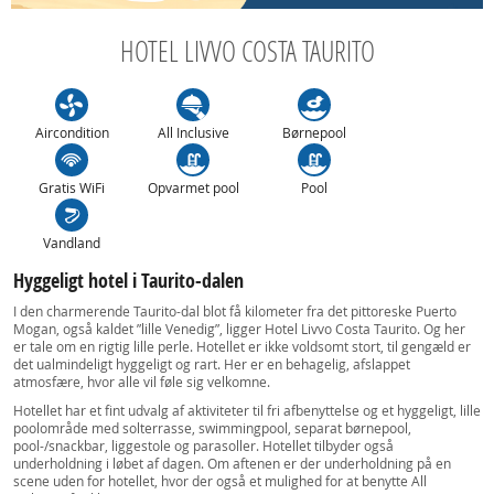
HOTEL LIVVO COSTA TAURITO
Aircondition
All Inclusive
Børnepool
Gratis WiFi
Opvarmet pool
Pool
Vandland
Hyggeligt hotel i Taurito-dalen
I den charmerende Taurito-dal blot få kilometer fra det pittoreske Puerto
Mogan, også kaldet ”lille Venedig”, ligger Hotel Livvo Costa Taurito. Og her
er tale om en rigtig lille perle. Hotellet er ikke voldsomt stort, til gengæld er
det ualmindeligt hyggeligt og rart. Her er en behagelig, afslappet
atmosfære, hvor alle vil føle sig velkomne.
Hotellet har et fint udvalg af aktiviteter til fri afbenyttelse og et hyggeligt, lille
poolområde med solterrasse, swimmingpool, separat børnepool,
pool-/snackbar, liggestole og parasoller. Hotellet tilbyder også
underholdning i løbet af dagen. Om aftenen er der underholdning på en
scene uden for hotellet, hvor der også et mulighed for at benytte All