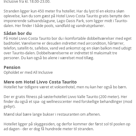
Inclusive fra kl. 18.00-23.00.
Stranden ligger kun 450 meter fra hotellet. Har du lyst til en ekstra skøn
oplevelse, kan du som gæst på Hotel Livvo Costa Taurito gratis benytte den
imponerende saltvandslagune, Lago Oasis Park, som ligger midt i Taurito-
dalen. Her finder I både pools, vandfald og vandrutsjebaner.
Sådan bor du
På Hotel Livvo Costa Taurito bor du i komfortable dobbeltværelser med eget
bad/toilet. Værelserne er desuden indrettet med aircondition, hårtørrer,
telefon, satellit-tv, safebox, vand ved ankomst og en skøn balkon med udsigt
over Taurito-dalen. Dobbeltværelserne er indrettet til maksimalt tre
personer. Du kan også bo alene i værelset mod tillæg.
Pension
Opholdet er med All Inclusive
Mere om Hotel Livvo Costa Taurito
Hotellet har tidligere været et voksenhotel, men nu kan her også bo børn.
Der er gratis fitness på søsterhotellet Livvo Valle Taurito (200 meter). Her
finder du også et spa- og wellnesscenter med forskellige behandlinger (mod
gebyr).
Mænd skal bære lange bukser i restauranten om aftenen.
Hotellet ligger på skyggesiden, og derfor kommer der først sol til poolen op
ad dagen - der er dog få hundrede meter til stranden.