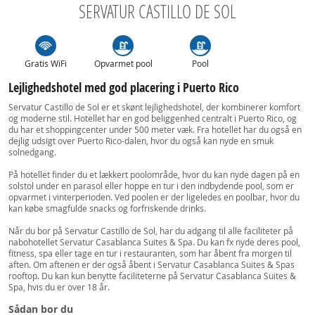
SERVATUR CASTILLO DE SOL
Gratis WiFi
Opvarmet pool
Pool
Lejlighedshotel med god placering i Puerto Rico
Servatur Castillo de Sol er et skønt lejlighedshotel, der kombinerer komfort
og moderne stil. Hotellet har en god beliggenhed centralt i Puerto Rico, og
du har et shoppingcenter under 500 meter væk. Fra hotellet har du også en
dejlig udsigt over Puerto Rico-dalen, hvor du også kan nyde en smuk
solnedgang.
På hotellet finder du et lækkert poolområde, hvor du kan nyde dagen på en
solstol under en parasol eller hoppe en tur i den indbydende pool, som er
opvarmet i vinterperioden. Ved poolen er der ligeledes en poolbar, hvor du
kan købe smagfulde snacks og forfriskende drinks.
Når du bor på Servatur Castillo de Sol, har du adgang til alle faciliteter på
nabohotellet Servatur Casablanca Suites & Spa. Du kan fx nyde deres pool,
fitness, spa eller tage en tur i restauranten, som har åbent fra morgen til
aften. Om aftenen er der også åbent i Servatur Casablanca Suites & Spas
rooftop. Du kan kun benytte faciliteterne på Servatur Casablanca Suites &
Spa, hvis du er over 18 år.
Sådan bor du