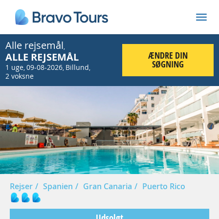
Alle rejsemål
,
ÆNDRE DIN
ALLE REJSEMÅL
SØGNING
1 uge
09-08-2026
Billund
,
,
,
2 voksne
Prev
Nex
Rejser
Spanien
Gran Canaria
Puerto Rico
Udsolgt