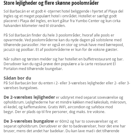
Store lejligheder og flere skønne poolområder
Sol Barbacán er et godt 4 -stjernet hotel beliggende i hjertet af Playa del
Ingles og et meget populært hotel i området. Hotellet er særligt godt
placeret i Playa del Ingles, en kort gåtur fra Yumbo Center og kun cirka
halvanden kilometer ned til stranden.
På Sol Barbacán finder du hele 3 poolområder, hvoraf alle pools er
opvarmede. Ved poolområderne kan du nyde dagen på solstolene med
tilhørende parasoller. Her er også en stor og smuk have med børnepool,
jacuzzi og poolbar. Et af poolområderne er kun for de voksne gæster.
Når sulten og tørsten melder sig har hotellet en buffetrestaurant og bar.
Derudover kan du også prøve den populære a la carte restaurant El
Portalon med tilhørende loungebar.
Sådan bor du
På Sol Barbacán bor du enten i 2- eller 3-værelses lejligheder eller 2- eller 3-
værelses bungalows.
De 2-værelses lejligheder
er udstyret med separat soveværelse og
opholdsrum. Lejlighederne har et mindre køkken med køleskab, mikroovn,
el-kedel, og kaffemaskine. Gratis WiFi, aircondion og safebox mod
begyr. Der er plads op til fire personer, dog maks. tre voksne.
De 3-værelses bungalow
er 60m2 og har to soveværelser og et
separat opholdsrum. Derudover er der to badeværelser, hvor det ene har
bruser, mens det andet har badekar. Du kan lave mad i det tilhørende