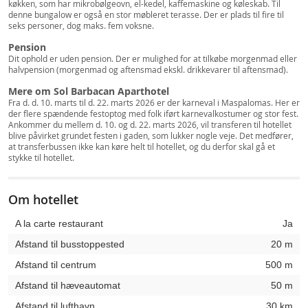
køkken, som har mikrobølgeovn, el-kedel, kaffemaskine og køleskab. Til
denne bungalow er også en stor møbleret terasse. Der er plads til fire til
seks personer, dog maks. fem voksne.
Pension
Dit ophold er uden pension. Der er mulighed for at tilkøbe morgenmad eller
halvpension (morgenmad og aftensmad ekskl. drikkevarer til aftensmad).
Mere om Sol Barbacan Aparthotel
Fra d. d. 10. marts til d. 22. marts 2026 er der karneval i Maspalomas. Her er
der flere spændende festoptog med folk iført karnevalkostumer og stor fest.
Ankommer du mellem d. 10. og d. 22. marts 2026, vil transferen til hotellet
blive påvirket grundet festen i gaden, som lukker nogle veje. Det medfører,
at transferbussen ikke kan køre helt til hotellet, og du derfor skal gå et
stykke til hotellet.
Om hotellet
A la carte restaurant
Ja
Afstand til busstoppested
20 m
Afstand til centrum
500 m
Afstand til hæveautomat
50 m
Afstand til lufthavn
30 km