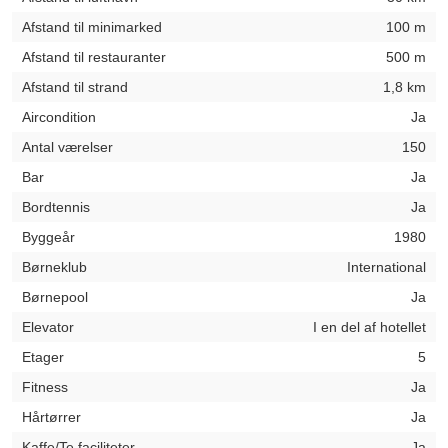
Afstand til minimarked
100 m
Afstand til restauranter
500 m
Afstand til strand
1,8 km
Aircondition
Ja
Antal værelser
150
Bar
Ja
Bordtennis
Ja
Byggeår
1980
Børneklub
International
Børnepool
Ja
Elevator
I en del af hotellet
Etager
5
Fitness
Ja
Hårtørrer
Ja
Kaffe/Te faciliteter
Ja