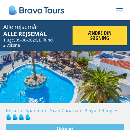
Alle rejsemål
,
ÆNDRE DIN
ALLE REJSEMÅL
SØGNING
1 uge
09-08-2026
Billund
,
,
,
2 voksne
Prev
Nex
Rejser
Spanien
Gran Canaria
Playa del Inglés
Udsolgt