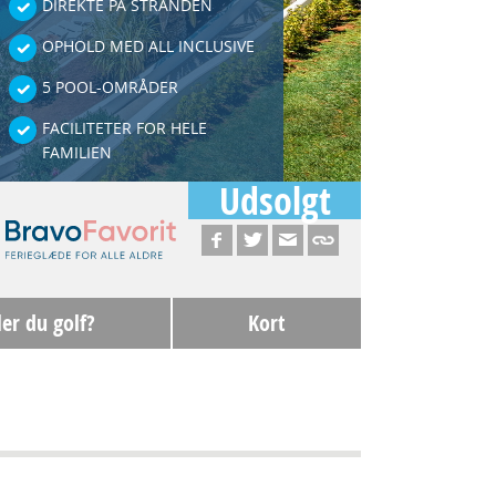
DIREKTE PÅ STRANDEN
OPHOLD MED ALL INCLUSIVE
5 POOL-OMRÅDER
FACILITETER FOR HELE
FAMILIEN
Udsolgt
ler du golf?
Kort