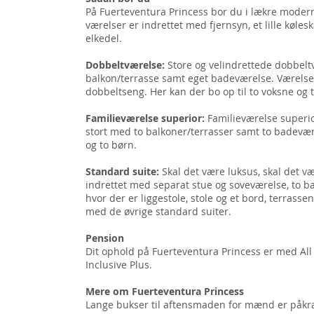
På Fuerteventura Princess bor du i lækre modern
værelser er indrettet med fjernsyn, et lille køles
elkedel.
Dobbeltværelse:
Store og velindrettede dobbel
balkon/terrasse samt eget badeværelse. Værelse
dobbeltseng. Her kan der bo op til to voksne og 
Familieværelse superior:
Familieværelse superio
stort med to balkoner/terrasser samt to badevære
og to børn.
Standard suite:
Skal det være luksus, skal det v
indrettet med separat stue og soveværelse, to b
hvor der er liggestole, stole og et bord, terrass
med de øvrige standard suiter.
Pension
Dit ophold på Fuerteventura Princess er med All I
Inclusive Plus.
Mere om Fuerteventura Princess
Lange bukser til aftensmaden for mænd er påkræ