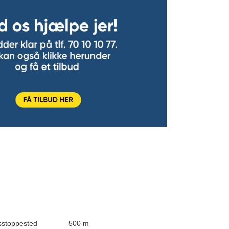
usstoppested
500 m