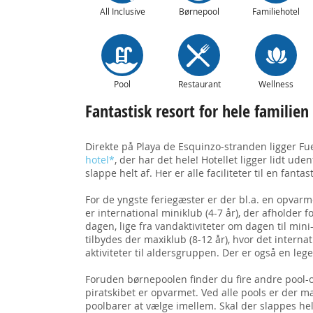
All Inclusive
Børnepool
Familiehotel
Pool
Restaurant
Wellness
Fantastisk resort for hele familien
Direkte på Playa de Esquinzo-stranden ligger Fu
hotel*
, der har det hele! Hotellet ligger lidt ude
slappe helt af. Her er alle faciliteter til en fantast
For de yngste feriegæster er der bl.a. en opvarme
er international miniklub (4-7 år), der afholder f
dagen, lige fra vandaktiviteter om dagen til mini
tilbydes der maxiklub (8-12 år), hvor det interna
aktiviteter til aldersgruppen. Der er også en leg
Foruden børnepoolen finder du fire andre pool
piratskibet er opvarmet. Ved alle pools er der mas
poolbarer at vælge imellem. Skal der slappes he