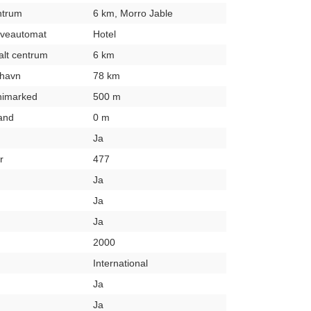
entrum
6 km, Morro Jable
hæveautomat
Hotel
kalt centrum
6 km
fthavn
78 km
inimarked
500 m
rand
0 m
Ja
r
477
Ja
Ja
Ja
2000
International
Ja
Ja