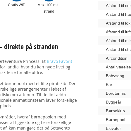
Gratis WiFi
Max. 100 m til
Afstand til c
strand
Afstand til 
Afstand til lo
Afstand til lu
Afstand til m
 - direkte på stranden
Afstand til st
Aircondition
erteventura Princess. Et
Bravo Favorit-
nfor Jandia, hvor du kan nyde livet og
Antal værelse
isk ferie for alle aldre.
Babyseng
t børnepool med et lille piratskib. Der
Bar
orskellige arrangementer i løbet af
Bordtennis
-disko om aftenen. Til de lidt ældre
tionale animationsteam laver forskellige
Byggeår
eplads.
Børneklub
-områder, hvoraf børnepoolen med
Børnepool
ser af liggestole og flere forskellige
lt af, kan man gøre det på Sotavento
Elevator