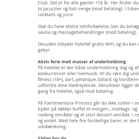
Club. Det er for alle gæster +18 år. Her finder 
to jacuzzier og bali-senge (mod betaling). I Sot
cocktails og juice.
Skal du have ekstra selvforkælelse, kan du bes
sauna og massagebehandlinger (mod betaling).
Desuden tilbyder hotellet gratis WiFi, og du kan
gebyr.
Aktiv ferie med masser af underholdning
På hotellet er der både underholdning dag og aft
konkurrencer eller livemusik. Vil du røre dig unde
fitness (18+), dart, petanque, billard og bordten
udfordre dine medrejsende. Derudover ligger d
gang fra hotellet, også mod betaling.
På Fuerteventura Princess går du ikke sulten i 
byder på lækker buffet til morgen-, middags- og
cooking områder og et stort dessert-område. I re
og andet. Med hele fire forskellige barer, er der 
udskænkning.
Sådan bor du