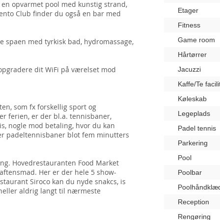
du en opvarmet pool med kunstig strand,
Etager
avento Club finder du også en bar med
Fitness
Game room
øge spaen med tyrkisk bad, hydromassage,
Hårtørrer
 opgradere dit WiFi på værelset mod
Jacuzzi
Kaffe/Te facili
Køleskab
en, som fx forskellig sport og
Legeplads
r ferien, er der bl.a. tennisbaner,
nis, nogle mod betaling, hvor du kan
Padel tennis
er padeltennisbaner blot fem minutters
Parkering
Pool
seng. Hovedrestauranten Food Market
 aftensmad. Her er der hele 5 show-
Poolbar
staurant Siroco kan du nyde snakcs, is
Poolhåndklæ
heller aldrig langt til nærmeste
Reception
Rengøring