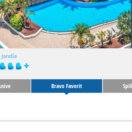
Jandía
usive
Bravo Favorit
Spil