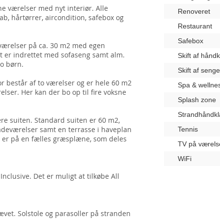
e værelser med nyt interiør. Alle
Renoveret
kab, hårtørrer, aircondition, safebox og
Restaurant
Safebox
tværelser på ca. 30 m2 med egen
t er indrettet med sofaseng samt alm.
Skift af hånd
to børn.
Skift af seng
r består af to værelser og er hele 60 m2
Spa & wellne
lser. Her kan der bo op til fire voksne
Splash zone
Strandhåndk
ære suiten. Standard suiten er 60 m2,
adeværelser samt en terrasse i haveplan
Tennis
en er på en fælles græsplæne, som deles
TV på værels
WiFi
nclusive. Det er muligt at tilkøbe All
vet. Solstole og parasoller på stranden