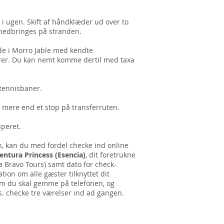
 i ugen. Skift af håndklæder ud over to
 medbringes på stranden.
åde i Morro Jable med kendte
rer. Du kan nemt komme dertil med taxa
ltennisbaner.
e mere end et stop på transferruten.
uperet.
n, kan du med fordel checke ind online
entura Princess (Esencia)
, dit foretrukne
 Bravo Tours) samt dato for check-
ion om alle gæster tilknyttet dit
om du skal gemme på telefonen, og
s. checke tre værelser ind ad gangen.