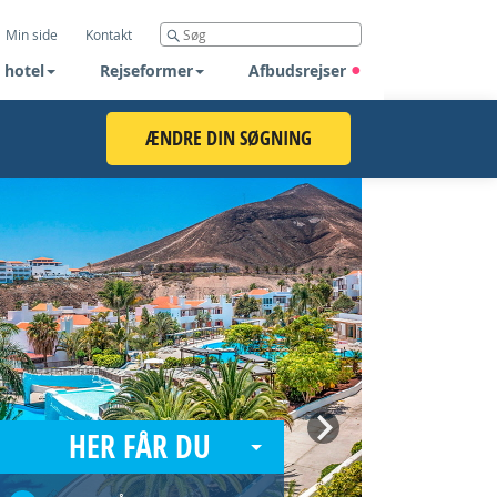
Min side
Kontakt
 hotel
Rejseformer
Afbudsrejser
ÆNDRE DIN SØGNING
Next
HER FÅR DU