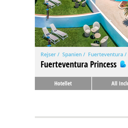
Rejser
Spanien
Fuerteventura
Fuerteventura Princess
Hotellet
All Incl