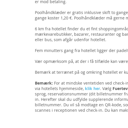
er mod betaling.
Poolhåndklæder er gratis inklusive skift to gange
gange koster 1,20 €. Poolhåndklæder må gerne
6 km fra hotellet finder du et fint shoppingomr
mærkevarebutikker, bazarer, restauranter og ba
eller bus, som afgår udenfor hotellet.
Fem minutters gang fra hotellet ligger der pade
Vær opmærksom på, at der i få tilfælde kan vær
Bemærk at terrænet på og omkring hotellet er k
Bemærk:
For at mindske ventetiden ved check-i
via hotellets hjemmeside,
klik her
. Vælg
Fuertev
sprog, reservationsnummer (dit billetnummer fra
in. Herefter skal du udfylde supplerende informat
billetnummer. Du vil så modtage en QR-kode, s
scannes i receptionen ved check-in. Du kan mak