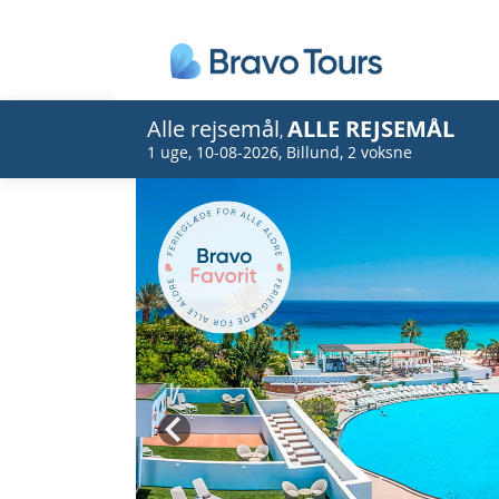
Alle rejsemål
ALLE REJSEMÅL
,
1 uge
,
10-08-2026
,
Billund
,
2 voksne
Prev