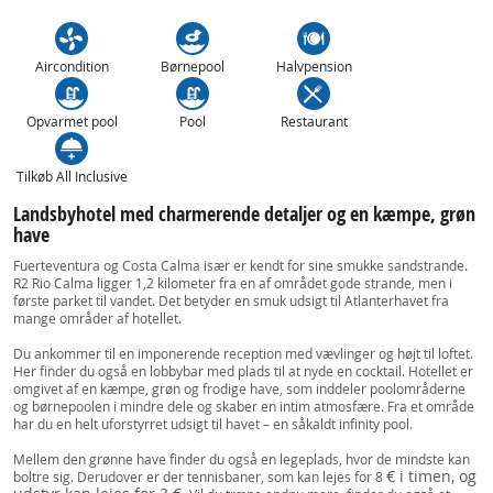
Aircondition
Børnepool
Halvpension
Opvarmet pool
Pool
Restaurant
Tilkøb All Inclusive
Landsbyhotel med charmerende detaljer og en kæmpe, grøn
have
Fuerteventura og Costa Calma især er kendt for sine smukke sandstrande.
R2 Rio Calma ligger 1,2 kilometer fra en af området gode strande, men i
første parket til vandet. Det betyder en smuk udsigt til Atlanterhavet fra
mange områder af hotellet.
Du ankommer til en imponerende reception med vævlinger og højt til loftet.
Her finder du også en lobbybar med plads til at nyde en cocktail. Hotellet er
omgivet af en kæmpe, grøn og frodige have, som inddeler poolområderne
og børnepoolen i mindre dele og skaber en intim atmosfære. Fra et område
har du en helt uforstyrret udsigt til havet – en såkaldt infinity pool.
Mellem den grønne have finder du også en legeplads, hvor de mindste kan
€ i timen, og
boltre sig. Derudover er der tennisbaner, som kan lejes for 8