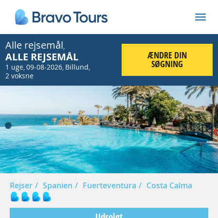
Alle rejsemål
,
ÆNDRE DIN
ALLE REJSEMÅL
SØGNING
1 uge
09-08-2026
Billund
,
,
,
2 voksne
Prev
Nex
Rejser
Spanien
Fuerteventura
Costa Calma
Udsolgt