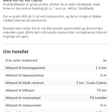
Mere om R2 Rio Calma
Poolhåndklæder er gratis at låne. Ønsker du at skifte håndklæde under
ferien er det mod en betaling på ca. 1 euro pr. skift pr. håndklæde.
Der er gratis WiFi på 3. sal ved restauranten, og det er muligt at tilkøbe
trådløst internet på værelserne.
Bemærk børn under fire år må ikke benytte spaområdet og dermed den
indendørs pool. Ældre børn må benytte spaområdet i et begrænset tidsrum
to gange om ugen.
Om hotellet
A la carte restaurant
Ja
Afstand til busstoppested
1,3 km
Afstand til hæveautomat
0 m
Afstand til lokalt centrum
3 km, Costa Calma
Afstand til lufthavn
70 km
Afstand til minimarked
På hotellet
Afstand til restauranter
0 m