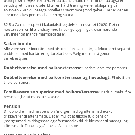
udstyr kan lejes for 3
€.
Vil du træne endnu mere, finder du også et
veludstyret fitness lokale. Efter en hård træning – eller afslapning på
solstolen – kan du besøge hotellets spaområde (mod gebyr). Her er der en
stor indendørs pool med jacuzzi og sauna.
R2 Rio Calma er opført i kolonialstil og delvist renoveret i 2020. Det er
næsten som en lille landsby med farverige bygninger, charmerende
vævlinger og mange marmordetaljer.
Sådan bor du
Alle værelser er indrettet med aircondition, satellit-tv, safebox samt separat
bad/toilet med hårtørrer og toiletartikler. Vælg mellem følgende
værelsestyper:
Dobbeltværelse med balkon/terrasse:
Plads til en til tre personer.
Dobbeltværelse med balkon/terrasse og havudsigt:
Plads til en
til tre personer.
Familieværelse superior med balkon/terrasse:
Plads til maks. fire
personer (heraf maks. tre voksne).
Pension
Dit ophold er med halvpension (morgenmad og aftensmad ekskl.
drikkevarer til aftensmad). Det er muligt at tilkøbe fuld pension
(morgenmad, middagsmad og aftensmad ekskl. drikkevarer til middag- og
aftensmad). Du kan også tilkøbe All Inclusive.