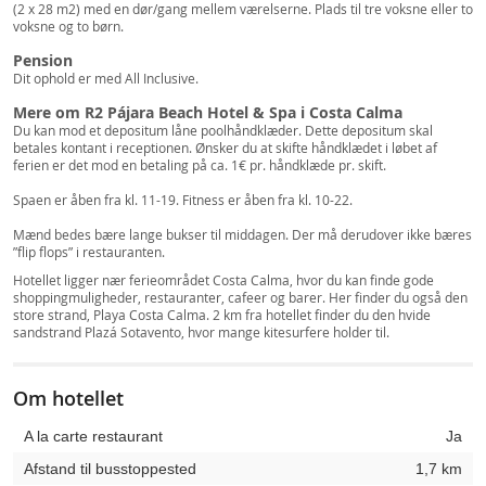
(2 x 28 m2) med en dør/gang mellem værelserne. Plads til tre voksne eller to
voksne og to børn.
Pension
Dit ophold er med All Inclusive.
Mere om R2 Pájara Beach Hotel & Spa i Costa Calma
Du kan mod et depositum låne poolhåndklæder. Dette depositum skal
betales kontant i receptionen. Ønsker du at skifte håndklædet i løbet af
ferien er det mod en betaling på ca. 1€ pr. håndklæde pr. skift.
Spaen er åben fra kl. 11-19. Fitness er åben fra kl. 10-22.
Mænd bedes bære lange bukser til middagen. Der må derudover ikke bæres
”flip flops” i restauranten.
Hotellet ligger nær ferieområdet Costa Calma, hvor du kan finde gode
shoppingmuligheder, restauranter, cafeer og barer. Her finder du også den
store strand, Playa Costa Calma. 2 km fra hotellet finder du den hvide
sandstrand Plazá Sotavento, hvor mange kitesurfere holder til.
Om hotellet
A la carte restaurant
Ja
Afstand til busstoppested
1,7 km