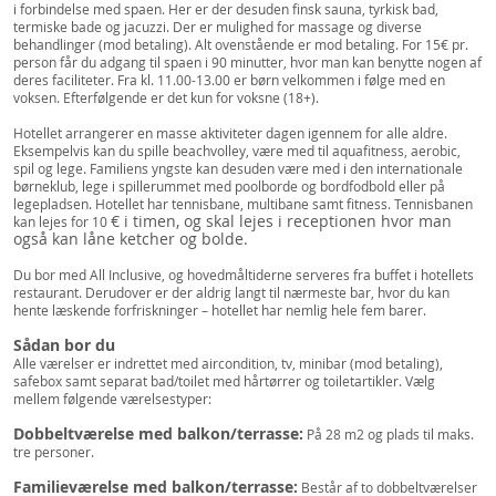
i forbindelse med spaen. Her er der desuden finsk sauna, tyrkisk bad,
termiske bade og jacuzzi. Der er mulighed for massage og diverse
behandlinger (mod betaling). Alt ovenstående er mod betaling. For 15€ pr.
person får du adgang til spaen i 90 minutter, hvor man kan benytte nogen af
deres faciliteter. Fra kl. 11.00-13.00 er børn velkommen i følge med en
voksen. Efterfølgende er det kun for voksne (18+).
Hotellet arrangerer en masse aktiviteter dagen igennem for alle aldre.
Eksempelvis kan du spille beachvolley, være med til aquafitness, aerobic,
spil og lege. Familiens yngste kan desuden være med i den internationale
børneklub, lege i spillerummet med poolborde og bordfodbold eller på
legepladsen. Hotellet har tennisbane, multibane samt fitness. Tennisbanen
€ i timen, og skal lejes i receptionen hvor man
kan lejes for 10
også kan låne ketcher og bolde.
Du bor med All Inclusive, og hovedmåltiderne serveres fra buffet i hotellets
restaurant. Derudover er der aldrig langt til nærmeste bar, hvor du kan
hente læskende forfriskninger – hotellet har nemlig hele fem barer.
Sådan bor du
Alle værelser er indrettet med aircondition, tv, minibar (mod betaling),
safebox samt separat bad/toilet med hårtørrer og toiletartikler. Vælg
mellem følgende værelsestyper:
Dobbeltværelse med balkon/terrasse:
På 28 m2 og plads til maks.
tre personer.
Familieværelse med balkon/terrasse:
Består af to dobbeltværelser