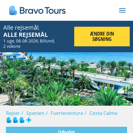
Alle rejsemål
,
ÆNDRE DIN
ALLE REJSEMÅL
SØGNING
1 uge
08-08-2026
Billund
,
,
,
2 voksne
Prev
Nex
Rejser
Spanien
Fuerteventura
Costa Calma
Udsolgt