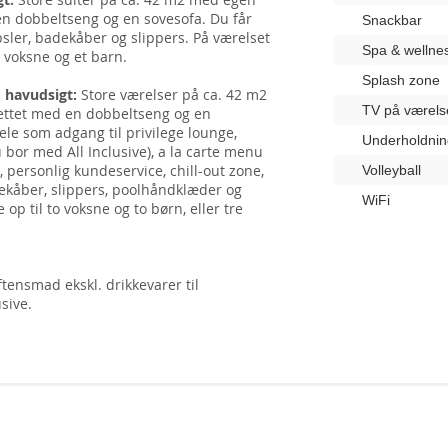
en dobbeltseng og en sovesofa. Du får
Snackbar
sler, badekåber og slippers. På værelset
Spa & wellne
e voksne og et barn.
Splash zone
d havudsigt:
Store værelser på ca. 42 m2
TV på værels
ettet med en dobbeltseng og en
ele som adgang til privilege lounge,
Underholdnin
 bor med All Inclusive), a la carte menu
 personlig kundeservice, chill-out zone,
Volleyball
dekåber, slippers, poolhåndklæder og
WiFi
op til to voksne og to børn, eller tre
ensmad ekskl. drikkevarer til
sive.