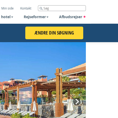
Min side
Kontakt
 hotel
Rejseformer
Afbudsrejser
ÆNDRE DIN SØGNING
Next