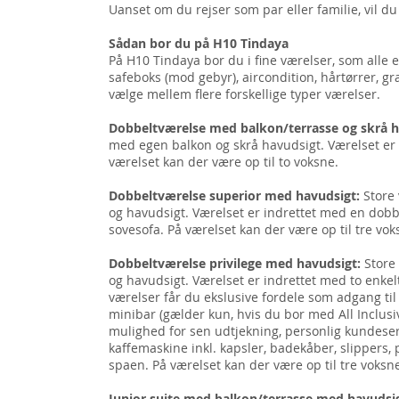
Uanset om du rejser som par eller familie, vil du
Sådan bor du på H10 Tindaya
På H10 Tindaya bor du i fine værelser, som alle e
safeboks (mod gebyr), aircondition, hårtørrer, gr
vælge mellem flere forskellige typer værelser.
Dobbeltværelse med balkon/terrasse og skrå 
med egen balkon og skrå havudsigt. Værelset er
værelset kan der være op til to voksne.
Dobbeltværelse superior med havudsigt:
Store
og havudsigt. Værelset er indrettet med en dob
sovesofa. På værelset kan der være op til tre vok
Dobbeltværelse privilege med havudsigt:
Store
og havudsigt. Værelset er indrettet med to enke
værelser får du ekslusive fordele som adgang til 
minibar (gælder kun, hvis du bor med All Inclusiv
mulighed for sen udtjekning, personlig kundeserv
kaffemaskine inkl. kapsler, badekåber, slippers,
spaen. På værelset kan der være op til tre voksne
Junior suite med balkon/terrasse med havudsi