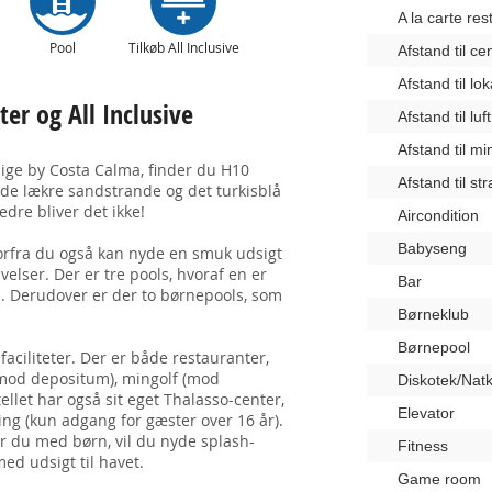
A la carte res
Pool
Tilkøb All Inclusive
Afstand til c
Afstand til lo
er og All Inclusive
Afstand til lu
Afstand til m
lige by Costa Calma, finder du H10
Afstand til st
g de lækre sandstrande og det turkisblå
dre bliver det ikke!
Aircondition
Babyseng
vorfra du også kan nyde en smuk udsigt
elser. Der er tre pools, hvoraf en er
Bar
. Derudover er der to børnepools, som
Børneklub
Børnepool
 faciliteter. Der er både restauranter,
mod depositum), mingolf (mod
Diskotek/Nat
llet har også sit eget Thalasso-center,
Elevator
ng (kun adgang for gæster over 16 år).
ser du med børn, vil du nyde splash-
Fitness
d udsigt til havet.
Game room