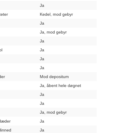
Ja
teter
Kedel, mod gebyr
Ja
Ja, mod gebyr
Ja
ol
Ja
Ja
Ja
der
Mod depositum
Ja, åbent hele døgnet
Ja
Ja
Ja, mod gebyr
klæder
Ja
elinned
Ja