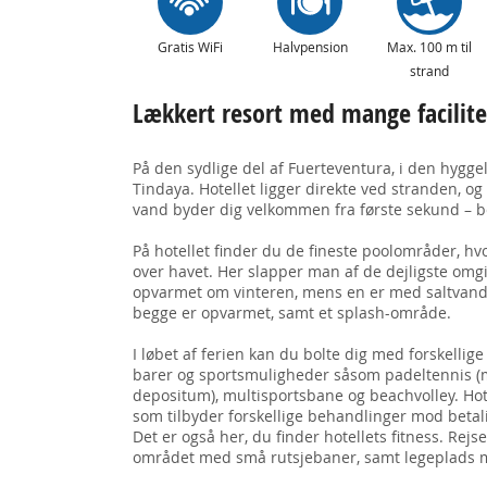
Gratis WiFi
Halvpension
Max. 100 m til
strand
Lækkert resort med mange facilitet
På den sydlige del af Fuerteventura, i den hygge
Tindaya. Hotellet ligger direkte ved stranden, o
vand byder dig velkommen fra første sekund – be
På hotellet finder du de fineste poolområder, h
over havet. Her slapper man af de dejligste omgiv
opvarmet om vinteren, mens en er med saltvand
begge er opvarmet, samt et splash-område.
I løbet af ferien kan du bolte dig med forskellige
barer og sportsmuligheder såsom padeltennis (
depositum), multisportsbane og beachvolley. Hote
som tilbyder forskellige behandlinger mod betali
Det er også her, du finder hotellets fitness. Rej
området med små rutsjebaner, samt legeplads me