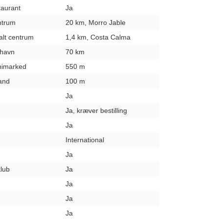
taurant
Ja
entrum
20 km, Morro Jable
kalt centrum
1,4 km, Costa Calma
fthavn
70 km
inimarked
550 m
rand
100 m
Ja
Ja, kræver bestilling
Ja
International
Ja
klub
Ja
Ja
Ja
Ja