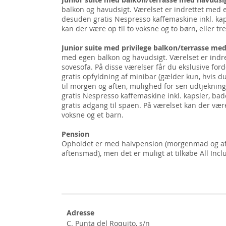
balkon og havudsigt. Værelset er indrettet med 
desuden gratis Nespresso kaffemaskine inkl. kap
kan der være op til to voksne og to børn, eller tr
Junior suite med privilege balkon/terrasse me
med egen balkon og havudsigt. Værelset er indr
sovesofa. På disse værelser får du ekslusive ford
gratis opfyldning af minibar (gælder kun, hvis du
til morgen og aften, mulighed for sen udtjekning,
gratis Nespresso kaffemaskine inkl. kapsler, ba
gratis adgang til spaen. På værelset kan der være 
voksne og et barn.
Pension
Opholdet er med halvpension (morgenmad og aft
aftensmad), men det er muligt at tilkøbe All Inclu
Adresse
C. Punta del Roquito, s/n