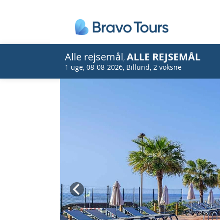
Alle rejsemål
ALLE REJSEMÅL
,
1 uge
,
08-08-2026
,
Billund
,
2 voksne
Prev