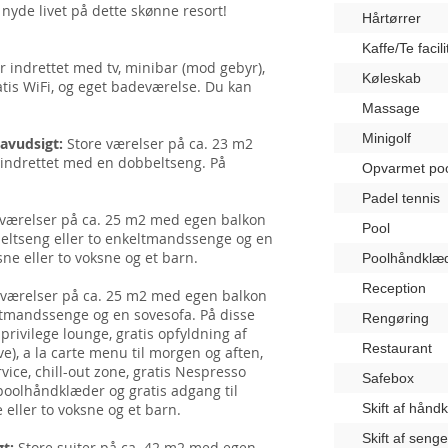
 nyde livet på dette skønne resort!
Hårtørrer
Kaffe/Te facili
r indrettet med tv, minibar (mod gebyr),
Køleskab
atis WiFi, og eget badeværelse. Du kan
Massage
Minigolf
havudsigt:
Store værelser på ca. 23 m2
 indrettet med en dobbeltseng. På
Opvarmet po
Padel tennis
 værelser på ca. 25 m2 med egen balkon
Pool
beltseng eller to enkeltmandssenge og en
sne eller to voksne og et barn.
Poolhåndklæ
Reception
 værelser på ca. 25 m2 med egen balkon
ltmandssenge og en sovesofa. På disse
Rengøring
privilege lounge, gratis opfyldning af
Restaurant
e), a la carte menu til morgen og aften,
ice, chill-out zone, gratis Nespresso
Safebox
 poolhåndklæder og gratis adgang til
 eller to voksne og et barn.
Skift af hånd
Skift af seng
gt:
Store suiter på ca. 42 m2 med egen