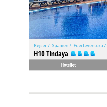
Rejser
Spanien
Fuerteventura
H10 Tindaya
Hotellet