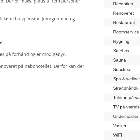
. Der er maks. plads til fem personer.
Reception
Renoveret
 tilkøbe halvpension (morgenmad og
Restaurant
Roomservice
Rygning
e.
Safebox
les på forhånd og er mod gebyr.
Sauna
renoveret på nabohotellet. Derfor kan der
Snackbar
Spa & wellne
Strandhåndk
Telefon på væ
TV på værels
Underholdnin
Vaskeri
WiFi