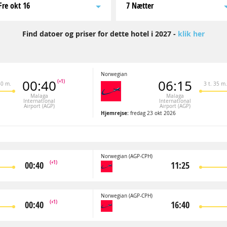
fre okt 16
7 Nætter
Find datoer og priser for dette hotel i 2027 -
klik her
Norwegian
00:40
06:15
(+1)
40 m.
3 t. 35 m.
Malaga
Malaga
International
International
Airport (AGP)
Airport (AGP)
Hjemrejse:
fredag 23 okt 2026
Norwegian
(AGP-CPH)
(+1)
00:40
11:25
Norwegian
(AGP-CPH)
(+1)
00:40
16:40