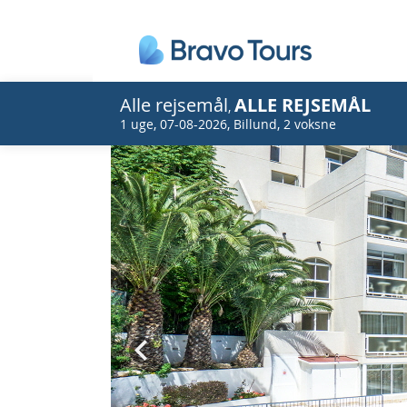
Alle rejsemål
ALLE REJSEMÅL
,
1 uge
,
07-08-2026
,
Billund
,
2 voksne
Prev