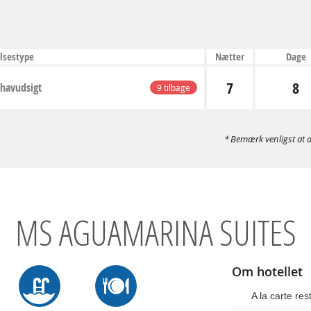
lsestype
Nætter
Dage
7
8
 havudsigt
9 tilbage
Bemærk venligst at d
MS AGUAMARINA SUITES
Om hotellet
A la carte res