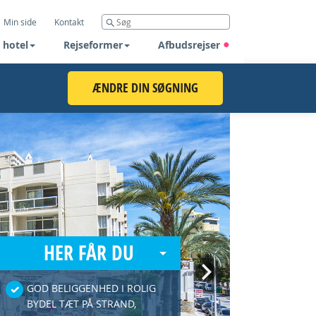
Min side
Kontakt
 hotel
Rejseformer
Afbudsrejser
ÆNDRE DIN SØGNING
HER FÅR DU
Next
GOD BELIGGENHED I ROLIG
BYDEL TÆT PÅ STRAND,