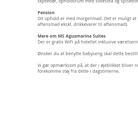
skydedør, opholdsrum med sovesofa og spisebord
Pension
Dit ophold er med morgenmad. Det er muligt at
aftensmad ekskl. drikkevarer til aftensmad).
Mere om MS Aguamarina Suites
Der er gratis WiFi på hotellet inklusive værelsern
Ønsker du at benytte babyseng skal dette bestil
Vi gør opmærksom på, at der i øjeblikket bliver 
forekomme støj fra dette i dagstimerne.