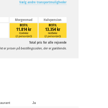
Vælg andre transportmuligheder
Morgenmad
Halvpension
BESTIL
BESTIL
11.814 kr
13.354 kr
13.414 kr
14.954 kr
(2 person(er))
(2 person(er))
Total pris for alle rejsende
et er prisen på bestillingssiden, der er gældende.
taurant
Ja