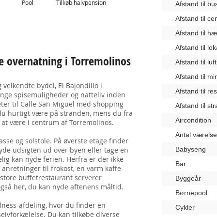
Pool
Tilkøb halvpension
Afstand til b
Afstand til c
Afstand til 
Afstand til lo
e overnatning i Torremolinos
Afstand til lu
Afstand til m
velkendte bydel, El Bajondillo i
Afstand til re
nge spisemuligheder og natteliv inden
eter til Calle San Miguel med shopping
Afstand til st
du hurtigt være på stranden, mens du fra
Aircondition
r at være i centrum af Torremolinos.
Antal værelse
sse og solstole. På øverste etage finder
nyde udsigten ud over byen eller tage en
Babyseng
elig kan nyde ferien. Herfra er der ikke
Bar
e anretninger til frokost, en varm kaffe
 store buffetrestaurant serverer
Byggeår
gså her, du kan nyde aftenens måltid.
Børnepool
lness-afdeling, hvor du finder en
Cykler
selvforkælelse. Du kan tilkøbe diverse