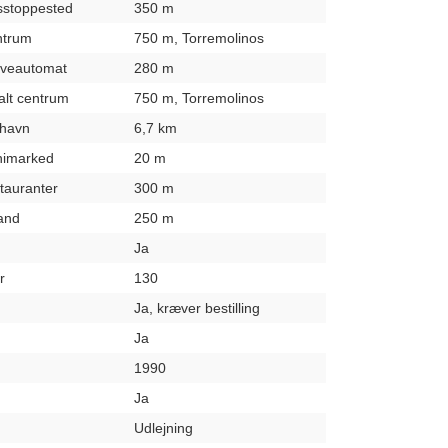
usstoppested
350 m
entrum
750 m, Torremolinos
hæveautomat
280 m
kalt centrum
750 m, Torremolinos
fthavn
6,7 km
inimarked
20 m
stauranter
300 m
rand
250 m
Ja
r
130
Ja, kræver bestilling
Ja
1990
Ja
Udlejning