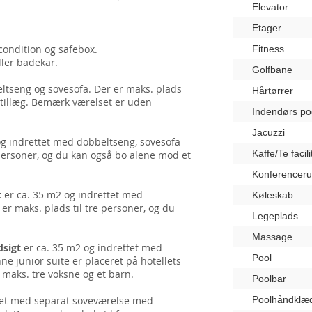
Elevator
Etager
rcondition og safebox.
Fitness
ller badekar.
Golfbane
ltseng og sovesofa. Der er maks. plads
Hårtørrer
t tillæg. Bemærk værelset er uden
Indendørs po
Jacuzzi
og indrettet med dobbeltseng, sovesofa
Kaffe/Te facili
 personer, og du kan også bo alene mod et
Konferencer
t
er ca. 35 m2 og indrettet med
Køleskab
r maks. plads til tre personer, og du
Legeplads
Massage
dsigt
er ca. 35 m2 og indrettet med
Pool
e junior suite er placeret på hotellets
l maks. tre voksne og et barn.
Poolbar
ttet med separat soveværelse med
Poolhåndklæ