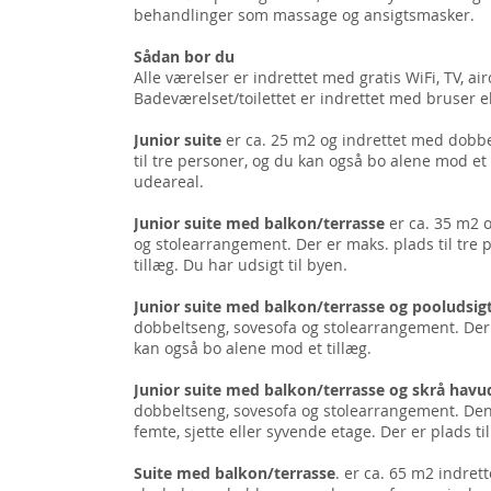
behandlinger som massage og ansigtsmasker.
Sådan bor du
Alle værelser er indrettet med gratis WiFi, TV, ai
Badeværelset/toilettet er indrettet med bruser e
Junior suite
er ca. 25 m2 og indrettet med dobbe
til tre personer, og du kan også bo alene mod e
udeareal.
Junior suite med balkon/terrasse
er ca. 35 m2 
og stolearrangement. Der er maks. plads til tre
tillæg. Du har udsigt til byen.
Junior suite med balkon/terrasse og pooludsig
dobbeltseng, sovesofa og stolearrangement. Der e
kan også bo alene mod et tillæg.
Junior suite med balkon/terrasse og skrå havu
dobbeltseng, sovesofa og stolearrangement. Denn
femte, sjette eller syvende etage. Der er plads ti
Suite med balkon/terrasse
. er ca. 65 m2 indre