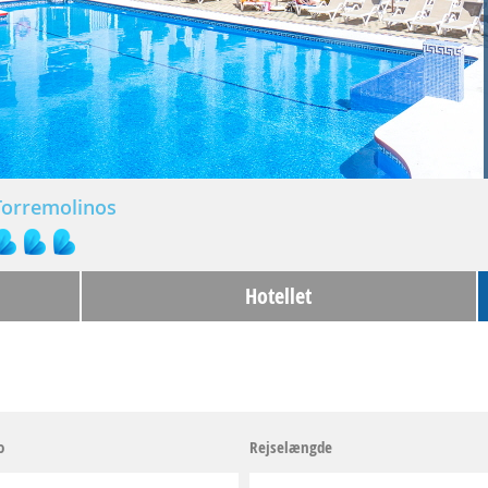
Torremolinos
Hotellet
o
Rejselængde