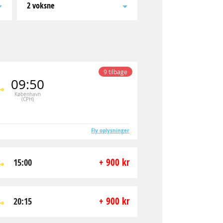
2 voksne
9 tilbage
09:50
København
(CPH)
Fly oplysninger
+ 900 kr
15:00
+ 900 kr
20:15