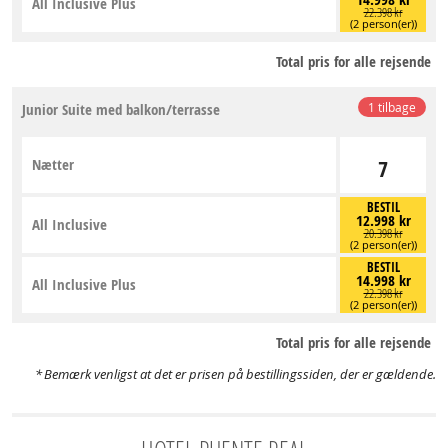
All Inclusive Plus
22.398 kr
(2 person(er))
Total pris for alle rejsende
Junior Suite med balkon/terrasse
1 tilbage
Nætter
7
BESTIL
12.998 kr
All Inclusive
20.398 kr
(2 person(er))
BESTIL
14.998 kr
All Inclusive Plus
22.398 kr
(2 person(er))
Total pris for alle rejsende
Bemærk venligst at det er prisen på bestillingssiden, der er gældende.