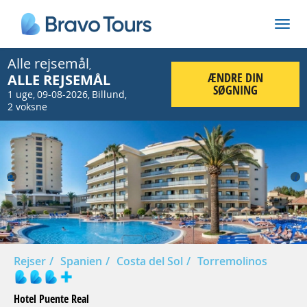
Alle rejsemål
,
ÆNDRE DIN
ALLE REJSEMÅL
SØGNING
1 uge
09-08-2026
Billund
,
,
,
2 voksne
Prev
Nex
Rejser
Spanien
Costa del Sol
Torremolinos
Hotel Puente Real