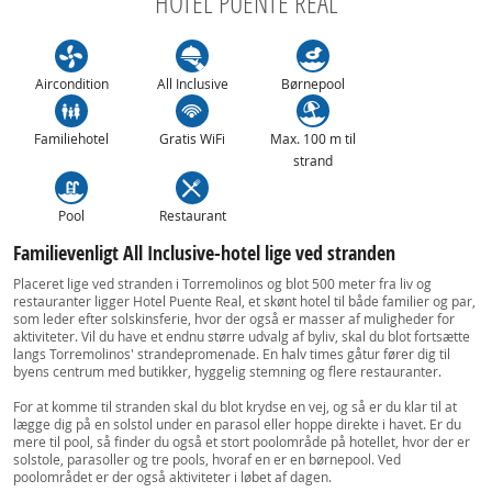
HOTEL PUENTE REAL
Aircondition
All Inclusive
Børnepool
Familiehotel
Gratis WiFi
Max. 100 m til
strand
Pool
Restaurant
Familievenligt All Inclusive-hotel lige ved stranden
Placeret lige ved stranden i Torremolinos og blot 500 meter fra liv og
restauranter ligger Hotel Puente Real, et skønt hotel til både familier og par,
som leder efter solskinsferie, hvor der også er masser af muligheder for
aktiviteter. Vil du have et endnu større udvalg af byliv, skal du blot fortsætte
langs Torremolinos' strandepromenade. En halv times gåtur fører dig til
byens centrum med butikker, hyggelig stemning og flere restauranter.
For at komme til stranden skal du blot krydse en vej, og så er du klar til at
lægge dig på en solstol under en parasol eller hoppe direkte i havet. Er du
mere til pool, så finder du også et stort poolområde på hotellet, hvor der er
solstole, parasoller og tre pools, hvoraf en er en børnepool. Ved
poolområdet er der også aktiviteter i løbet af dagen.