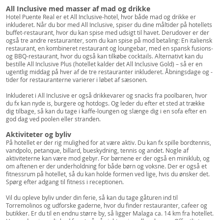
All Inclusive med masser af mad og drikke
Hotel Puente Real er et All Inclusive-hotel, hvor både mad og drikke er
inkluderet. Når du bor med All Inclusive, spiser du dine måltider på hotellets
buffet-restaurant, hvor du kan spise med udsigt til havet. Derudover er der
også tre andre restauranter, som du kan spise på mod betaling: En italiensk
restaurant, en kombineret restaurant og loungebar, med en spansk fusions-
og BBQ-restaurant, hvor du også kan tilkøbe cocktails. Alternativt kan du
bestille All Inclusive Plus (hotellet kalder det All Inclusive Gold) – så er en
ugentlig middag på hver af de tre restauranter inkluderet. Åbningsdage og -
tider for restauranterne varierer i løbet af sæsonen.
Inkluderet i All Inclusive er også drikkevarer og snacks fra poolbaren, hvor
du fx kan nyde is, burgere og hotdogs. Og leder du efter et sted at trække
dig tilbage, så kan du tage i kaffe-loungen og slænge dig i en sofa efter en
god dag ved poolen eller stranden.
Aktiviteter og byliv
På hotellet er der rig mulighed for at være aktiv. Du kan fx spille bordtennis,
vandpolo, petanque, billard, bueskydning, tennis og andet. Nogle af
aktiviteterne kan være mod gebyr. For børnene er der også en miniklub, og
om aftenen er der underholdning for både børn og voksne. Der er også et
fitnessrum på hotellet, så du kan holde formen ved lige, hvis du ønsker det.
Spørg efter adgang til fitness i receptionen.
Vil du opleve byliv under din ferie, så kan du tage gåturen ind til
Torremolinos og udforske gaderne, hvor du finder restauranter, cafeer og
butikker. Er du til en endnu større by, så ligger Malaga ca. 14 km fra hotellet.