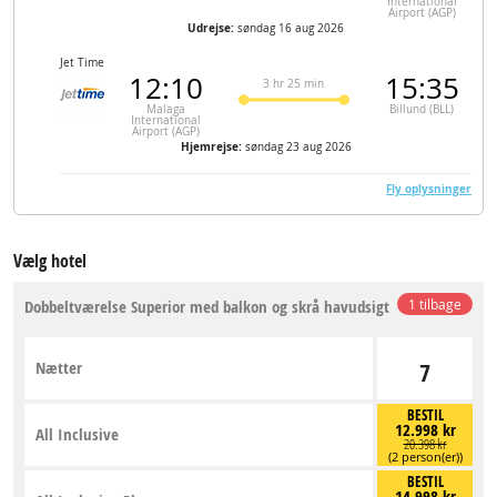
International
Airport (AGP)
Udrejse:
søndag 16 aug 2026
Jet Time
12:10
15:35
3 hr 25 min
Malaga
Billund (BLL)
International
Airport (AGP)
Hjemrejse:
søndag 23 aug 2026
Fly oplysninger
Vælg hotel
Dobbeltværelse Superior med balkon og skrå havudsigt
1 tilbage
Nætter
7
BESTIL
12.998 kr
All Inclusive
20.398 kr
(2 person(er))
BESTIL
14.998 kr