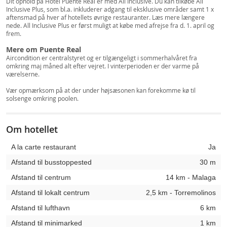
Dit ophold på Hotel Puente Real er med All Inclusive. Du kan tilkøbe All
Inclusive Plus, som bl.a. inkluderer adgang til eksklusive områder samt 1 x
aftensmad på hver af hotellets øvrige restauranter. Læs mere længere
nede. All Inclusive Plus er først muligt at købe med afrejse fra d. 1. april og
frem.
Mere om Puente Real
Aircondition er centralstyret og er tilgængeligt i sommerhalvåret fra
omkring maj måned alt efter vejret. I vinterperioden er der varme på
værelserne.
Vær opmærksom på at der under højsæsonen kan forekomme kø til
solsenge omkring poolen.
Om hotellet
A la carte restaurant
Ja
Afstand til busstoppested
30 m
Afstand til centrum
14 km - Malaga
Afstand til lokalt centrum
2,5 km - Torremolinos
Afstand til lufthavn
6 km
Afstand til minimarked
1 km