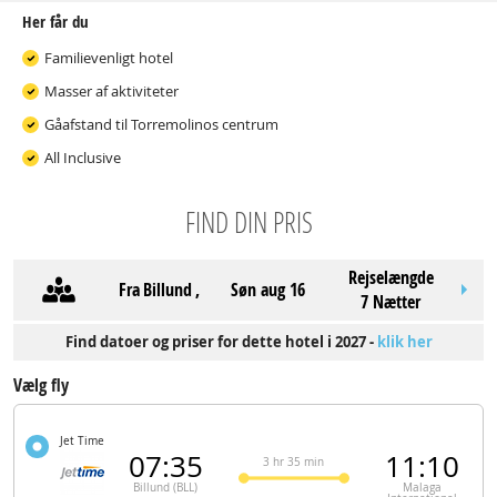
Her får du
Familievenligt hotel
Masser af aktiviteter
Gåafstand til Torremolinos centrum
All Inclusive
FIND DIN PRIS
Rejselængde
Fra
Billund
,
søn aug 16
7 Nætter
Find datoer og priser for dette hotel i 2027 -
klik her
Vælg fly
Jet Time
07:35
11:10
3 hr 35 min
Billund (BLL)
Malaga