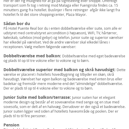
Her er der rig mulighed for at gå på sightseeing eller shoppe. Offentligt
transport som fx tog i retning mod Malaga eller Fuengirola findes ca. 15
minutters gang fra hotellet. Buslinjer i flere retninger afgår ikke langt fra
hotellet fx til det store shoppingcenter, Plaza Mayor.
Sådan bor du
På Hotel Puente Real bor du i enten dobbeltværelse eller suite, som alle er
udstyret med centralstyret aircondition (i højsæson), WiFi, TV, hårtørrer,
køleskab, safebox (mod gebyr) og telefon. Junior suite og superior værelser
har elkedel på værelset. Ved de andre værelser skal elkedel lånes i
receptionen. Vælg mellem følgende værelser:
Dobbeltværelse med balkon:
Dobbeltværelse med eget badeværelse
og plads til op til tre voksne eller to voksne og to børn.
Dobbeltværelse superior med balkon og skrå havudsigt:
Dette
værelse er placeret i hotellets hovedbygning og tilbyder en skøn, skrå
havudsigt. Værelset har egen balkon og badeværelse med enten brus eller
badekar og fremstår mere moderne end det ”almindelige” dobbeltværelse.
Der er plads til op til 4 voksne eller to voksne og to børn.
Junior Suite med balkon/terrasse:
Junior suiten har et elegant
moderne design og består af et soveværelse med senge og en stue med
sovesofa, som er delt af en halvvæg. Derudover er der også et badeværelse.
Junior suiten ligger ved siden af hotellets haveområde og poolen. Der er
plads til to til fire personer.
Pension