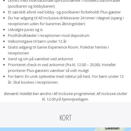
Drinks med internationale spiritusmærker i hotellets barområder
(poolbaren og lobbybaren)
Et særskilt afsnit ved lobby- og poolbaren forbeholdt Plus-gæster
Du har adgang til All Inclusive-drikkevarer 24 timer i døgnet (spørg i
receptionen uden for barernes åbningstider)
Udvalgte juices og is
Poolhåndklæder i receptionen mod depositum
Velkomstgave til børn under 12 år
Gratis adgang til Game Experience Room. Poletter hentes i
receptionen
Vand og vin på værelset ved ankomst
Prioriteret check-in ved ankomst (fra kl. 12.00 – 20.00). Hotellet
prioriterer Plus-gæsters værelser så vidt muligt
For børn: En unik oplevelse med ridetur på hest. For børn under 12
år. Skal bookes i receptionen.
Bemærk: Hotellet kan ændre i All Inclusive-programmet. All Inclusive slutter
kl. 12.00 på hjemrejsedagen.
KORT