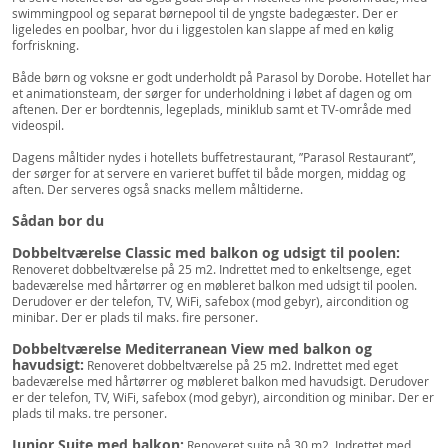
swimmingpool og separat børnepool til de yngste badegæster. Der er
ligeledes en poolbar, hvor du i liggestolen kan slappe af med en kølig
forfriskning.
Både børn og voksne er godt underholdt på Parasol by Dorobe. Hotellet har
et animationsteam, der sørger for underholdning i løbet af dagen og om
aftenen. Der er bordtennis, legeplads, miniklub samt et TV-område med
videospil.
Dagens måltider nydes i hotellets buffetrestaurant, ”Parasol Restaurant”,
der sørger for at servere en varieret buffet til både morgen, middag og
aften. Der serveres også snacks mellem måltiderne.
Sådan bor du
Dobbeltværelse Classic med balkon og udsigt til poolen:
Renoveret dobbeltværelse på 25 m2. Indrettet med to enkeltsenge, eget
badeværelse med hårtørrer og en møbleret balkon med udsigt til poolen.
Derudover er der telefon, TV, WiFi, safebox (mod gebyr), aircondition og
minibar. Der er plads til maks. fire personer.
Dobbeltværelse Mediterranean View med balkon og
havudsigt:
Renoveret dobbeltværelse på 25 m2. Indrettet med eget
badeværelse med hårtørrer og møbleret balkon med havudsigt. Derudover
er der telefon, TV, WiFi, safebox (mod gebyr), aircondition og minibar. Der er
plads til maks. tre personer.
Junior Suite med balkon:
Renoveret suite på 30 m2. Indrettet med