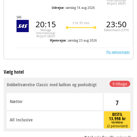
International
Airport (AGP)
Udrejse:
søndag 16 aug 2026
SAS
20:15
23:50
3 hr 35 min
Malaga
København (CPH)
International
Airport (AGP)
Hjemrejse:
søndag 23 aug 2026
Fly oplysninger
Vælg hotel
Dobbeltværelse Classic med balkon og pooludsigt
9 tilbage
Nætter
7
BESTIL
13.998 kr
All Inclusive
18.998 kr
(2 person(er))