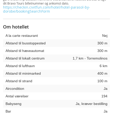
dit Bravo Tours billetnummer og ankomst dato.
https://checkin.civitfun.com/hotel/hotel-parasol-by-
dorobe/bookingSearchForm
Om hotellet
A la carte restaurant
Nej
Afstand til busstoppested
300 m
Afstand til hæveautomat
300 m
Afstand til lokalt centrum
1,7 km - Torremolinos
Afstand til lufthavn
6 km
Afstand til minimarked
400 m
Afstand til strand
100 m
Aircondition
Ja
Antal værelser
194
Babyseng
Ja, kræver bestilling
Bar
Ja