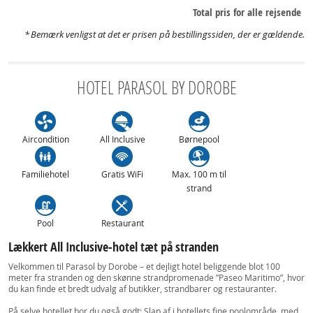
Total pris for alle rejsende
Bemærk venligst at det er prisen på bestillingssiden, der er gældende.
HOTEL PARASOL BY DOROBE
Aircondition
All Inclusive
Børnepool
Familiehotel
Gratis WiFi
Max. 100 m til
strand
Pool
Restaurant
Lækkert All Inclusive-hotel tæt på stranden
Velkommen til Parasol by Dorobe – et dejligt hotel beliggende blot 100
meter fra stranden og den skønne strandpromenade ”Paseo Maritimo”, hvor
du kan finde et bredt udvalg af butikker, strandbarer og restauranter.
På selve hotellet bor du også godt: Slap af i hotellets fine poolområde, med