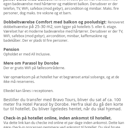
egen badeværelse med hårtørrer og møbleret balkon. Derudover er der
telefon, TV, WiFi, safebox (mod gebyr), aircondition og minibar. Maks. fire
personer, dog maks. tre voksne og et barn.
Dobbeltværelse Comfort med balkon og pooludsigt:
Renoveret
på 25-30 m2
dobbeltværelse
, som ligger på hotellets 5. eller 6. etage.
Værelset har et moderne badeværelse med hårtørrer. Derudover er der TV,
WiFi, safebox (mod gebyr), aircondition, minibar, kaffemaskine og
badekåber. Der er plads til fire personer.
Pension
Opholdet er med All Inclusive.
Mere om Parasol by Dorobe
Der er gratis WiFi på fællesområderne.
Vær opmærksom på at hotellet har et begrænset antal solsenge, og at de
ikke må reserveres.
Elkedel kan lånes i receptionen.
Bestiller du transfer med Bravo Tours, bliver du sat af ca. 100
meter fra Hotel Parasol by Dorobe. Herfra skal du gå den korte
tur til hotellet. Du bliver ligeledes hentet, når du skal hjemad.
Check-in på hotellet online, inden ankomst til hotellet.
Via dette link kan du checke ind online et par dage inden ankomst. Dette kan
gøre check-in processen nemmere ved ankomst til hotellet. Du skal bruge