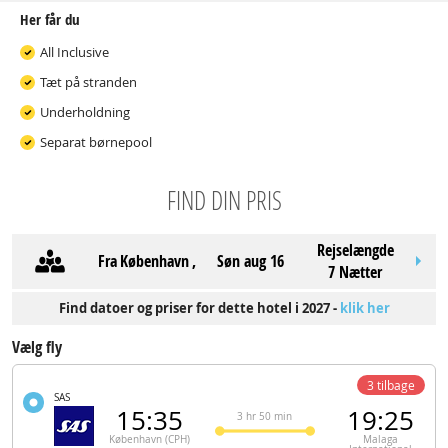
Her får du
All Inclusive
Tæt på stranden
Underholdning
Separat børnepool
FIND DIN PRIS
Rejselængde
Fra
København
,
søn aug 16
7 Nætter
Find datoer og priser for dette hotel i 2027 -
klik her
Vælg fly
3 tilbage
SAS
15:35
19:25
3 hr 50 min
København (CPH)
Malaga