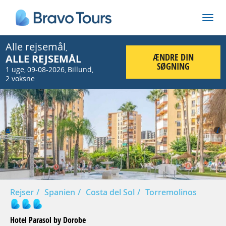
Alle rejsemål
,
ÆNDRE DIN
ALLE REJSEMÅL
SØGNING
1 uge
09-08-2026
Billund
,
,
,
2 voksne
Prev
Nex
Rejser
Spanien
Costa del Sol
Torremolinos
Hotel Parasol by Dorobe