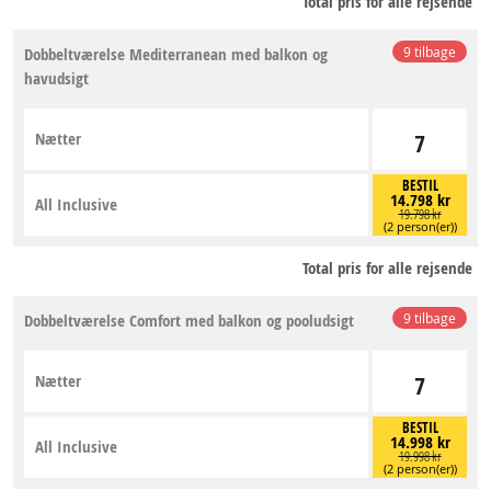
Total pris for alle rejsende
Dobbeltværelse Mediterranean med balkon og
9 tilbage
havudsigt
Nætter
7
BESTIL
14.798 kr
All Inclusive
19.798 kr
(2 person(er))
Total pris for alle rejsende
Dobbeltværelse Comfort med balkon og pooludsigt
9 tilbage
Nætter
7
BESTIL
14.998 kr
All Inclusive
19.998 kr
(2 person(er))