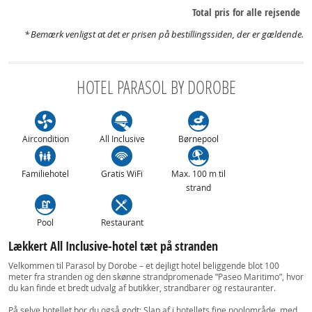
Total pris for alle rejsende
Bemærk venligst at det er prisen på bestillingssiden, der er gældende.
HOTEL PARASOL BY DOROBE
Aircondition
All Inclusive
Børnepool
Familiehotel
Gratis WiFi
Max. 100 m til
strand
Pool
Restaurant
Lækkert All Inclusive-hotel tæt på stranden
Velkommen til Parasol by Dorobe – et dejligt hotel beliggende blot 100
meter fra stranden og den skønne strandpromenade ”Paseo Maritimo”, hvor
du kan finde et bredt udvalg af butikker, strandbarer og restauranter.
På selve hotellet bor du også godt: Slap af i hotellets fine poolområde, med