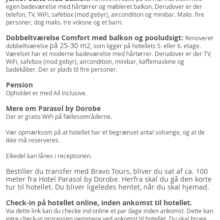
egen badeværelse med hårtørrer og møbleret balkon. Derudover er der
telefon, TV, WiFi, safebox (mod gebyr), aircondition og minibar. Maks. fire
personer, dog maks. tre voksne og et barn.
Dobbeltværelse Comfort med balkon og pooludsigt:
Renoveret
på 25-30 m2
dobbeltværelse
, som ligger på hotellets 5. eller 6. etage.
Værelset har et moderne badeværelse med hårtørrer. Derudover er der TV,
WiFi, safebox (mod gebyr), aircondition, minibar, kaffemaskine og
badekåber. Der er plads til fire personer.
Pension
Opholdet er med All Inclusive.
Mere om Parasol by Dorobe
Der er gratis WiFi på fællesområderne.
Vær opmærksom på at hotellet har et begrænset antal solsenge, og at de
ikke må reserveres.
Elkedel kan lånes i receptionen.
Bestiller du transfer med Bravo Tours, bliver du sat af ca. 100
meter fra Hotel Parasol by Dorobe. Herfra skal du gå den korte
tur til hotellet. Du bliver ligeledes hentet, når du skal hjemad.
Check-in på hotellet online, inden ankomst til hotellet.
Via dette link kan du checke ind online et par dage inden ankomst. Dette kan
gøre check-in processen nemmere ved ankomst til hotellet. Du skal bruge