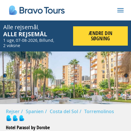
Alle rejsemål
,
ÆNDRE DIN
ALLE REJSEMÅL
SØGNING
1 uge
07-08-2026
Billund
,
,
,
2 voksne
Prev
Nex
Rejser
Spanien
Costa del Sol
Torremolinos
Hotel Parasol by Dorobe