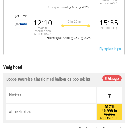
International
Airport (AGP)
Udrejse:
søndag 16 aug 2026
Jet Time
12:10
15:35
3 hr 25 min
Malaga
Billund (BLL)
International
Airport (AGP)
Hjemrejse:
søndag 23 aug 2026
Fly oplysninger
Vælg hotel
Dobbeltværelse Classic med balkon og pooludsigt
9 tilbage
Nætter
7
BESTIL
10.998 kr
All Inclusive
18.998 kr
(2 person(er))