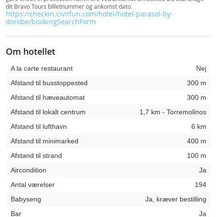
dit Bravo Tours billetnummer og ankomst dato.
https://checkin.civitfun.com/hotel/hotel-parasol-by-
dorobe/bookingSearchForm
Om hotellet
A la carte restaurant
Nej
Afstand til busstoppested
300 m
Afstand til hæveautomat
300 m
Afstand til lokalt centrum
1,7 km - Torremolinos
Afstand til lufthavn
6 km
Afstand til minimarked
400 m
Afstand til strand
100 m
Aircondition
Ja
Antal værelser
194
Babyseng
Ja, kræver bestilling
Bar
Ja