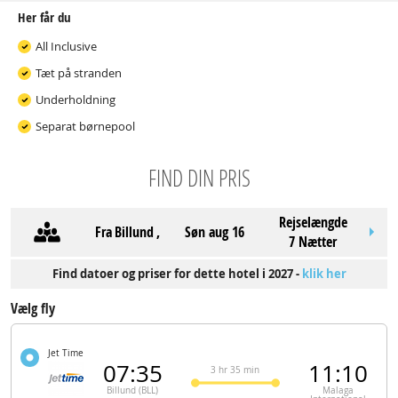
Her får du
All Inclusive
Tæt på stranden
Underholdning
Separat børnepool
FIND DIN PRIS
Rejselængde
Fra
Billund
,
søn aug 16
7 Nætter
Find datoer og priser for dette hotel i 2027 -
klik her
Vælg fly
Jet Time
07:35
11:10
3 hr 35 min
Billund (BLL)
Malaga