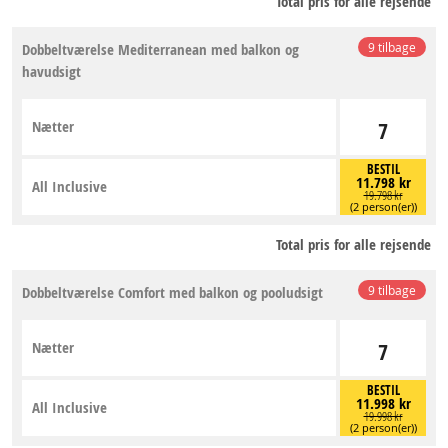
Total pris for alle rejsende
Dobbeltværelse Mediterranean med balkon og
9 tilbage
havudsigt
Nætter
7
BESTIL
11.798 kr
All Inclusive
19.798 kr
(2 person(er))
Total pris for alle rejsende
Dobbeltværelse Comfort med balkon og pooludsigt
9 tilbage
Nætter
7
BESTIL
11.998 kr
All Inclusive
19.998 kr
(2 person(er))