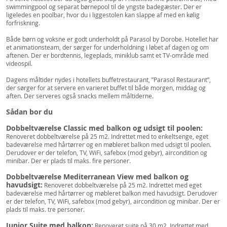
swimmingpool og separat børnepool til de yngste badegæster. Der er
ligeledes en poolbar, hvor du i liggestolen kan slappe af med en kølig
forfriskning.
Både børn og voksne er godt underholdt på Parasol by Dorobe. Hotellet har
et animationsteam, der sørger for underholdning i løbet af dagen og om
aftenen. Der er bordtennis, legeplads, miniklub samt et TV-område med
videospil.
Dagens måltider nydes i hotellets buffetrestaurant, ”Parasol Restaurant”,
der sørger for at servere en varieret buffet til både morgen, middag og
aften. Der serveres også snacks mellem måltiderne.
Sådan bor du
Dobbeltværelse Classic med balkon og udsigt til poolen:
Renoveret dobbeltværelse på 25 m2. Indrettet med to enkeltsenge, eget
badeværelse med hårtørrer og en møbleret balkon med udsigt til poolen.
Derudover er der telefon, TV, WiFi, safebox (mod gebyr), aircondition og
minibar. Der er plads til maks. fire personer.
Dobbeltværelse Mediterranean View med balkon og
havudsigt:
Renoveret dobbeltværelse på 25 m2. Indrettet med eget
badeværelse med hårtørrer og møbleret balkon med havudsigt. Derudover
er der telefon, TV, WiFi, safebox (mod gebyr), aircondition og minibar. Der er
plads til maks. tre personer.
Junior Suite med balkon:
Renoveret suite på 30 m2. Indrettet med