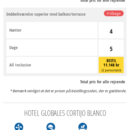
Total pris for alle rejsende
Dobbeltværelse superior med balkon/terrasse
9 tilbage
Nætter
4
Dage
5
BESTIL
All Inclusive
11.148 kr
(2 person(er))
Total pris for alle rejsende
Bemærk venligst at det er prisen på bestillingssiden, der er gældende.
HOTEL GLOBALES CORTIJO BLANCO