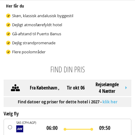
Her får du
Skøn, klassisk andalusisk byggestil
Dejligt atmosfærefyldt hotel
Gå-afstand til Puerto Banus
Dejlig strandpromenade
Flere poolområder
FIND DIN PRIS
Rejselængde
Fra
København
,
tir okt 06
4 Nætter
Find datoer og priser for dette hotel i 2027 -
klik her
Vælg fly
SAS
(CPH-AGP)
06:00
09:50