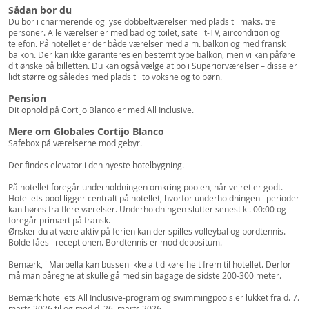
Sådan bor du
Du bor i charmerende og lyse dobbeltværelser med plads til maks. tre
personer. Alle værelser er med bad og toilet, satellit-TV, aircondition og
telefon. På hotellet er der både værelser med alm. balkon og med fransk
balkon. Der kan ikke garanteres en bestemt type balkon, men vi kan påføre
dit ønske på billetten. Du kan også vælge at bo i Superiorværelser – disse er
lidt større og således med plads til to voksne og to børn.
Pension
Dit ophold på Cortijo Blanco er med All Inclusive.
Mere om Globales Cortijo Blanco
Safebox på værelserne mod gebyr.
Der findes elevator i den nyeste hotelbygning.
På hotellet foregår underholdningen omkring poolen, når vejret er godt.
Hotellets pool ligger centralt på hotellet, hvorfor underholdningen i perioder
kan høres fra flere værelser. Underholdningen slutter senest kl. 00:00 og
foregår primært på fransk.
Ønsker du at være aktiv på ferien kan der spilles volleybal og bordtennis.
Bolde fåes i receptionen. Bordtennis er mod depositum.
Bemærk, i Marbella kan bussen ikke altid køre helt frem til hotellet. Derfor
må man påregne at skulle gå med sin bagage de sidste 200-300 meter.
Bemærk hotellets All Inclusive-program og swimmingpools er lukket fra d. 7.
marts 2026 til og med d. 26. marts 2026.