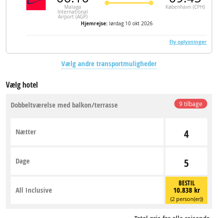
Malaga
København (CPH)
International
Airport (AGP)
Hjemrejse:
lørdag 10 okt 2026
Fly oplysninger
Vælg andre transportmuligheder
Vælg hotel
Dobbeltværelse med balkon/terrasse
9 tilbage
Nætter
4
Dage
5
BESTIL
All Inclusive
10.838 kr
(2 person(er))