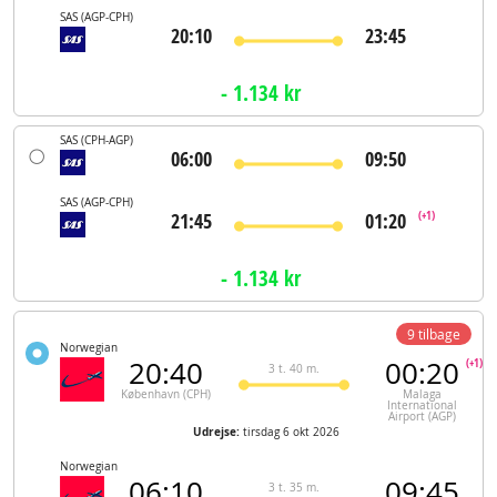
SAS
(AGP-CPH)
20:10
23:45
- 1.134 kr
SAS
(CPH-AGP)
06:00
09:50
SAS
(AGP-CPH)
21:45
01:20
(+1)
- 1.134 kr
9 tilbage
Norwegian
20:40
00:20
(+1)
3 t. 40 m.
København (CPH)
Malaga
International
Airport (AGP)
Udrejse:
tirsdag 6 okt 2026
Norwegian
06:10
09:45
3 t. 35 m.