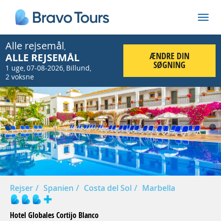
Alle rejsemål
,
ÆNDRE DIN
ALLE REJSEMÅL
SØGNING
1 uge
07-08-2026
Billund
,
,
,
2 voksne
Prev
Nex
Rejser
Spanien
Costa del Sol
Marbella
Hotel Globales Cortijo Blanco