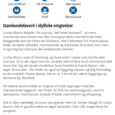
Aircondition
All Inclusive
Børnepool
Familiehotel
Pool
Restaurant
Stamkundefavorit i idylliske omgivelser
Cortijo Blanco betyder, frit oversat, “det hvide landsted” – et mere
rammende navn kunne man ikke have givet dette charmerende hotel.
Beliggende ved San Pedro de Alcántara, blot 3 kilometer fra Puerto Banús,
finder du dette velholdte, charmerende og autentiske feriested, hvor man i
ro og mag kan indsnuse den andalusiske charme.
Cortijo Blanco oser af stemning, og hvad enten I rejser som familie eller
som par, så er der ingen tvivl om, at dette sted vil blive et af sommerens helt
store hits! Tag den gratis shuttlebus foran hotellet til Puerto Banus - det
tager få minutter. Her finder du også en hyggelig marina. Lørdag formiddag
er der marked i Puerto Banus. Der er ca. 5 km til den større hyggelige og
ekslusive by, Marbella.
De skønne poolområder er omgivet af hvide bygninger med den
charmerende byggestil. Her finder du hele tre swimmingpools, samt to
børnepools, med masser af plads til både svømmeture og afslapning.
Det er ikke mærkeligt, at vores stamgæster hvert år vender tilbage til Cortijo
Blanco. Det er ganske enkelt en ægte bestseller, hvor I får meget ferie for
pengene.