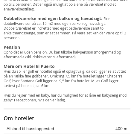
op til 2 personer. Det er også muligt at bo alene på værelset mod et
eneværelsestillæg.
Dobbeltværelse med egen balkon og havudsigt:
Fine
dobbeltværelser på ca. 15 m2 med egen balkon og havudsigt.
Dobbeltværelset er indrettet med eget badeværelse samt to
enkeltmandssenge, som er sat sammen. På værelset kan der være op til 2
personer.
Pension
Opholdet er uden pension. Du kan tilkøbe halvpension (morgenmad og
aftensmad ekskl. drikkevarer til aftensmad).
Mere om Hotel El Puerto
Hvis du spiller golf er hotellet også et oplagt valg, da det ligger relativt tæt
på en række fine golfbaner. Omkring 7,5 km fra hotellet ligger Chaparral
Golf, hvor Santana Golf ligger ca. 9,5 km fra hotellet. Mijas Golf ligger
tættest på hotellet, ca. 6 km.
Hvis du rejser med en baby, har du mulighed for at låne en babyseng mod
gebyr i receptionen, hvis den er ledig.
Om hotellet
Afstand til busstoppested
400 m