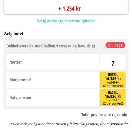
+ 1.254 kr
Vælg andre transportmuligheder
Vælg hotel
Dobbeltværelse med balkon/terrasse og havudsigt
9 tilbage
Nætter
7
BESTIL
14.346 kr
Morgenmad
15.546 kr
(2 person(er))
BESTIL
16.026 kr
Halvpension
17.226 kr
(2 person(er))
Total pris for alle rejsende
Bemærk venligst at det er prisen på bestillingssiden, der er gældende.