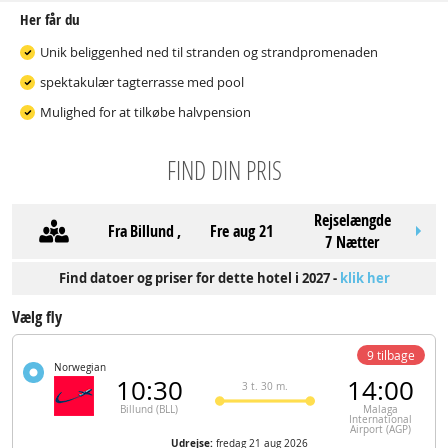
Her får du
Unik beliggenhed ned til stranden og strandpromenaden
spektakulær tagterrasse med pool
Mulighed for at tilkøbe halvpension
FIND DIN PRIS
Rejselængde
Fra
Billund
,
fre aug 21
7 Nætter
Find datoer og priser for dette hotel i 2027 -
klik her
Vælg fly
9 tilbage
Norwegian
10:30
14:00
3 t. 30 m.
Billund (BLL)
Malaga
International
Airport (AGP)
Udrejse:
fredag 21 aug 2026