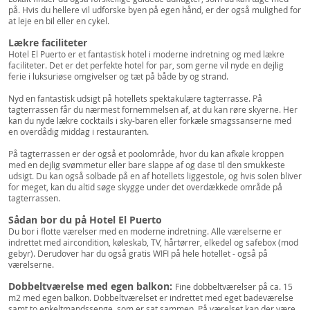
på. Hvis du hellere vil udforske byen på egen hånd, er der også mulighed for
at leje en bil eller en cykel.
Lækre faciliteter
Hotel El Puerto er et fantastisk hotel i moderne indretning og med lækre
faciliteter. Det er det perfekte hotel for par, som gerne vil nyde en dejlig
ferie i luksuriøse omgivelser og tæt på både by og strand.
Nyd en fantastisk udsigt på hotellets spektakulære tagterrasse. På
tagterrassen får du nærmest fornemmelsen af, at du kan røre skyerne. Her
kan du nyde lækre cocktails i sky-baren eller forkæle smagssanserne med
en overdådig middag i restauranten.
På tagterrassen er der også et poolområde, hvor du kan afkøle kroppen
med en dejlig svømmetur eller bare slappe af og dase til den smukkeste
udsigt. Du kan også solbade på en af hotellets liggestole, og hvis solen bliver
for meget, kan du altid søge skygge under det overdækkede område på
tagterrassen.
Sådan bor du på Hotel El Puerto
Du bor i flotte værelser med en moderne indretning. Alle værelserne er
indrettet med aircondition, køleskab, TV, hårtørrer, elkedel og safebox (mod
gebyr). Derudover har du også gratis WIFI på hele hotellet - også på
værelserne.
Dobbeltværelse med egen balkon:
Fine dobbeltværelser på ca. 15
m2 med egen balkon. Dobbeltværelset er indrettet med eget badeværelse
samt to enkeltmandssenge, som er sat sammen. På værelset kan der være