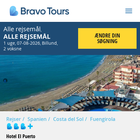
Alle rejsemål
,
ÆNDRE DIN
ALLE REJSEMÅL
SØGNING
1 uge
07-08-2026
Billund
,
,
,
2 voksne
Prev
Nex
Rejser
Spanien
Costa del Sol
Fuengirola
Hotel El Puerto