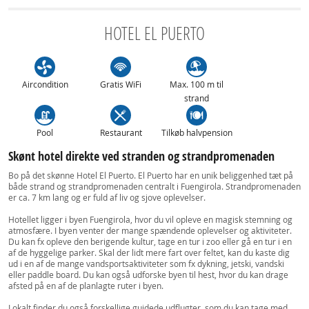
HOTEL EL PUERTO
Aircondition
Gratis WiFi
Max. 100 m til
strand
Pool
Restaurant
Tilkøb halvpension
Skønt hotel direkte ved stranden og strandpromenaden
Bo på det skønne Hotel El Puerto. El Puerto har en unik beliggenhed tæt på
både strand og strandpromenaden centralt i Fuengirola. Strandpromenaden
er ca. 7 km lang og er fuld af liv og sjove oplevelser.
Hotellet ligger i byen Fuengirola, hvor du vil opleve en magisk stemning og
atmosfære. I byen venter der mange spændende oplevelser og aktiviteter.
Du kan fx opleve den berigende kultur, tage en tur i zoo eller gå en tur i en
af de hyggelige parker. Skal der lidt mere fart over feltet, kan du kaste dig
ud i en af de mange vandsportsaktiviteter som fx dykning, jetski, vandski
eller paddle board. Du kan også udforske byen til hest, hvor du kan drage
afsted på en af de planlagte ruter i byen.
Lokalt finder du også forskellige guidede udflugter, som du kan tage med