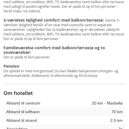
med safebox, aircondition, WiFi, TV, badeværelse samt balkon eller terrasse
med udsigt til poolen og/eller havet. Der er plads til op til fire personer –
heraf maks. tre voksne.
3-værelses lejlighed comfort med balkon/terrasse:
Denne 3-
værelses lejlighed består af en stue med sovesofa samt to separate
soveværelser. Lejligheden har to badeværelser og er derudover udstyret
med safebox, aircondition, WiFi, TV, badeværelse samt balkon eller terrasse.
Der er plads til op til fem personer.
Familieværelse comfort med balkon/terrasse og to
soveværelser:
Der er plads til fem personer.
Pension
Dit ophold er med morgenmad. Du kan tilkøbe halvpension (morgen- og
aftensmad ekskl. drikkevarer til aftensmad) og All Inclusive.
Om hotellet
Afstand til centrum
20 km - Marbella
Afstand til lufthavn
70 km
Afstand til strand
2,5 km