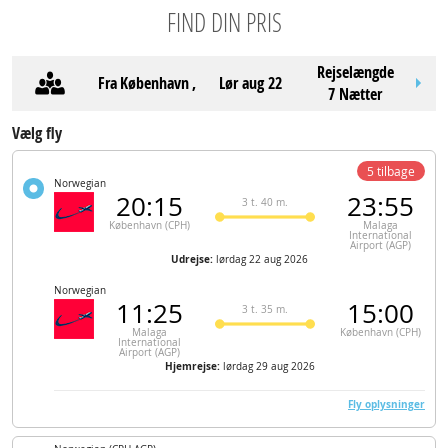
FIND DIN PRIS
Rejselængde
Fra
København
,
lør aug 22
7 Nætter
Vælg fly
5 tilbage
Norwegian
20:15
23:55
3 t. 40 m.
København (CPH)
Malaga
International
Airport (AGP)
Udrejse:
lørdag 22 aug 2026
Norwegian
11:25
15:00
3 t. 35 m.
Malaga
København (CPH)
International
Airport (AGP)
Hjemrejse:
lørdag 29 aug 2026
Fly oplysninger