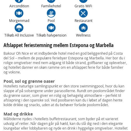
Aircondition
Familiehotel
Gratis WiFi
Morgenmad
Pool
Restaurant
Tilkøb All Inclusive
Tilkøb halvpension
Wellness
Afslappet feriestemning mellem Estepona og Marbella
Bakour Oh Nice er et indbydende hotel med en god beliggenhed på Costa
del Sol – mellem de populære feriebyer Estepona og Marbella. Her bor du i
rolige omgivelser med nem adgang til både strand, golfbaner og oplevelser,
og hotellet danner en skøn ramme om en afslappet ferie for både familier
og voksne.
Pool, sol og grønne oaser
Hotellets naturlige samlingspunkt er den store swimmingpool, hvor du kan
slappe af på solsengene under parasollerne. Rundt om poolområdet finder
du grønne oaser, som giver en rolig og behagelig atmosfære – perfekt til
afslapning i den spanske sol. Ved poolbaren kan du i løbet af dagen hente
kolde drikke og snacks, uden at du behøver forlade poolområdet.
Mad og drikke
Måltiderne nydes i hotellets buffetrestaurant, som byder på et varieret
udvalg af retter. Når dagen går på hæld, kan du slå dig ned i den elegante
loungebar eller lobbybaren og nyde en drink i hyggelige omgivelser. Hotellet