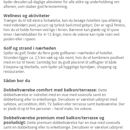
byder desuden på daglige aktiviteter for alle aldre og underholdning om
aftenen, som skaber god feriestemning.
Wellness og aktiviteter
Trænger du til lidt ekstra forkælelse, kan du besøge hotellets spa-afdeling
med indendørs pool, jacuzzi og tyrkisk bad (mod gebyr). Der er også fitness,
hvis du vil holde formen ved lige i ferien. Børnene kan glæde sig til sjove
timer i børneklubben for 4–12-årige, mens de voksne kan nyde roen ved
poolen eller i spaen.
Golf og strand i nærheden
Spiller du golf, finder du flere gode golfbaner i nærheden af hotellet.
Stranden ligger ca. 2,5 km væk og nås nemt, hvis du vil kombinere poollivet
med en tur til havet. Samtidig bor du godt placeret til udflugter til både
Estepona og Marbella, som byder på hyggelige bymiljøer, shopping og
restauranter.
Sådan bor du
Dobbeltværelse comfort med balkon/terrasse:
Dette
dobbeltværelse er indrettet med en stue med sovesofa samt en
dobbeltseng eller to enkeltsenge. Derudover er værelset udstyret med
safebox, aircondition, WiFi, TV, balkon eller terrasse samt badeværelse. Der
er plads til op til fire personer – heraf maks. tre voksne.
Dobbeltværelse premium med balkon/terrasse og
pooludsigt:
Dette premium dobbeltværelse har en stue med sovesofa
samt en dobbeltseng eller to enkeltsenge. Derudover er værelset udstyret