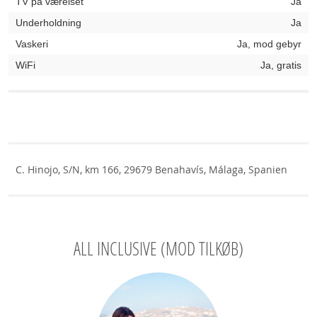
TV på værelset
Ja
Underholdning
Ja
Vaskeri
Ja, mod gebyr
WiFi
Ja, gratis
C. Hinojo, S/N, km 166, 29679 Benahavís, Málaga, Spanien
ALL INCLUSIVE (MOD TILKØB)