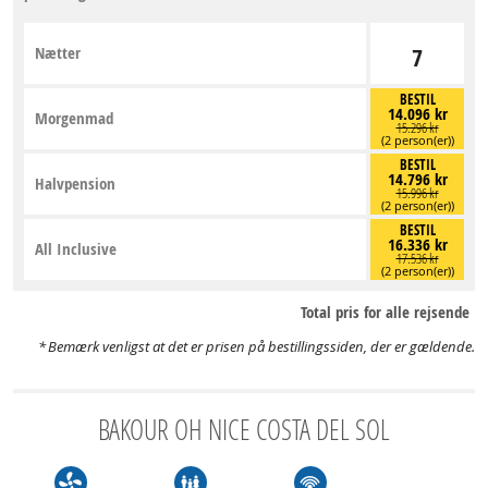
Nætter
7
BESTIL
14.096 kr
Morgenmad
15.296 kr
(2 person(er))
BESTIL
14.796 kr
Halvpension
15.996 kr
(2 person(er))
BESTIL
16.336 kr
All Inclusive
17.536 kr
(2 person(er))
Total pris for alle rejsende
Bemærk venligst at det er prisen på bestillingssiden, der er gældende.
BAKOUR OH NICE COSTA DEL SOL