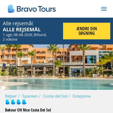
Alle rejsemål
,
ÆNDRE DIN
ALLE REJSEMÅL
SØGNING
1 uge
08-08-2026
Billund
,
,
,
2 voksne
Prev
Nex
Rejser
Spanien
Costa del Sol
Estepona
Bakour OH Nice Costa Del Sol