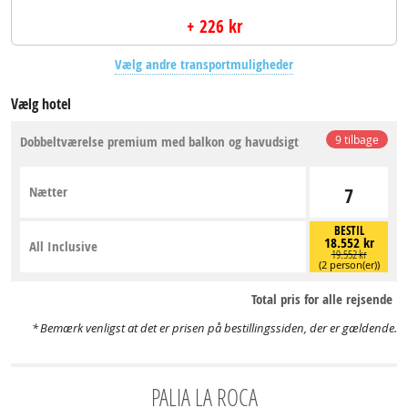
+ 226 kr
Vælg andre transportmuligheder
Vælg hotel
Dobbeltværelse premium med balkon og havudsigt
9 tilbage
Nætter
7
BESTIL
18.552 kr
All Inclusive
19.552 kr
(2 person(er))
Total pris for alle rejsende
Bemærk venligst at det er prisen på bestillingssiden, der er gældende.
PALIA LA ROCA