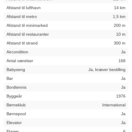
Afstand til lufthavn
14 km
Afstand til metro
1,5 km
Afstand til minimarked
200 m
Afstand til restauranter
10 m
Afstand til strand
300 m
Aircondition
Ja
Antal værelser
168
Babyseng
Ja, kræver bestilling
Bar
Ja
Bordtennis
Ja
Byggeår
1976
Børneklub
International
Børnepool
Ja
Elevator
Ja
Etager
6