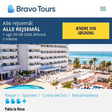
Alle rejsemål
,
ÆNDRE DIN
ALLE REJSEMÅL
SØGNING
1 uge
09-08-2026
Billund
,
,
,
2 voksne
Prev
Nex
Rejser
Spanien
Costa del Sol
Benalmadena
Palia la Roca