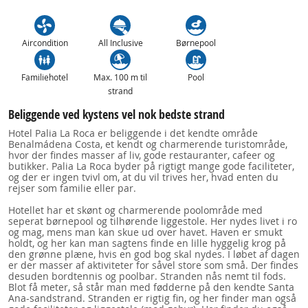
Aircondition
All Inclusive
Børnepool
Familiehotel
Max. 100 m til
Pool
strand
Beliggende ved kystens vel nok bedste strand
Hotel Palia La Roca er beliggende i det kendte område
Benalmádena Costa, et kendt og charmerende turistområde,
hvor der findes masser af liv, gode restauranter, cafeer og
butikker. Palia La Roca byder på rigtigt mange gode faciliteter,
og der er ingen tvivl om, at du vil trives her, hvad enten du
rejser som familie eller par.
Hotellet har et skønt og charmerende poolområde med
seperat børnepool og tilhørende liggestole. Her nydes livet i ro
og mag, mens man kan skue ud over havet. Haven er smukt
holdt, og her kan man sagtens finde en lille hyggelig krog på
den grønne plæne, hvis en god bog skal nydes. I løbet af dagen
er der masser af aktiviteter for såvel store som små. Der findes
desuden bordtennis og poolbar. Stranden nås nemt til fods.
Blot få meter, så står man med fødderne på den kendte Santa
Ana-sandstrand. Stranden er rigtig fin, og her finder man også