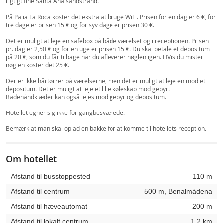
rigtigt fine Santa Ana sandstrand.
På Palia La Roca koster det ekstra at bruge WiFi. Prisen for en dag er 6 €, for
tre dage er prisen 15 € og for syv dage er prisen 30 €.
Det er muligt at leje en safebox på både værelset og i receptionen. Prisen
pr. dag er 2,50 € og for en uge er prisen 15 €. Du skal betale et depositum
på 20 €, som du får tilbage når du afleverer nøglen igen. HVis du mister
nøglen koster det 25 €.
Der er ikke hårtørrer på værelserne, men det er muligt at leje en mod et
depositum. Det er muligt at leje et lille køleskab mod gebyr.
Badehåndklæder kan også lejes mod gebyr og depositum.
Hotellet egner sig ikke for gangbesværede.
Bemærk at man skal op ad en bakke for at komme til hotellets reception.
Om hotellet
Afstand til busstoppested
110 m
Afstand til centrum
500 m, Benalmádena
Afstand til hæveautomat
200 m
Afstand til lokalt centrum
1,2 km