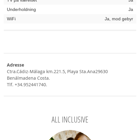
TV på værelset
Ja
Underholdning
Ja
WiFi
Ja, mod gebyr
Adresse
Ctra.Cádiz-Málaga km.221.5, Playa Sta.Ana29630
Benálmadena Costa.
Tlf. +34.952441740.
ALL INCLUSIVE