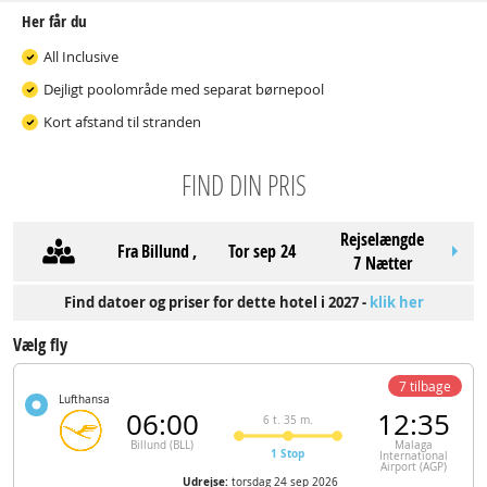
Her får du
All Inclusive
Dejligt poolområde med separat børnepool
Kort afstand til stranden
FIND DIN PRIS
Rejselængde
Fra
Billund
,
tor sep 24
7 Nætter
Find datoer og priser for dette hotel i 2027 -
klik her
Vælg fly
7 tilbage
Lufthansa
06:00
12:35
6 t. 35 m.
Billund (BLL)
Malaga
1 Stop
International
Airport (AGP)
Udrejse:
torsdag 24 sep 2026