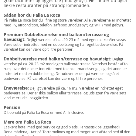
gode faciliteter og liggestole (mod gebyr). Her finder du også
lækre restauranter på strandpromenaden.
Sådan bor du Palia La Roca
På Palia La Roca bor du i fine og store værelser. Alle værelserne er indrettet
med TV, aircondition, telefon, safebox (mod gebyr) og WiFi (mod gebyr).
Premium Dobbeltværelse med balkon/terrasse og
havudsigt:
Dejligt værelse på ca. 20-23 m2 med egen balkon/terrasse.
Værelset er indrettet med en dobbeltseng og har eget badeværelse. På
værelset kan der være op til tre personer.
Dobbeltværelse med balkon/terrasse og havudsigt:
Dejligt
værelse på ca. 20-23 m2 med egen balkon/terrasse. Værelset består af to
rum, hvor det ene er indrettet med to enkeltmandssenge, og det andet er
indrettet med en dobbeltseng. Derudover er der på værelset også et
badeværelse. På værelset kan der være op til fire personer.
Eneværelse:
Dejligt værelse på ca. 16 m2. Værelset er indrettet eget
badeværelse. Der er ikke balkon eller terrasse, og udsigten fra værelsets
vindue er ud til baggården.
Pension
Dit ophold på Palia La Roca er med All Inclusive.
Mere om Palia La Roca
Et skønt hotel med god service og god plads. Fantastisk beliggenhed i
Benalmádena,– tæt på Torremolinos og med meget kort afstand ned til den