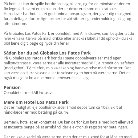
På hotellet kan du spille bordtennis og billiard, og for de mindste er der en
fin legeplads samt en miniklub, der er dekoreret som en pirathule.
Herudover har hotellet et godt animationsprogram, der giver dig mulighed
for at deltage i forskellige former for aktiviteter og underholdning i dag- og
aftentimerne.
På Globales Los Patos Park er opholdet med All Inclusive, som betyder, at du
hverken skal tænke på mad, drikke eller snacks i løbet af dit ophold – du skal
blot læne dig tilbage og nyde din ferie!
Sådan bor du på Globales Los Patos Park
På Globales Los Patos Park bor du i pæne dobbeltværelser med egen
balkon/terrasse. Værelserne er alle indrettet med WiFi, aircondition, safebox
(mod gebyr), TV, telefon, minikøleskab og badeværelse med hårtørrer. Der
kan være op til tre voksne eller to voksne og to børn på værelserne. Det er
også muligt at bo alene mod et eneværelsestillæg.
Pension
Opholdet er med All Inclusive.
Mere om Hotel Los Patos Park
Det er muligt at leje poolhåndklæder (mod depositum ca 10€). Skift af
håndklæder er mod betaling på ca. 1€.
Bemærk, hotellet er kontantløs. Du kan derfor kun betale med kort eller ved
at indsætte penge på et armbånd, der elektronisk registrerer betalingen.
Der er ikke elkedel på værelserne, men der er mulighed for at låne en mod