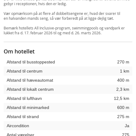
gebyr i receptionen, hvis den er ledig.
Vær opmærksom på at flere af dobbeltsengene er, hvad der svarer til
en halvanden mands seng, så vær forberedt på at ligge dejlig tæt.
Bemærk hotellets All Inclusive-program, swimmingpools og vandpark er
lukket fra d. 17. februar 2026 til og med d. 26. marts 2026.
Om hotellet
Afstand til busstoppested
270 m
Afstand til centrum
1 km
Afstand til hæveautomat
400 m
Afstand til lokalt centrum
2,3 km
Afstand til lufthavn
12,5 km
Afstand til minimarked
600 m
Afstand til strand
275 m
Aircondition
Ja
Antal værelser
275