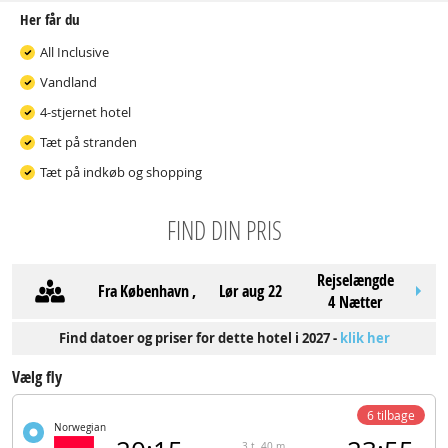
Her får du
All Inclusive
Vandland
4-stjernet hotel
Tæt på stranden
Tæt på indkøb og shopping
FIND DIN PRIS
Rejselængde
Fra
København
,
lør aug 22
4 Nætter
Find datoer og priser for dette hotel i 2027 -
klik her
Vælg fly
6 tilbage
Norwegian
3 t. 40 m.