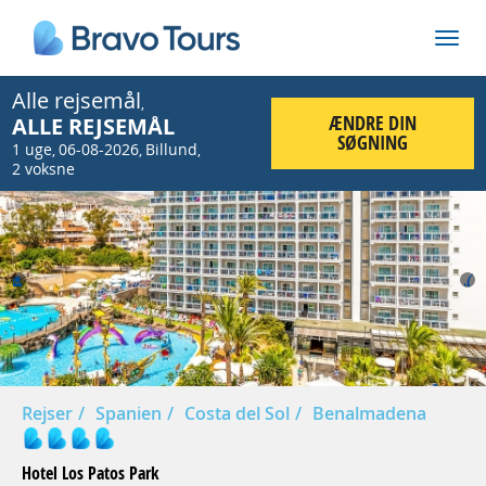
Alle rejsemål
,
ÆNDRE DIN
ALLE REJSEMÅL
SØGNING
1 uge
06-08-2026
Billund
,
,
,
2 voksne
Prev
Nex
Rejser
Spanien
Costa del Sol
Benalmadena
Hotel Los Patos Park