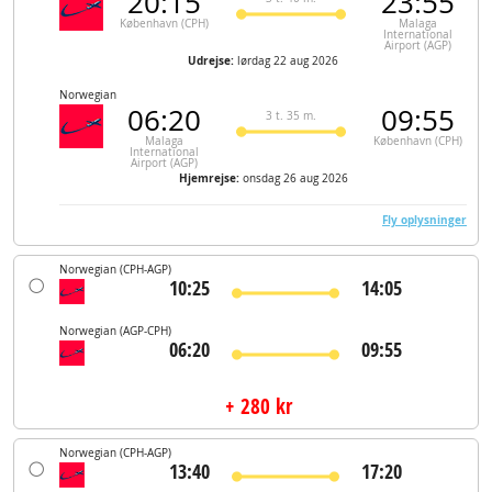
20:15
23:55
København (CPH)
Malaga
International
Airport (AGP)
Udrejse:
lørdag 22 aug 2026
Norwegian
06:20
09:55
3 t. 35 m.
Malaga
København (CPH)
International
Airport (AGP)
Hjemrejse:
onsdag 26 aug 2026
Fly oplysninger
Norwegian
(CPH-AGP)
10:25
14:05
Norwegian
(AGP-CPH)
06:20
09:55
+ 280 kr
Norwegian
(CPH-AGP)
13:40
17:20