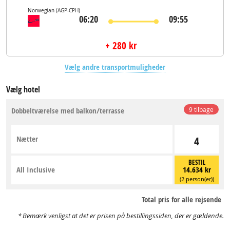
Norwegian
(AGP-CPH)
06:20
09:55
+ 280 kr
Vælg andre transportmuligheder
Vælg hotel
Dobbeltværelse med balkon/terrasse
9 tilbage
Nætter
4
BESTIL
All Inclusive
14.634 kr
(2 person(er))
Total pris for alle rejsende
Bemærk venligst at det er prisen på bestillingssiden, der er gældende.