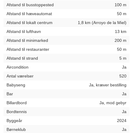
Afstand til busstoppested
100 m
Afstand til hæveautomat
50 m
Afstand til lokalt centrum
1,8 km (Arroyo de la Miel)
Afstand til lufthavn
13 km
Afstand til minimarked
200 m
Afstand til restauranter
50 m
Afstand til strand
5 m
Aircondition
Ja
Antal værelser
520
Babyseng
Ja, kræver bestilling
Bar
Ja
Billardbord
Ja, mod gebyr
Bordtennis
Ja
Byggeår
2024
Børneklub
Ja