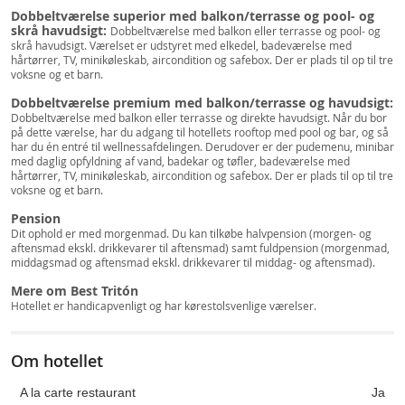
Dobbeltværelse superior med balkon/terrasse og pool- og
skrå havudsigt:
Dobbeltværelse med balkon eller terrasse og pool- og
skrå havudsigt. Værelset er udstyret med elkedel, badeværelse med
hårtørrer, TV, minikøleskab, aircondition og safebox. Der er plads til op til tre
voksne og et barn.
Dobbeltværelse premium med balkon/terrasse og havudsigt:
Dobbeltværelse med balkon eller terrasse og direkte havudsigt. Når du bor
på dette værelse, har du adgang til hotellets rooftop med pool og bar, og så
har du én entré til wellnessafdelingen. Derudover er der pudemenu, minibar
med daglig opfyldning af vand, badekar og tøfler, badeværelse med
hårtørrer, TV, minikøleskab, aircondition og safebox. Der er plads til op til tre
voksne og et barn.
Pension
Dit ophold er med morgenmad. Du kan tilkøbe halvpension (morgen- og
aftensmad ekskl. drikkevarer til aftensmad) samt fuldpension (morgenmad,
middagsmad og aftensmad ekskl. drikkevarer til middag- og aftensmad).
Mere om Best Tritón
Hotellet er handicapvenligt og har kørestolsvenlige værelser.
Om hotellet
A la carte restaurant
Ja