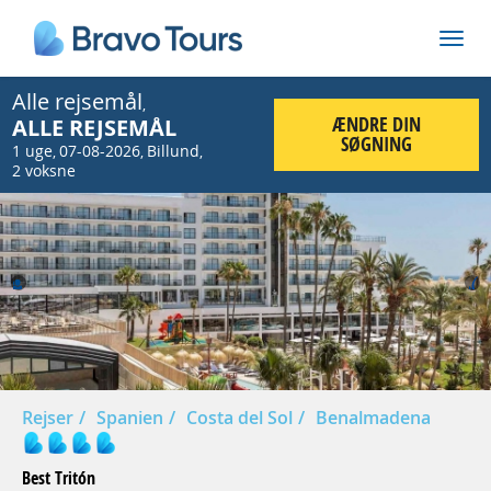
Alle rejsemål
,
ÆNDRE DIN
ALLE REJSEMÅL
SØGNING
1 uge
07-08-2026
Billund
,
,
,
2 voksne
Prev
Nex
Rejser
Spanien
Costa del Sol
Benalmadena
Best Tritón