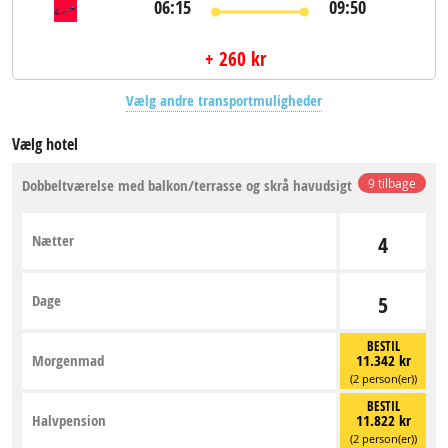
06:15
09:50
+ 260 kr
Vælg andre transportmuligheder
Vælg hotel
Dobbeltværelse med balkon/terrasse og skrå havudsigt
9 tilbage
Nætter
4
Dage
5
BESTIL
Morgenmad
11.342 kr
(2 person(er))
BESTIL
Halvpension
11.822 kr
(2 person(er))