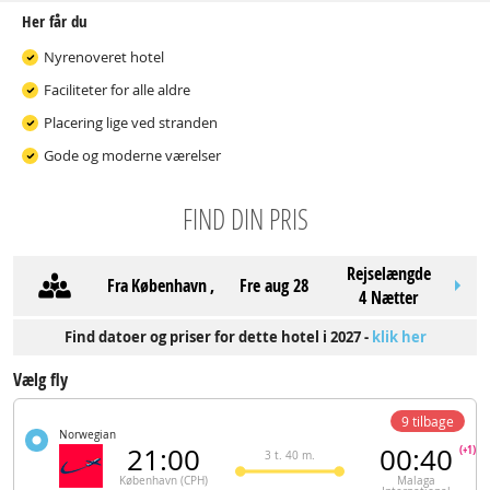
Her får du
Nyrenoveret hotel
Faciliteter for alle aldre
Placering lige ved stranden
Gode og moderne værelser
FIND DIN PRIS
Rejselængde
Fra
København
,
fre aug 28
4 Nætter
Find datoer og priser for dette hotel i 2027 -
klik her
Vælg fly
9 tilbage
Norwegian
21:00
00:40
(+1)
3 t. 40 m.
København (CPH)
Malaga