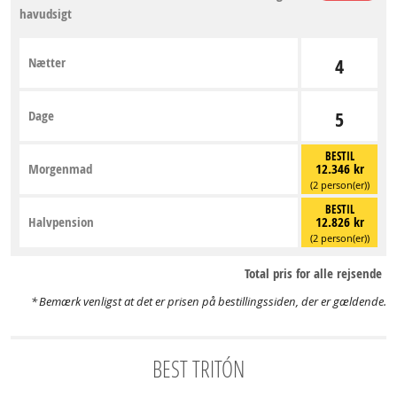
havudsigt
Nætter
4
Dage
5
BESTIL
Morgenmad
12.346 kr
(2 person(er))
BESTIL
Halvpension
12.826 kr
(2 person(er))
Total pris for alle rejsende
Bemærk venligst at det er prisen på bestillingssiden, der er gældende.
BEST TRITÓN