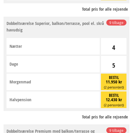
Total pris for alle rejsende
Dobbeltværelse Superior, balkon/terrasse, pool el. skrå
9 tilbage
havudsig
Nætter
4
Dage
5
BESTIL
Morgenmad
11.950 kr
(2 person(er))
BESTIL
Halvpension
12.430 kr
(2 person(er))
Total pris for alle rejsende
Dobbeltværelse Premium med balkon/terrasse og
9 tilbage