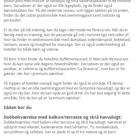
splash pool med masser af vandsjov og små vandrutsjebaner til de mindste
børn. Derudover er der også en lille legeplads, og du finder også
børneklubben her. På det nederste niveau, som ligger tættest på stranden,
finder du det sidste poolområde med swimmingpool samt solstole og
parasoller.
Er du klar på lidt træning, kan du tage i det moderne fitnessrum. Når du er
færdig med en træning, kan du passende gå ind i rummet lige ved siden af,
hvor du finder et wellnessområde med dampbad, indendørspool, boblebad,
hamam, sauna og mulighed for massage. Der er også underholdning på
hotellet for både børn og voksne.
På Best Tritón finder du hotellets buffetrestaurant, El Mercado Restaurant,
hvor du kan spise alle dagens hovedmåltider. Derudover er der også en
poolbar, et cafeteria og buffetrestauranten ”La Braseria”, som kun er for
gæster, der bor i premium værelser.
På toppen af hotellet ovenpå taget finder du også et område. På denne
rooftop er der en lille swimmingpool med en fantastisk havudsigt, og der er
også en sky bar, hvor du kan nyde en god drink. Du har kun adgang til dette
område, hvis du bor på et "premium-værelse".
Sådan bor du
Dobbeltværelse med balkon/terrasse og skrå havudsigt:
Dobbeltværelse med balkon eller terrasse og skrå havudsigt. Værelset er
udstyret med elkedel, badeværelse med hårtørrer, TV, minikøleskab,
aircondition og safebox. Der er plads til op til tre voksne og et barn.