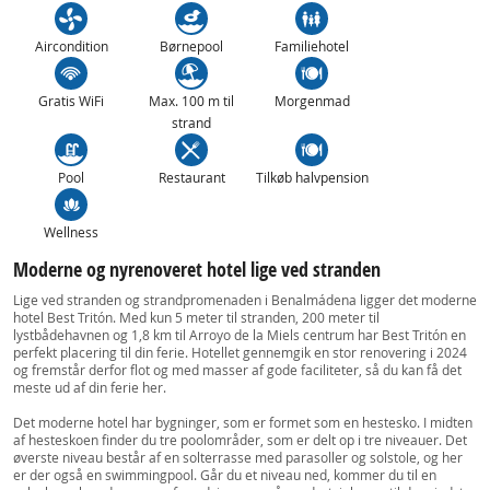
Aircondition
Børnepool
Familiehotel
Gratis WiFi
Max. 100 m til
Morgenmad
strand
Pool
Restaurant
Tilkøb halvpension
Wellness
Moderne og nyrenoveret hotel lige ved stranden
Lige ved stranden og strandpromenaden i Benalmádena ligger det moderne
hotel Best Tritón. Med kun 5 meter til stranden, 200 meter til
lystbådehavnen og 1,8 km til Arroyo de la Miels centrum har Best Tritón en
perfekt placering til din ferie. Hotellet gennemgik en stor renovering i 2024
og fremstår derfor flot og med masser af gode faciliteter, så du kan få det
meste ud af din ferie her.
Det moderne hotel har bygninger, som er formet som en hestesko. I midten
af hesteskoen finder du tre poolområder, som er delt op i tre niveauer. Det
øverste niveau består af en solterrasse med parasoller og solstole, og her
er der også en swimmingpool. Går du et niveau ned, kommer du til en