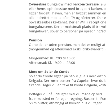
2-værelses bungalow med balkon/terrasse:
2-v
eller hems, opholdsstue med brugbart køkken, b
ligger fordelt i haven, men er bygget sammen en
alle indrettet med telefon, TV og hårtørrer. Der er
opvaskesæbe i køkkenet. Der er WiFi i reception
bungalowsene. Der er maksimalt plads til tre vok
bungalowen, sover to personer på opredning/so
Pension
Opholdet er uden pension, men det er muligt at
(morgenmad og aftensmad ekskl. drikkevarer til
Morgenmad: Kl. 7:00 til 10:00
Aftensmad: Kl. 19:00 til 22:00
Mere om Solar do Conde
Solar do Conde ligger på São Miguels nordkyst c
Delgada. Der kører busser fra Capelas, hvor du b
Grande. Tager du en taxa til Ponta Delgada, koste
Deltager du på udflugter skal du møde op ved Tu
fra mødested er for egen regning. Bussen til Po
50 minutter, afhængig af hvilken bus du tager.