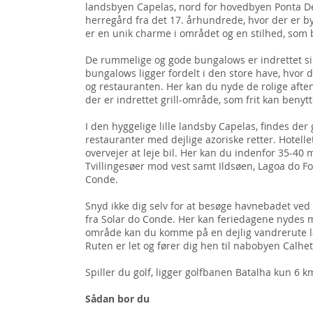
landsbyen Capelas, nord for hovedbyen Ponta 
herregård fra det 17. århundrede, hvor der er 
er en unik charme i området og en stilhed, som b
De rummelige og gode bungalows er indrettet s
bungalows ligger fordelt i den store have, hvor
og restauranten. Her kan du nyde de rolige afte
der er indrettet grill-område, som frit kan benytt
I den hyggelige lille landsby Capelas, findes de
restauranter med dejlige azoriske retter. Hotelle
overvejer at leje bil. Her kan du indenfor 35-40
Tvillingesøer mod vest samt Ildsøen, Lagoa do Fo
Conde.
Snyd ikke dig selv for at besøge havnebadet ved 
fra Solar do Conde. Her kan feriedagene nydes 
område kan du komme på en dejlig vandrerute lan
Ruten er let og fører dig hen til nabobyen Calheta
Spiller du golf, ligger golfbanen Batalha kun 6 k
Sådan bor du