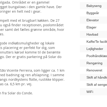
Delgada. Området er en gammel
Babyseng
bygget bungalows i den gamle have. Der
ringer en helt ned i gear.
Byggeår
impelt med et brugbart køkken. De 27
Elevator
 du også finder receptionen, poolområdet
Etager
ner samt det fælles grønne område, hvor
es.
Havbad
Kaffe/Te facili
r gode indkøbsmuligheder og lokale
ts placering er perfekt for dig, som
Lejligheder
 minutters kørsel komme til de berømte
Poolhåndklæ
go. Der er gratis parkering på Solar do
Rengøring
São Vicente Ferreira, som ligger ca. 1 km
Renoveret
med badning og ren afslapning. I samme
Skift af hånd
gs nordkystens flotte, rustikke klipper.
s ca. 6,5 km pr. vej.
Skift af seng
WiFi
m fra Solar do Conde.