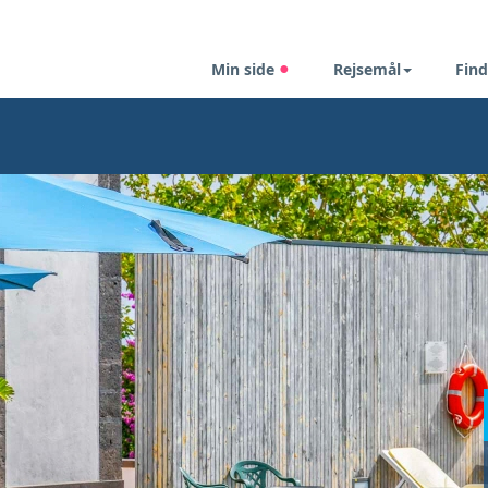
Min side
Rejsemål
Find