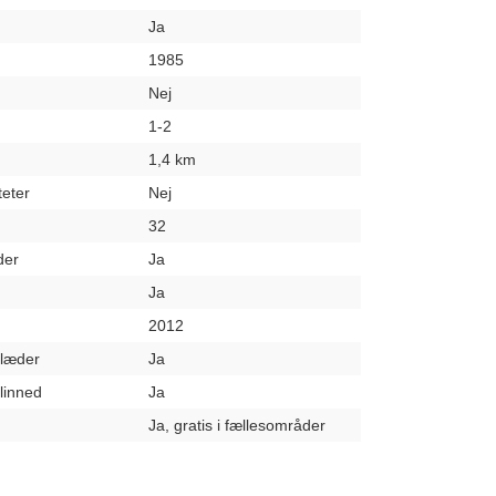
Ja
1985
Nej
1-2
1,4 km
teter
Nej
32
der
Ja
Ja
2012
klæder
Ja
elinned
Ja
Ja, gratis i fællesområder