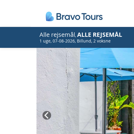
Alle rejsemål
ALLE REJSEMÅL
,
1 uge
,
07-08-2026
,
Billund
,
2 voksne
Prev