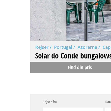
Rejser
Portugal
Azorerne
Cap
Solar do Conde bungalow
Find din pris
Rejser fra
Dat