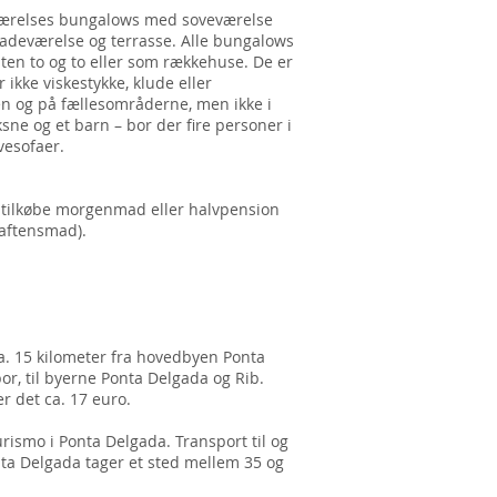
ærelses bungalows med soveværelse
adeværelse og terrasse. Alle bungalows
ten to og to eller som rækkehuse. De er
 ikke viskestykke, klude eller
en og på fællesområderne, men ikke i
sne og et barn – bor der fire personer i
vesofaer.
 tilkøbe morgenmad eller halvpension
 aftensmad).
a. 15 kilometer fra hovedbyen Ponta
or, til byerne Ponta Delgada og Rib.
r det ca. 17 euro.
rismo i Ponta Delgada. Transport til og
nta Delgada tager et sted mellem 35 og