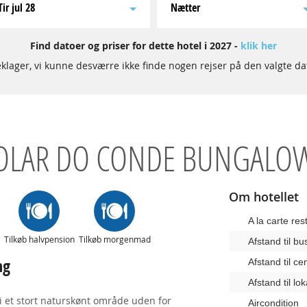
tir jul 28
Nætter
Find datoer og priser for dette hotel i 2027 -
klik her
klager, vi kunne desværre ikke finde nogen rejser på den valgte da
OLAR DO CONDE BUNGALO
Om hotellet
A la carte res
Tilkøb halvpension
Tilkøb morgenmad
Afstand til b
ng
Afstand til c
Afstand til lo
i et stort naturskønt område uden for
Aircondition