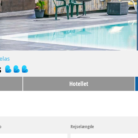
elas
s
Hotellet
o
Rejselængde