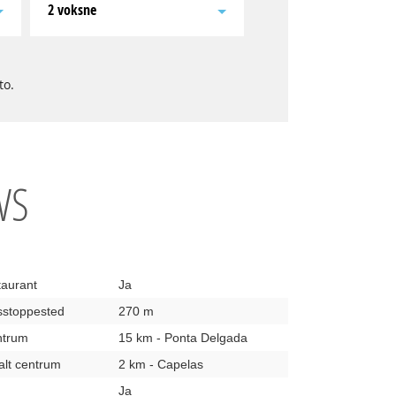
2 voksne
to.
WS
taurant
Ja
usstoppested
270 m
entrum
15 km - Ponta Delgada
kalt centrum
2 km - Capelas
Ja