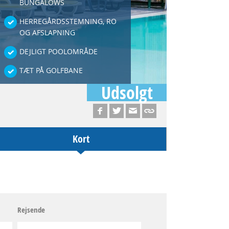
BUNGALOWS
HERREGÅRDSSTEMNING, RO
OG AFSLAPNING
DEJLIGT POOLOMRÅDE
TÆT PÅ GOLFBANE
Udsolgt
Kort
Rejsende