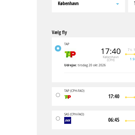
København
Vælg fly
TAP
17:40
7 t. 
København
1 S
(CPH)
Udrejse:
tirsdag 20 okt 2026
TAP
(CPH-FAO)
17:40
SAS
(CPH-FAO)
06:45