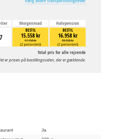
Vælg andre transportmuligheder
tter
Morgenmad
Halvpension
BESTIL
BESTIL
15.558 kr
16.958 kr
7
17.158 kr
18.558 kr
(2 person(er))
(2 person(er))
Total pris for alle rejsende
et er prisen på bestillingssiden, der er gældende.
taurant
Ja