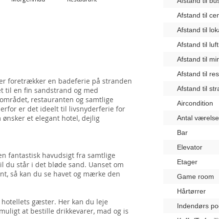
Afstand til b
Afstand til c
Afstand til lo
Afstand til lu
Afstand til m
Afstand til re
 der foretrækker en badeferie på stranden
Afstand til st
et til en fin sandstrand og med
yområdet, restauranten og samtlige
Aircondition
rfor er det ideelt til livsnyderferie for
ønsker et elegant hotel, dejlig
Antal værelse
Bar
Elevator
en fantastisk havudsigt fra samtlige
Etager
til du står i det bløde sand. Uanset om
rant, så kan du se havet og mærke den
Game room
Hårtørrer
 hotellets gæster. Her kan du leje
Indendørs po
muligt at bestille drikkevarer, mad og is