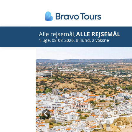
Alle rejsemål
ALLE REJSEMÅL
,
1 uge
,
08-08-2026
,
Billund
,
2 voksne
Prev