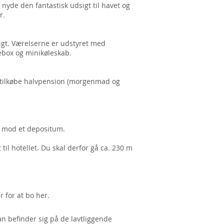
nyde den fantastisk udsigt til havet og
r.
gt. Værelserne er udstyret med
afebox og minikøleskab.
 tilkøbe halvpension (morgenmad og
r mod et depositum.
 til hotellet. Du skal derfor gå ca. 230 m
r for at bo her.
n befinder sig på de lavtliggende