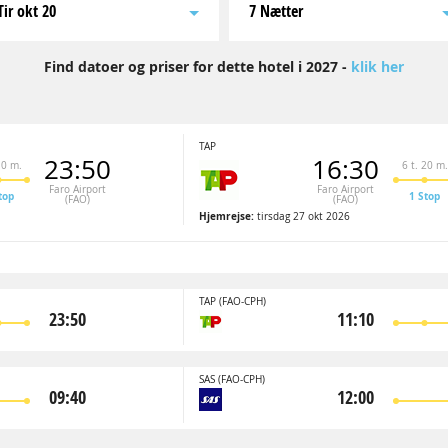
tir okt 20
7 Nætter
Find datoer og priser for dette hotel i 2027 -
klik her
TAP
23:50
16:30
10 m.
6 t. 20 m.
Faro Airport
Faro Airport
top
1 Stop
(FAO)
(FAO)
Hjemrejse:
tirsdag 27 okt 2026
TAP
(FAO-CPH)
23:50
11:10
SAS
(FAO-CPH)
09:40
12:00