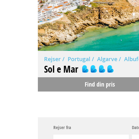
Rejser
Portugal
Algarve
Albuf
Sol e Mar
Find din pris
Rejser fra
Dat