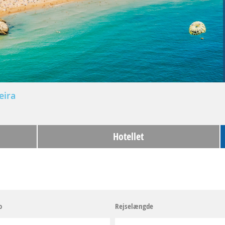
eira
Hotellet
o
Rejselængde