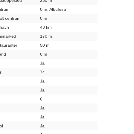
usstoppested
230 m
entrum
0 m, Albufeira
kalt centrum
0 m
fthavn
43 km
inimarked
170 m
stauranter
50 m
rand
0 m
Ja
r
74
Ja
Ja
6
Ja
Ja
ol
Ja