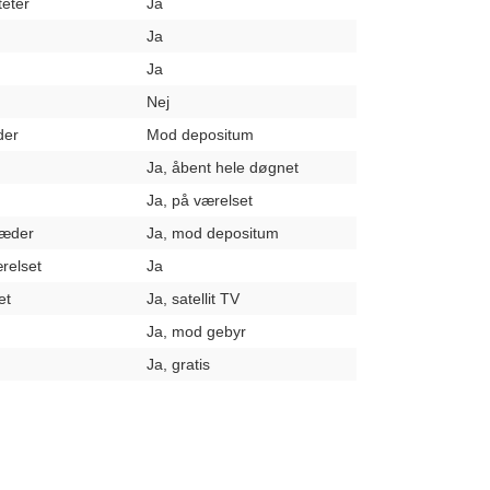
teter
Ja
Ja
Ja
Nej
der
Mod depositum
Ja, åbent hele døgnet
Ja, på værelset
læder
Ja, mod depositum
relset
Ja
et
Ja, satellit TV
Ja, mod gebyr
Ja, gratis