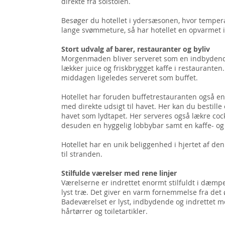
direkte fra solstolen.
Besøger du hotellet i ydersæsonen, hvor tempera
lange svømmeture, så har hotellet en opvarmet 
Stort udvalg af barer, restauranter og byliv
Morgenmaden bliver serveret som en indbydende
lækker juice og friskbrygget kaffe i restauranten.
middagen ligeledes serveret som buffet.
Hotellet har foruden buffetrestauranten også en
med direkte udsigt til havet. Her kan du bestille
havet som lydtapet. Her serveres også lækre cock
desuden en hyggelig lobbybar samt en kaffe- og 
Hotellet har en unik beliggenhed i hjertet af de
til stranden.
Stilfulde værelser med rene linjer
Værelserne er indrettet enormt stilfuldt i dæmp
lyst træ. Det giver en varm fornemmelse fra det ø
Badeværelset er lyst, indbydende og indrettet
hårtørrer og toiletartikler.