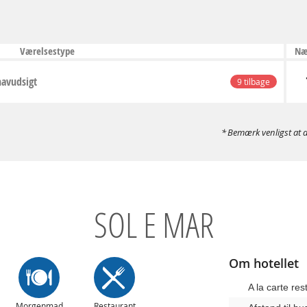
Værelsestype
Næ
havudsigt
9 tilbage
Bemærk venligst at d
SOL E MAR
Om hotellet
A la carte res
Morgenmad
Restaurant