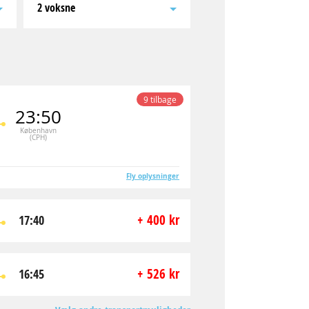
2 voksne
9 tilbage
23:50
København
(CPH)
Fly oplysninger
+ 400 kr
17:40
+ 526 kr
16:45