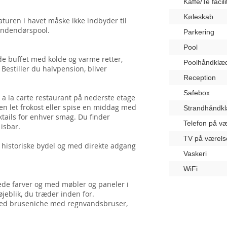
Kaffe/Te facili
Køleskab
turen i havet måske ikke indbyder til
indendørspool.
Parkering
Pool
 buffet med kolde og varme retter,
Poolhåndklæ
 Bestiller du halvpension, bliver
Reception
Safebox
 a la carte restaurant på nederste etage
 en let frokost eller spise en middag med
Strandhåndk
tails for enhver smag. Du finder
Telefon på væ
isbar.
TV på værels
n historiske bydel og med direkte adgang
Vaskeri
WiFi
ede farver og med møbler og paneler i
jeblik, du træder inden for.
 med bruseniche med regnvandsbruser,