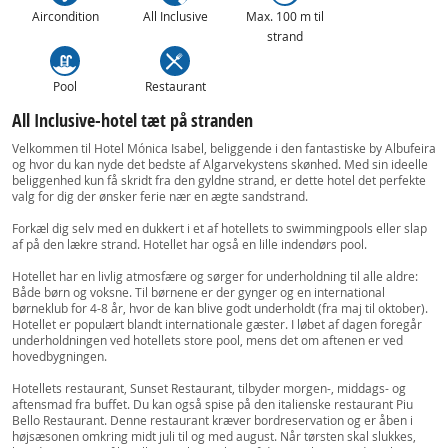
Aircondition
All Inclusive
Max. 100 m til
strand
Pool
Restaurant
All Inclusive-hotel tæt på stranden
Velkommen til Hotel Mónica Isabel, beliggende i den fantastiske by Albufeira
og hvor du kan nyde det bedste af Algarvekystens skønhed. Med sin ideelle
beliggenhed kun få skridt fra den gyldne strand, er dette hotel det perfekte
valg for dig der ønsker ferie nær en ægte sandstrand.
Forkæl dig selv med en dukkert i et af hotellets to swimmingpools eller slap
af på den lækre strand. Hotellet har også en lille indendørs pool.
Hotellet har en livlig atmosfære og sørger for underholdning til alle aldre:
Både børn og voksne. Til børnene er der gynger og en international
børneklub for 4-8 år, hvor de kan blive godt underholdt (fra maj til oktober).
Hotellet er populært blandt internationale gæster. I løbet af dagen foregår
underholdningen ved hotellets store pool, mens det om aftenen er ved
hovedbygningen.
Hotellets restaurant, Sunset Restaurant, tilbyder morgen-, middags- og
aftensmad fra buffet. Du kan også spise på den italienske restaurant Piu
Bello Restaurant. Denne restaurant kræver bordreservation og er åben i
højsæsonen omkring midt juli til og med august. Når tørsten skal slukkes,