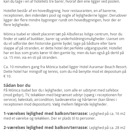
kan du tage i en af hotellets tre barer, hvoraf den ene ligger ved poolen.
Hotellet består af en hovedbygning, hvor restauranten, en af barerne,
receptionen, den indendørs pool og nogle af lejlighederne ligger. Derudover
ligger der flere mindre bygninger rundt om hovedbygningen, hvor der er
flere lejligheder.
Mónica Isabel er ideelt placeret tæt på Albufeiras livlige centrum, hvor du
finder et væld af butikker, barer og underholdningsmuligheder. Uanset om
du vil udforske den historiske gamle bydel, tage på bådture eller bare
slappe af på stranden, er dette hotel det perfekte udgangspunkt. Hotellet
har en bus som gratis kører til den gamle by, men du kan også gå dertil på
ca. 15 min. via en sti på stranden.
Ca. 10 minutters gang fra Mónica Isabel ligger Hotel Auramar Beach Resort.
Dette hotel har minigolf og tennis, som du må benytte mod et depositum på
€ 10.
Sådan bor du
På Mónica Isabel bor du i lejligheder, som alle er udstyret med safebox
(mod gebyr), TV, tekøkken med begrænset udstyr (spørg i receptionen for
service), køleskab, aircondition, badeværelse og hårtørrer (kan lånes i
receptionen mod depositum). Vælg mellem følgende lejligheder.
1-værelses lejlighed med balkon/terrasse:
Lejlighed på ca. 16 m2
med et værelse og tekøkken. Der er plads til to personer.
2-værelses lejlighed med balkon/terrasse:
Lejlighed på ca. 28 m2