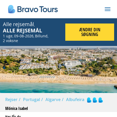
Alle rejsemål
,
ÆNDRE DIN
ALLE REJSEMÅL
SØGNING
1 uge
09-08-2026
Billund
,
,
,
2 voksne
Prev
Nex
Rejser
Portugal
Algarve
Albufeira
Mónica Isabel
Her får du