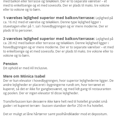
med balkon eller terrasse og tekøkken. Der er to separate værelser – et
med to enkeltsenge og et med sovesofa. Der er plads til maks. tre voksne
eller to voksne og to børn.
1-værelses lejlighed superior med balkon/terrasse:
Lejlighed på
ca. 16 m2 med et værelse og tekøkken. Denne type lejlighed ligger i
stueetagen eller på 1. sal i hovedbygningen og er mere moderne. Der er
plads til to personer.
2-værelses lejlighed superior med balkon/terrasse:
Lejlighed på
ca. 28 m2 med balkon eller terrasse og tekøkken. Denne lejlighed ligger i
hovedbygningen og er mere moderne. Der er to separate værelser – et med
to enkeltsenge og et med sovesofa. Der er plads til maks. tre voksne eller to
voksne og to børn.
Pension
Dit ophold er med All Inclusive.
Mere om Mónica Isabel
Der er kun elevator i hovedbygningen, hvor superior lejlighederne ligger. De
andre lejligheder er placeret i bygningerne rundt om, hvor terrænet et
kuperet, så det er ikke for gangbesværet, og med lidt gang til restauranten
og poolen. Der er ingen elevator til disse lejligheder.
Transferbussen kan desværre ikke køre helt ned til hotellet grundet små
gader i et kuperet terræn - bussen standser derfor 250 m fra hotellet.
Det er muligt at låne hårtørrer samt poolhåndklæder mod et depositum.