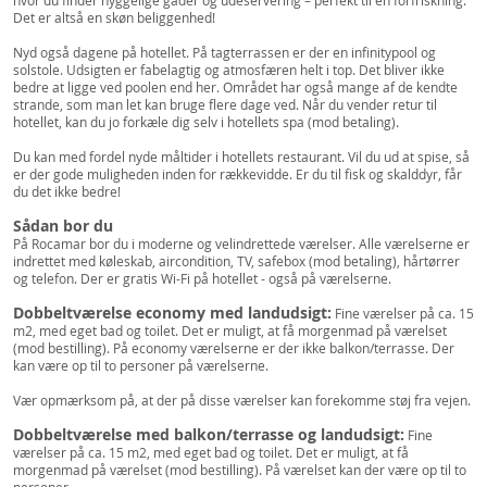
hvor du finder hyggelige gader og udeservering – perfekt til en forfriskning.
Det er altså en skøn beliggenhed!
Nyd også dagene på hotellet. På tagterrassen er der en infinitypool og
solstole. Udsigten er fabelagtig og atmosfæren helt i top. Det bliver ikke
bedre at ligge ved poolen end her. Området har også mange af de kendte
strande, som man let kan bruge flere dage ved. Når du vender retur til
hotellet, kan du jo forkæle dig selv i hotellets spa (mod betaling).
Du kan med fordel nyde måltider i hotellets restaurant. Vil du ud at spise, så
er der gode muligheden inden for rækkevidde. Er du til fisk og skalddyr, får
du det ikke bedre!
Sådan bor du
På Rocamar bor du i moderne og velindrettede værelser. Alle værelserne er
indrettet med køleskab, aircondition, TV, safebox (mod betaling), hårtørrer
og telefon. Der er gratis Wi-Fi på hotellet - også på værelserne.
Dobbeltværelse economy med landudsigt:
Fine værelser på ca. 15
m2, med eget bad og toilet. Det er muligt, at få morgenmad på værelset
(mod bestilling). På economy værelserne er der ikke balkon/terrasse. Der
kan være op til to personer på værelserne.
Vær opmærksom på, at der på disse værelser kan forekomme støj fra vejen.
Dobbeltværelse med balkon/terrasse og landudsigt:
Fine
værelser på ca. 15 m2, med eget bad og toilet. Det er muligt, at få
morgenmad på værelset (mod bestilling). På værelset kan der være op til to