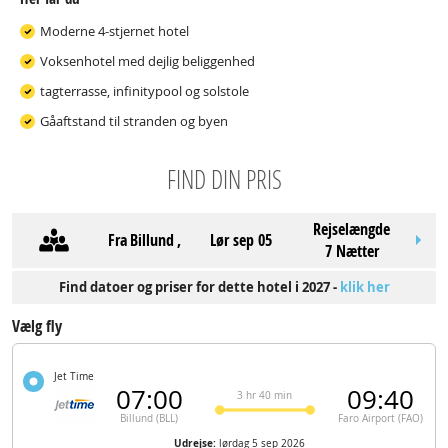
Moderne 4-stjernet hotel
Voksenhotel med dejlig beliggenhed
tagterrasse, infinitypool og solstole
Gåaftstand til stranden og byen
FIND DIN PRIS
Rejselængde
Fra
Billund
,
lør sep 05
7 Nætter
Find datoer og priser for dette hotel i 2027 -
klik her
Vælg fly
Jet Time
07:00
09:40
3 hr 40 min
Billund (BLL)
Faro Airport (FAO)
Udrejse:
lørdag 5 sep 2026