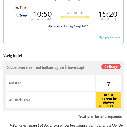
Jet Time
10:50
15:20
3 hr 30 min
Faro Airport (FAO)
Billund (BLL)
Hjemrejse:
lørdag 5 sep 2026
Fly oplysninger
Vælg hotel
Dobbeltværelse med balkon og skrå havudsigt
9 tilbage
Nætter
7
BESTIL
13.998 kr
All Inclusive
22.998 kr
(2 person(er))
Total pris for alle rejsende
Bemærk venligst at det er prisen på bestillingssiden, der er gældende.