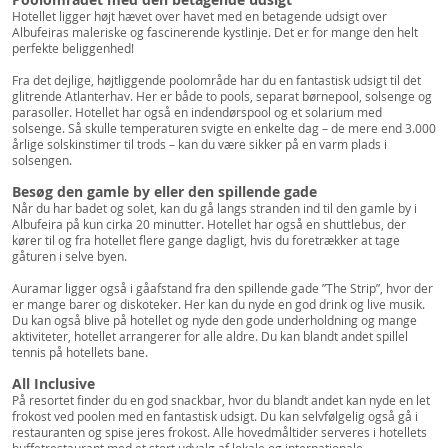
Hotellet ligger højt hævet over havet med en betagende udsigt over
Albufeiras maleriske og fascinerende kystlinje. Det er for mange den helt
perfekte beliggenhed!
Fra det dejlige, højtliggende poolområde har du en fantastisk udsigt til det
glitrende Atlanterhav. Her er både to pools, separat børnepool, solsenge og
parasoller. Hotellet har også en indendørspool og et solarium med
solsenge. Så skulle temperaturen svigte en enkelte dag – de mere end 3.000
årlige solskinstimer til trods – kan du være sikker på en varm plads i
solsengen.
Besøg den gamle by eller den spillende gade
Når du har badet og solet, kan du gå langs stranden ind til den gamle by i
Albufeira på kun cirka 20 minutter. Hotellet har også en shuttlebus, der
kører til og fra hotellet flere gange dagligt, hvis du foretrækker at tage
gåturen i selve byen.
Auramar ligger også i gåafstand fra den spillende gade ”The Strip”, hvor der
er mange barer og diskoteker. Her kan du nyde en god drink og live musik.
Du kan også blive på hotellet og nyde den gode underholdning og mange
aktiviteter, hotellet arrangerer for alle aldre. Du kan blandt andet spillel
tennis på hotellets bane.
All Inclusive
På resortet finder du en god snackbar, hvor du blandt andet kan nyde en let
frokost ved poolen med en fantastisk udsigt. Du kan selvfølgelig også gå i
restauranten og spise jeres frokost. Alle hovedmåltider serveres i hotellets