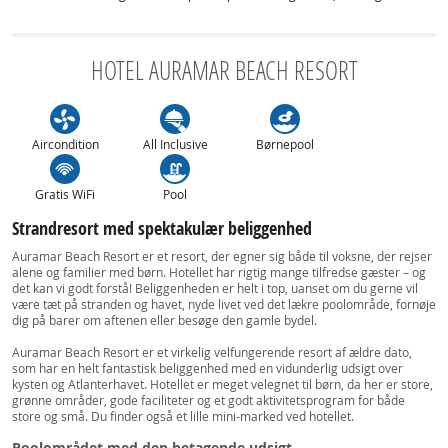
HOTEL AURAMAR BEACH RESORT
Aircondition
All Inclusive
Børnepool
Gratis WiFi
Pool
Strandresort med spektakulær beliggenhed
Auramar Beach Resort er et resort, der egner sig både til voksne, der rejser
alene og familier med børn. Hotellet har rigtig mange tilfredse gæster – og
det kan vi godt forstå! Beliggenheden er helt i top, uanset om du gerne vil
være tæt på stranden og havet, nyde livet ved det lækre poolområde, fornøje
dig på barer om aftenen eller besøge den gamle bydel.
Auramar Beach Resort er et virkelig velfungerende resort af ældre dato,
som har en helt fantastisk beliggenhed med en vidunderlig udsigt over
kysten og Atlanterhavet. Hotellet er meget velegnet til børn, da her er store,
grønne områder, gode faciliteter og et godt aktivitetsprogram for både
store og små. Du finder også et lille mini-marked ved hotellet.
Poolområdet med den betagende udsigt