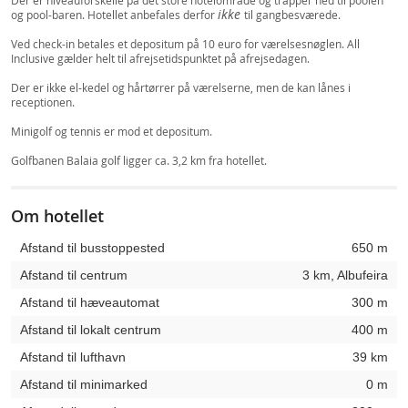
Der er niveauforskelle på det store hotelområde og trapper ned til poolen
ikke
og pool-baren. Hotellet anbefales derfor
til gangbesværede.
Ved check-in betales et depositum på 10 euro for værelsesnøglen. All
Inclusive gælder helt til afrejsetidspunktet på afrejsedagen.
Der er ikke el-kedel og hårtørrer på værelserne, men de kan lånes i
receptionen.
Minigolf og tennis er mod et depositum.
Golfbanen Balaia golf ligger ca. 3,2 km fra hotellet.
Om hotellet
Afstand til busstoppested
650 m
Afstand til centrum
3 km, Albufeira
Afstand til hæveautomat
300 m
Afstand til lokalt centrum
400 m
Afstand til lufthavn
39 km
Afstand til minimarked
0 m