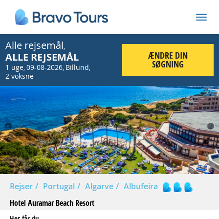
Alle rejsemål
,
ÆNDRE DIN
ALLE REJSEMÅL
SØGNING
1 uge
09-08-2026
Billund
,
,
,
2 voksne
Prev
Nex
Rejser
Portugal
Algarve
Albufeira
Hotel Auramar Beach Resort
Her får du