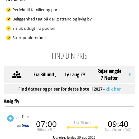
Perfekt til familier og par
Beliggenhed tæt på dejlig strand og livlig by
Smuk udsigt fra poolen
Stort poolområde
FIND DIN PRIS
Rejselængde
Fra
Billund
,
lør aug 29
7 Nætter
Find datoer og priser for dette hotel i 2027 -
klik her
Vælg fly
Jet Time
07:00
09:40
3 hr 40 min
Billund (BLL)
Faro Airport (FAO)
Udrejse:
lørdag 29 aug 2026