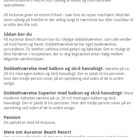
buffetrestaurant med et stort udvalg af lokale og internationale
specialiteter.
All Inclusive giver en enorm frihed – især hvis du rejser med børn. Med det
store udvalg på hotellet er der aldrig langt til nærmeste bar eller snackbar til
at stille den lille sult.
Sådan bor du
På Auramar Beach Resort bor du i dejlige dobbeltværelser, som alle vender
ud mod haven og havet. Dobbeltværelserne har eget badeværelse,
aircondition, TV, telefon, safebox (mod gebyr) og køleskab. Det er muligt at
låne hårtørrer i receptionen, der er dog begrænset antal. Vælg mellem
følgende værelsestyper.
Dobbeltværelse med balkon og skrå havudsigt:
Værelse på ca.
20 m2 med egen balkon og skrå havudsigt. Der er plads til tre personer,
hvor den tredje person sover på en opredning ved siden af de to andre
senge.
Dobbeltværelse Superior med balkon og skrå havudsigt:
Mere
moderne indrettet værelse på ca. 20 m2 med egen balkon og skrå
havudsigt. Der er plads til tre personer, hvor den tredje person sover på en
opredning ved siden af de to andre senge.
Pension
Dit ophold er med All Inclusive.
Mere om Auramar Beach Resort